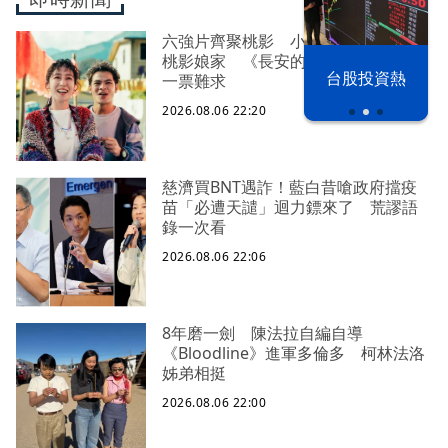
六強片齊聚桃影 小薰《祖先鬼》回
桃影娘家 《長安的荔枝》桃影加映
以色列 穹頂
台股投資熱
一票難求
之下
2026.08.06 22:20
慈濟買BNT遇詐！藍白昔嗆政府擋疫
苗「必遭天譴」迴力鏢來了 荒謬語
錄一次看
2026.08.06 22:06
8年磨一劍 陳法拉自編自導
《Bloodline》進軍多倫多 柯林法洛
姊弟相挺
2026.08.06 22:00