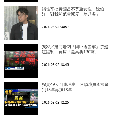
談性平批黃國昌不尊重女性 沈伯
洋：對我和范雲態度「差超多」
2026.08.04 08:57
獨家／建商老闆「國巨遭套牢」祭超
狂讓利 買房「最高折130萬」
2026.08.02 18:45
拐賣49人到柬埔寨 角頭演員李振豪
判18年再加18年
2026.08.03 12:25