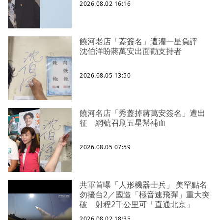
2026.08.02 16:16
饒河老店「蓋簽名」遭灌一星負評
沈伯洋盼蔣萬安出面勸支持者
2026.08.05 13:50
饒河名店「秀蓋掉蔣萬安簽名」遭出
征 網號召刷五星幫補血
2026.08.05 07:59
共軍首曝「人形機器士兵」 美罕點名
勿擾台2／國造「極音速飛彈」重大突
破 射程2千公里可「直通北京」
2026.08.02 18:35