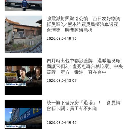
強震派對照辦引公憤 台日友好物資
抵災區2／熊本強震災民擠汽車過夜
台灣第一時間跨海急援
2026.08.04 19:16
四月就出包中聯涉蓋牌 邁喊無良廠
商讓它倒2／盧秀燕轟台糖吃案、中央
蓋牌 府方：毒油一直在台中
2026.08.04 13:07
統一旗下健身房「退場」！ 會員轉
會籍卡關：員工都不知道
2026.08.04 19:45