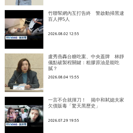
竹聯幫網內互打告終 警啟動掃黑逮
百人押5人
2026.08.02 12:55
盧秀燕轟台糖吃案、中央蓋牌 林靜
儀點破製程關鍵：粗膠原油是能吃
膩？
2026.08.04 15:55
一言不合就揮刀！ 揭中和弒媳夫家
欠債販毒「驚天黑歷史」
2026.07.29 19:55