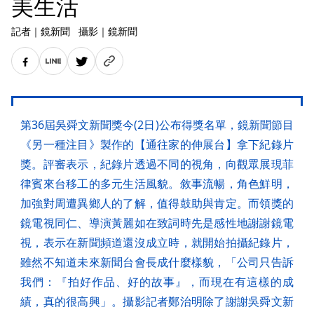
美生活
記者
｜
鏡新聞
攝影
｜
鏡新聞
第36屆吳舜文新聞獎今(2日)公布得獎名單，鏡新聞節目
《另一種注目》製作的【通往家的伸展台】拿下紀錄片
獎。評審表示，紀錄片透過不同的視角，向觀眾展現菲
律賓來台移工的多元生活風貌。敘事流暢，角色鮮明，
加強對周遭異鄉人的了解，值得鼓助與肯定。而領獎的
鏡電視同仁、導演黃麗如在致詞時先是感性地謝謝鏡電
視，表示在新聞頻道還沒成立時，就開始拍攝紀錄片，
雖然不知道未來新聞台會長成什麼樣貌，「公司只告訴
我們：『拍好作品、好的故事』，而現在有這樣的成
績，真的很高興」。攝影記者鄭治明除了謝謝吳舜文新