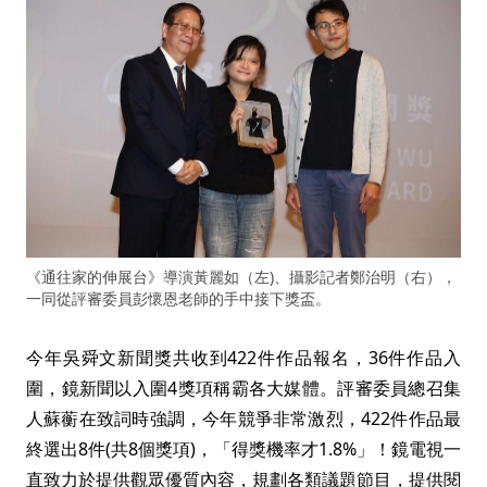
《通往家的伸展台》導演黃麗如（左)、攝影記者鄭治明（右），
一同從評審委員彭懷恩老師的手中接下獎盃。
今年吳舜文新聞獎共收到422件作品報名，36件作品入
圍，鏡新聞以入圍4獎項稱霸各大媒體。評審委員總召集
人蘇蘅在致詞時強調，今年競爭非常激烈，422件作品最
終選出8件(共8個獎項)，「得獎機率才1.8%」！鏡電視一
直致力於提供觀眾優質內容，規劃各類議題節目，提供閱