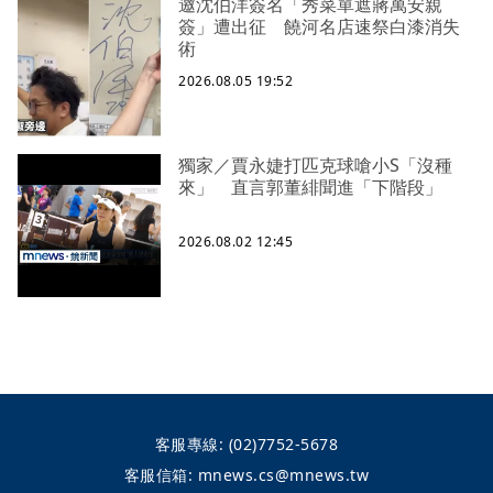
邀沈伯洋簽名「秀菜單遮蔣萬安親
簽」遭出征 饒河名店速祭白漆消失
術
2026.08.05 19:52
獨家／賈永婕打匹克球嗆小S「沒種
來」 直言郭董緋聞進「下階段」
2026.08.02 12:45
客服專線:
(02)7752-5678
客服信箱:
mnews.cs@mnews.tw