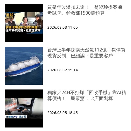
質疑年改溢扣未還！ 翁曉玲提案凍
考試院、銓敘部1500萬預算
2026.08.03 11:05
台灣上半年採購天然氣112億！祭停買
現貨反制 巴紐認：是重要客戶
2026.08.02 15:14
獨家／24H不打烊「回收手機」靠AI精
算價格！ 民眾驚：比店面划算
2026.08.05 18:45