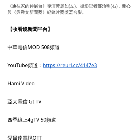
《通往家的伸展台》導演黃麗如(左)、攝影記者鄭治明(右)，開心
與《吳舜文新聞獎》紀錄片獎獎盃合影。
【收看鏡新聞平台】
中華電信MOD 508頻道
YouTube頻道：
https://reurl.cc/4147e3
Hami Video
亞太電信 Gt TV
四季線上4gTV 50頻道
愛爾達電視OTT