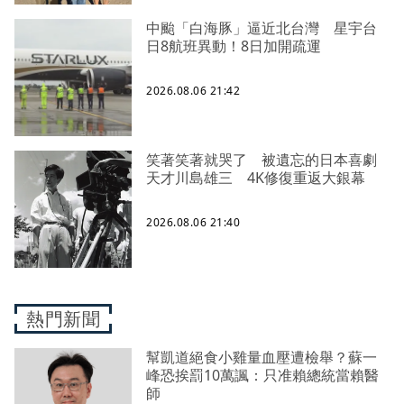
中颱「白海豚」逼近北台灣 星宇台
日8航班異動！8日加開疏運
2026.08.06 21:42
笑著笑著就哭了 被遺忘的日本喜劇
天才川島雄三 4K修復重返大銀幕
2026.08.06 21:40
熱門新聞
幫凱道絕食小雞量血壓遭檢舉？蘇一
峰恐挨罰10萬諷：只准賴總統當賴醫
師