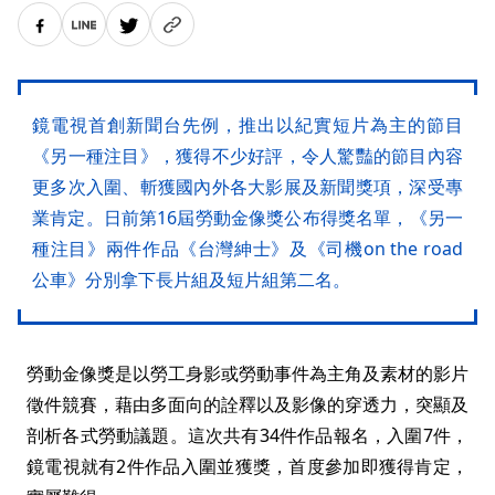
鏡電視首創新聞台先例，推出以紀實短片為主的節目
《另一種注目》，獲得不少好評，令人驚豔的節目內容
更多次入圍、斬獲國內外各大影展及新聞獎項，深受專
業肯定。日前第16屆勞動金像獎公布得獎名單，《另一
種注目》兩件作品《台灣紳士》及《司機on the road
公車》分別拿下長片組及短片組第二名。
勞動金像獎是以勞工身影或勞動事件為主角及素材的影片
徵件競賽，藉由多面向的詮釋以及影像的穿透力，突顯及
剖析各式勞動議題。這次共有34件作品報名，入圍7件，
鏡電視就有2件作品入圍並獲獎，首度參加即獲得肯定，