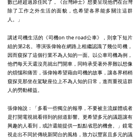
數已經超過原住民了，《台灣紳士》想要呈現他們在台灣
除了工作之外生活的面貌，也希望各界能多關注這群
人。」
講述司機生活的《司機on the road公車》，則拿下短片
組的第2名。導演張偉翰在網路上相繼認識了幾位司機，
因而窺探了這個行業不為人知的一面。以公車司機為例，
他們每天天還沒亮就出門開車，同時承受著外界難以想像
的煩惱和痛苦，張偉翰希望藉由司機的故事，讓各界稍稍
窺探見那坐在駕駛座位上不為人知的日常，進而重視這群
人的勞動權益。
張偉翰說：「多看一些獨立的報導，不要被主流媒體或者
是打開電視就看得到的頻道影響。更希望多元的議題讓有
興趣的人看到，或許還能提供一點點省思的機會。」鏡電
視走出不同於傳統新聞台的風格，致力以豐富且多元的議