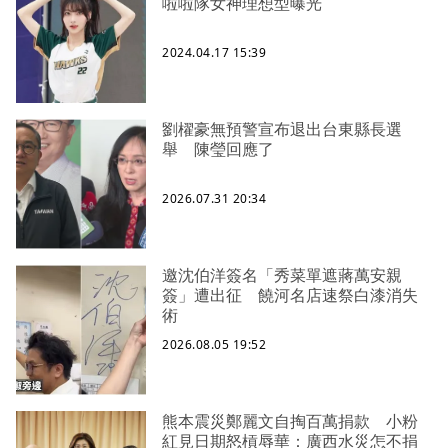
啦啦隊女神理想型曝光
2024.04.17 15:39
劉櫂豪無預警宣布退出台東縣長選
舉 陳瑩回應了
2026.07.31 20:34
邀沈伯洋簽名「秀菜單遮蔣萬安親
簽」遭出征 饒河名店速祭白漆消失
術
2026.08.05 19:52
熊本震災鄭麗文自掏百萬捐款 小粉
紅見日期怒槓辱華：廣西水災怎不捐