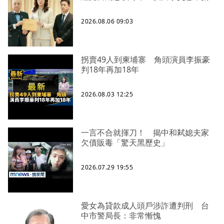
2026.08.06 09:03
拐賣49人到柬埔寨 角頭演員李振豪
判18年再加18年
2026.08.03 12:25
一言不合就揮刀！ 揭中和弒媳夫家
欠債販毒「驚天黑歷史」
2026.07.29 19:55
愛女為貸款成人頭戶涉詐遭判刑 台
中市警局長：非常慚愧