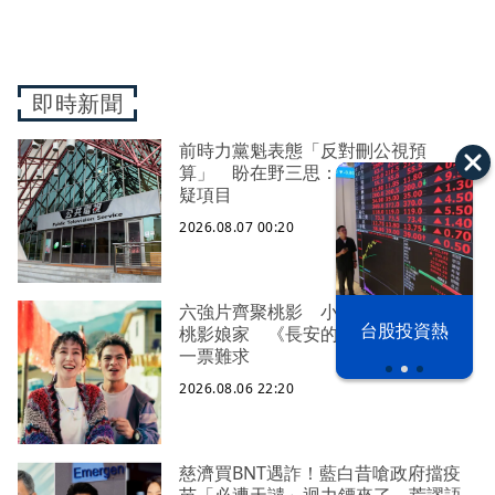
即時新聞
前時力黨魁表態「反對刪公視預
算」 盼在野三思：改凍結處理受質
疑項目
2026.08.07 00:20
六強片齊聚桃影 小薰《祖先鬼》回
以色列 穹頂
台股投資熱
桃影娘家 《長安的荔枝》桃影加映
之下
一票難求
2026.08.06 22:20
慈濟買BNT遇詐！藍白昔嗆政府擋疫