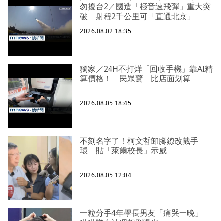
勿擾台2／國造「極音速飛彈」重大突
破 射程2千公里可「直通北京」
2026.08.02 18:35
獨家／24H不打烊「回收手機」靠AI精
算價格！ 民眾驚：比店面划算
2026.08.05 18:45
不刻名字了！柯文哲卸腳鐐改戴手
環 貼「萊爾校長」示威
2026.08.05 12:04
一粒分手4年學長男友「痛哭一晚」