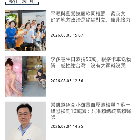
熱門新聞
罕曬與藍營饒慶玲同框照 蔡英文：
好的地方政治是終結對立、彼此接力
2026.08.05 15:07
李多慧生日豪捐50萬、親搭卡車送物
資 感性謝台灣：沒有大家就沒我
2026.08.05 12:56
幫凱道絕食小雞量血壓遭檢舉？蘇一
峰恐挨罰10萬諷：只准賴總統當賴醫
師
2026.08.04 14:35