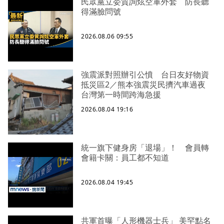
民眾黨立委質詢炫空軍外套 防長聽
得滿臉問號
2026.08.06 09:55
強震派對照辦引公憤 台日友好物資
抵災區2／熊本強震災民擠汽車過夜
台灣第一時間跨海急援
2026.08.04 19:16
統一旗下健身房「退場」！ 會員轉
會籍卡關：員工都不知道
2026.08.04 19:45
共軍首曝「人形機器士兵」 美罕點名