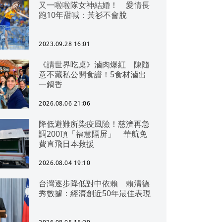
又一啦啦隊女神結婚！ 愛情長
跑10年甜喊：黃衫不會脫
2023.09.28 16:01
《請世界吃桌》滷肉爆紅 陳隨
意不藏私公開食譜！5食材滷出
一鍋香
2026.08.06 21:06
降低避難所染疫風險！慈濟再急
調200頂「福慧隔屏」 華航免
費直飛日本救援
2026.08.04 19:10
台灣逐步降低對中依賴 賴清德
秀數據：經濟創近50年最佳表現