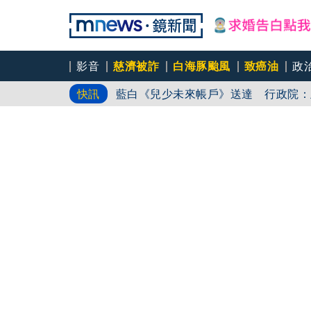
影音
慈濟被詐
白海豚颱風
致癌油
政
台鐵司機竟是偷拍狼 車站廁所、農場
快訊
藍白《兒少未來帳戶》送達 行政院：
總統府家庭日「台灣寶貝」爬上台 賴