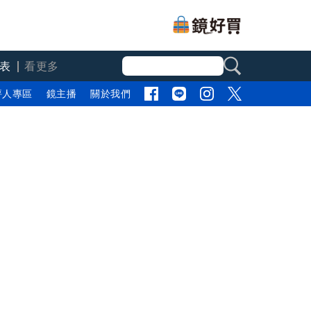
表
看更多
評人專區
鏡主播
關於我們