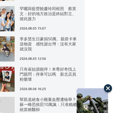
罕曬與藍營饒慶玲同框照 蔡英
文：好的地方政治是終結對立、
彼此接力
2026.08.05 15:07
李多慧生日豪捐50萬、親搭卡車
送物資 感性謝台灣：沒有大家
就沒我
2026.08.05 12:56
只有崔始源能停！本尊好奇找上
門親問：停車可以嗎 新北店員
粉樂壞
2026.08.06 16:25
幫凱道絕食小雞量血壓遭檢舉？
蘇一峰恐挨罰10萬諷：只准賴總
統當賴醫師