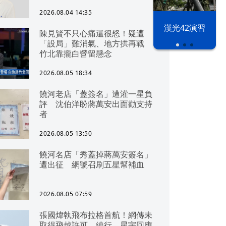
2026.08.04 14:35
漢光42演習
陳見賢不只心痛還很怒！疑遭
「設局」難消氣、地方拱再戰
竹北靠攏白營留懸念
2026.08.05 18:34
饒河老店「蓋簽名」遭灌一星負
評 沈伯洋盼蔣萬安出面勸支持
者
2026.08.05 13:50
饒河名店「秀蓋掉蔣萬安簽名」
遭出征 網號召刷五星幫補血
2026.08.05 07:59
張國煒執飛布拉格首航！網傳未
取得飛越許可、繞行 星宇回應