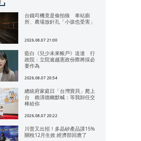
聞
台鐵司機竟是偷拍狼 車站廁
所、農場放針孔「小孩也受害」
2026.08.07 21:00
藍白《兒少未來帳戶》送達 行
政院：立院逾越憲政份際將採必
要作為
2026.08.07 20:54
總統府家庭日「台灣寶貝」爬上
台 賴清德幽默喊：等我卸任交
棒給你
2026.08.07 20:22
川普又出招！多晶矽產品課15%
關稅12月生效 經濟部回應了