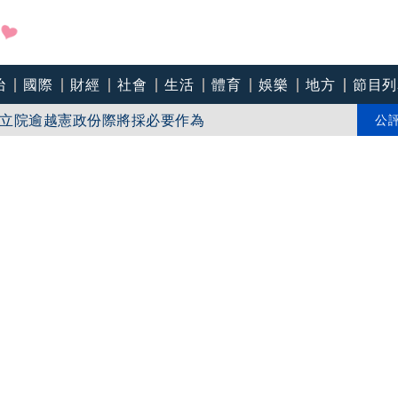
治
國際
財經
社會
生活
體育
娛樂
地方
節目列
放針孔「小孩也受害」
立院逾越憲政份際將採必要作為
公
清德幽默喊：等我卸任交棒給你