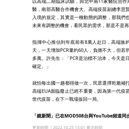
以高端二期臨床試驗，與北中南11家醫院合作
醫，南部高醫合作機會大。高端疫苗副總李思
入境的規定，其實是一種動態的調整，那我們
未來有調整的機會，看民眾的需求，那是不是再
指揮中心推估到年底前有8萬人赴日，高端族約占4
天，一天增加PCR量約60人，負擔不大，但若
多萬。許先生：「PCR是治標不治本，今天是
確定。」
就怕每出國一趟都得做一次，民眾選擇乾脆補
高端EUA面臨廢止已經不重要，因為第一代疫
世代疫苗，在下一戰場扳回一局。
「鏡新聞」已在MOD508台與YouTube頻道
更新時間
2022.10.25 15:01 臺北時間