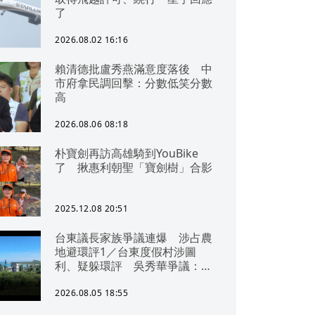
了
2026.08.02 16:16
賴清德批盧秀燕滿意度落後 中
市府拿民調回擊：分數低笑分數
高
2026.08.06 08:18
朴寶劍再訪高雄騎到YouBike
了 揪惠利朝聖「寶劍樹」合影
2025.12.08 20:51
台東議長家族爭議連爆 涉占農
地避環評1／台東度假村涉圖
利、疑躲環評 吳秀華爭議：概
無參與
2026.08.05 18:55