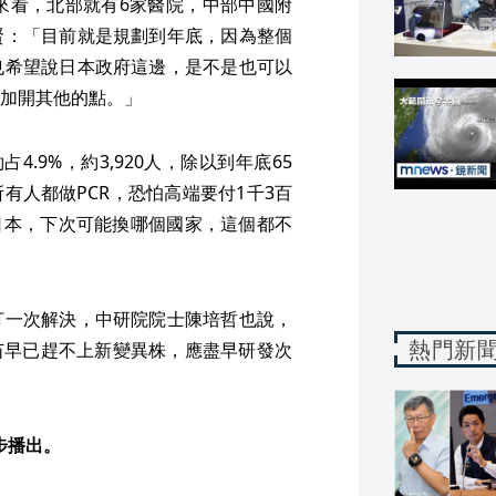
來看，北部就有6家醫院，中部中國附
賢：「目前就是規劃到年底，因為整個
也希望說日本政府這邊，是不是也可以
加開其他的點。」
.9%，約3,920人，除以到年底65
所有人都做PCR，恐怕高端要付1千3百
日本，下次可能換哪個國家，這個都不
打一次解決，中研院院士陳培哲也說，
熱門新
苗早已趕不上新變異株，應盡早研發次
同步播出。