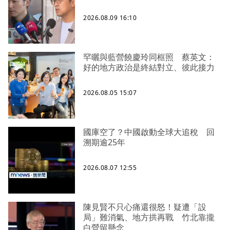
2026.08.09 16:10
罕曬與藍營饒慶玲同框照 蔡英文：
好的地方政治是終結對立、彼此接力
2026.08.05 15:07
國庫空了？中國啟動全球大追稅 回
溯期逾25年
2026.08.07 12:55
陳見賢不只心痛還很怒！疑遭「設
局」難消氣、地方拱再戰 竹北靠攏
白營留懸念