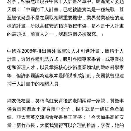
名字，卻赫然出現在中國千人計畫名單中。民進黨立委趙
天麟：「中國的千人計畫，已經被證實為是一種統戰，甚
至被懷疑是不是在竊取相關重要機密，業界營業秘密的這
樣的計畫，所以高虹安的指導教授李傑，是不是千人計畫
的最頭批，前百人之一，我想這個必須深究。」
中國在2008年推出海外高層次人才引進計畫，簡稱千人
計畫，透過各種利誘方式，吸引各國專家學者，或專業技
術和管理人才，以及掌握核心技術產業領域的戰略科學家
等，但許多國認為這根本是間諜養成計劃，美國就曾經逮
捕千人計畫中的相關人員。
網友做梗圖，笑稱高虹安背後的老闆兩岸一家親，質疑李
傑負責幫習近平培育親中分子，根本就是一條紅色產業
鍊。亞太菁英交流協會秘書長王智盛：「今天如果高虹安
當上新竹市長，大概我覺得可以合理的推論，李傑，她的