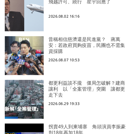
飛越許可、繞行 星宇回應了
2026.08.02 16:16
昔稱相信慈濟還是民進黨？ 蔣萬
安：若政府買夠疫苗，民團也不需集
資採購
2026.08.07 10:53
都更利益談不攏 僵局怎破解？建商
讓利 以「全案管理」突圍 讓都更
走下去
2026.06.29 19:33
拐賣49人到柬埔寨 角頭演員李振豪
判18年再加18年