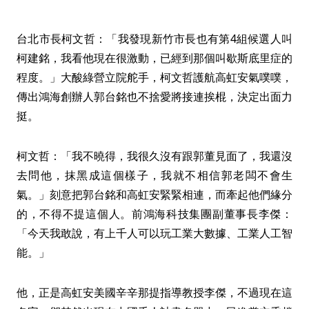
台北市長柯文哲：「我發現新竹市長也有第4組候選人叫
柯建銘，我看他現在很激動，已經到那個叫歇斯底里症的
程度。」大酸綠營立院舵手，柯文哲護航高虹安氣噗噗，
傳出鴻海創辦人郭台銘也不捨愛將接連挨棍，決定出面力
挺。
柯文哲：「我不曉得，我很久沒有跟郭董見面了，我還沒
去問他，抹黑成這個樣子，我就不相信郭老闆不會生
氣。」刻意把郭台銘和高虹安緊緊相連，而牽起他們緣分
的，不得不提這個人。前鴻海科技集團副董事長李傑：
「今天我敢說，有上千人可以玩工業大數據、工業人工智
能。」
他，正是高虹安美國辛辛那提指導教授李傑，不過現在這