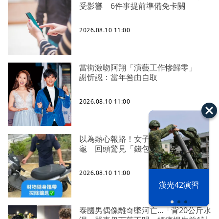
受影響 6件事提前準備免卡關
2026.08.10 11:00
當街激吻阿翔「演藝工作慘歸零」
謝忻認：當年咎由自取
2026.08.10 11:00
以為熱心報路！女子小琉球夜遊看海
龜 回頭驚見「錢包被掏空」
2026.08.10 11:00
漢光42演習
泰國男偶像離奇墜河亡...「背20公斤水