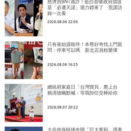
慈濟買BNT遇詐！藍白昔嗆政府擋疫
苗「必遭天譴」迴力鏢來了 荒謬語
錄一次看
2026.08.06 22:06
只有崔始源能停！本尊好奇找上門親
問：停車可以嗎 新北店員粉樂壞
2026.08.06 16:25
總統府家庭日「台灣寶貝」爬上台
賴清德幽默喊：等我卸任交棒給你
2026.08.07 20:22
大谷捨保時捷改開「巨大賓利」護妻