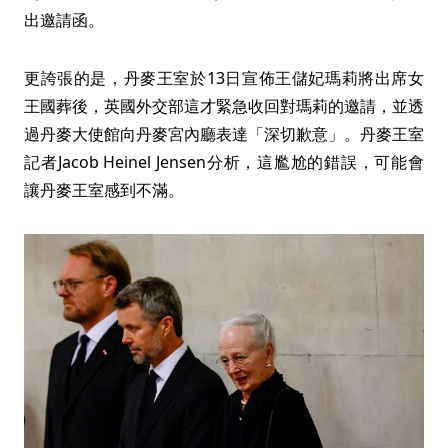
出邀請函。
更誇張的是，丹麥王室於13日宣佈王儲妃瑪莉將出席女
王國葬後，英國外交部這才緊急收回對瑪莉的邀請，並透
過丹麥大使館向丹麥宮內廳表達「深切歉意」。丹麥王室
記者Jacob Heinel Jensen分析，這尷尬的錯誤，可能會
讓丹麥王室感到不滿。