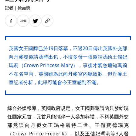
記者
｜
徐如奕
英國女王國葬已於19日落幕，不過20日傳出英國外交部
向丹麥發邀請函時出包，不慎多發一張邀請函給王儲妃
瑪莉（Crown Princess Mary），事後才緊急通知瑪莉
不在名單內，英國雖為此向丹麥宮內廳致歉，但丹麥王
室記者分析，此舉可能會令王室感到不滿。
綜合外媒報導，英國政府規定，女王國葬邀請函只發給現
任國家元首，元首只能攜伴一人參加葬禮，不料英國外交
部竟誤向丹麥女王瑪格麗特二世、王儲費德瑞克
（Crown Prince Frederik），以及王儲妃瑪莉等3人發