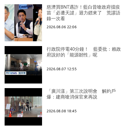
慈濟買BNT遇詐！藍白昔嗆政府擋疫
苗「必遭天譴」迴力鏢來了 荒謬語
錄一次看
2026.08.06 22:06
行政院停電40分鐘！ 藍委批：賴政
府說好的「能源韌性」呢
2026.08.07 12:55
「廣川漾」第三次說明會 解約戶
爆：建商嗆消保官來再說
2026.08.08 18:45