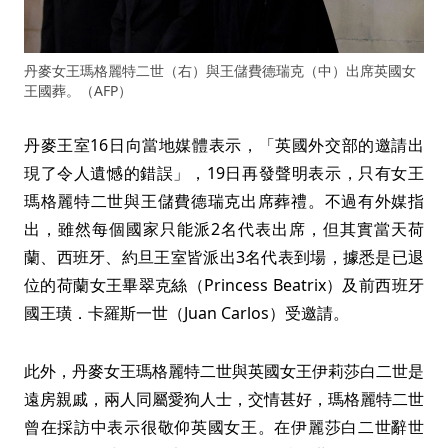
丹麥女王瑪格麗特二世（右）與王儲費德瑞克（中）出席英國女
王國葬。（AFP）
丹麥王室16日向當地媒體表示，「英國外交部的邀請出
現了令人遺憾的錯誤」，19日再發聲明表示，只有女王
瑪格麗特二世與王儲費德瑞克出席葬禮。不過有外媒指
出，雖然每個國家只能派2名代表出席，但其實當天荷
蘭、西班牙、約旦王室皆派出3名代表到場，據悉是已退
位的荷蘭女王畢翠克絲（Princess Beatrix）及前西班牙
國王璜．卡羅斯一世（Juan Carlos）受邀請。
此外，丹麥女王瑪格麗特二世與英國女王伊莉莎白二世是
遠房親戚，兩人同屬愛狗人士，交情甚好，瑪格麗特二世
曾在採訪中表示很敬仰英國女王。在伊麗莎白二世辭世