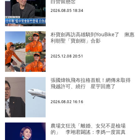
白營留懸念
2026.08.05 18:34
朴寶劍再訪高雄騎到YouBike了 揪惠
利朝聖「寶劍樹」合影
2025.12.08 20:51
張國煒執飛布拉格首航！網傳未取得
飛越許可、繞行 星宇回應了
2026.08.02 16:16
農場文狂洗「離婚、女兒不是檢場
的」 李翊君闢謠：李媽一度當真