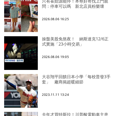
只有崔始源能停！本尊好奇找上門親
問：停車可以嗎 新北店員粉樂壞
2026.08.06 16:25
操盤美股免熬夜！ 納斯達克12/6正
式實施「23小時交易」
2026.08.06 19:05
大谷翔平回饋日本小學「每校普發3手
套」 廠商揭超暖細節
2023.11.11 13:24
去年才買特斯拉！川普酸電動車主患