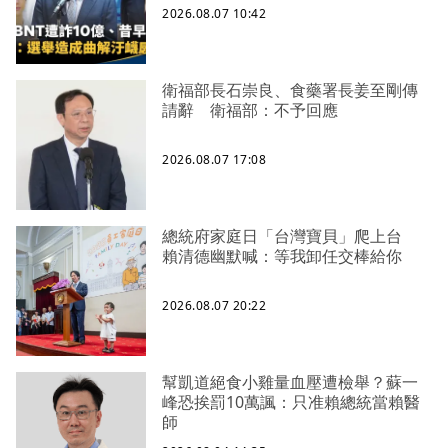
2026.08.07 10:42
衛福部長石崇良、食藥署長姜至剛傳
請辭 衛福部：不予回應
2026.08.07 17:08
總統府家庭日「台灣寶貝」爬上台
賴清德幽默喊：等我卸任交棒給你
2026.08.07 20:22
幫凱道絕食小雞量血壓遭檢舉？蘇一
峰恐挨罰10萬諷：只准賴總統當賴醫
師