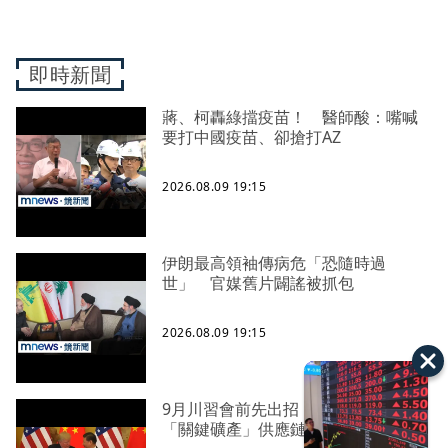
即時新聞
蔣、柯轟綠擋疫苗！ 醫師酸：嘴喊
要打中國疫苗、卻搶打AZ
2026.08.09 19:15
伊朗最高領袖傳病危「恐隨時過
世」 官媒舊片闢謠被抓包
2026.08.09 19:15
9月川習會前先出招！ 美國鉅額投資
「關鍵礦產」供應鏈