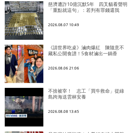
慈濟遭詐10億沉默5年 四叉貓看聲明
「重點就這句」：若判有罪錢還我
2026.08.07 10:49
《請世界吃桌》滷肉爆紅 陳隨意不
藏私公開食譜！5食材滷出一鍋香
2026.08.06 21:06
不捨被宰！ 志工「買牛救命」從綠
島跨海送雲林安養
2026.08.08 13:45