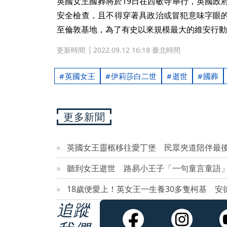
英國女王國葬將於19日在西敏寺舉行，英國政
安全檢查，且不得穿著具政治或冒犯意味字眼
至倫敦基地，為了有史以來規模最大的維安行動
更新時間
2022.09.12 16:18 臺北時間
英國女王
伊莉莎白二世
逝世
國葬
更多新聞
英國女王靈柩移往愛丁堡 民眾夾道陪伴最
聽到女王逝世 路易小王子「一句童言童語
18歲便愛上！英女王一生養30多隻柯基 安
追蹤