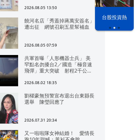
2026.08.05 13:50
以色列 穹頂
台股投資熱
饒河名店「秀蓋掉蔣萬安簽名」
之下
遭出征 網號召刷五星幫補血
2026.08.05 07:59
共軍首曝「人形機器士兵」 美
罕點名勿擾台2／國造「極音速
飛彈」重大突破 射程2千公里
可「直通北京」
2026.08.02 18:35
劉櫂豪無預警宣布退出台東縣長
選舉 陳瑩回應了
2026.07.31 20:34
又一啦啦隊女神結婚！ 愛情長
跑10年甜喊：黃衫不會脫