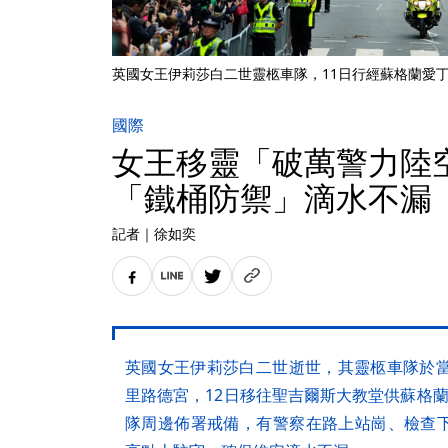
英國女王伊莉莎白二世靈柩車隊，11日行經蘇格蘭愛
國際
女王移靈「破萬警力陸
「鐵桶防禦」滴水不漏
記者
｜
徐如奕
英國女王伊莉莎白二世逝世，其靈柩車隊於當
里路德宮，12日移往聖吉爾斯大教堂供蘇格
隊周邊佈署戒備，有警察在路上站崗、檢查