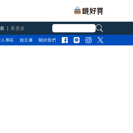
表
看更多
評人專區
鏡主播
關於我們