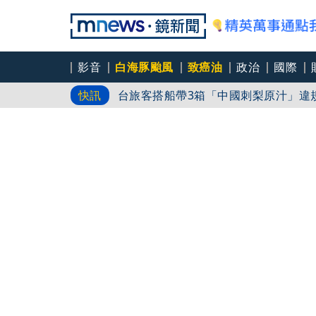
影音
白海豚颱風
致癌油
政治
國際
白海豚直衝中國？！ 暴風圈恐削北部
快訊
台旅客搭船帶3箱「中國刺梨原汁」違
北市剩食塞弱勢？台中市府用「中國國