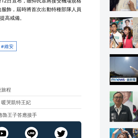
府12日宣布，瞻仰民眾將接受機場規格
的服飾，屆時將首次出動特種部隊人員
提高戒備。
維安
後旅程
」暖哭凱特王妃
德魯王子答應接手