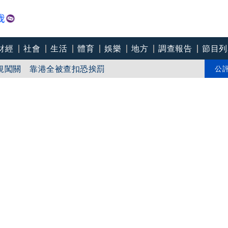
財經
社會
生活
體育
娛樂
地方
調查報告
節目列
陸地！
規闖關 靠港全被查扣恐挨罰
公
徽」？鄭麗文捐款觸血忌？七三一部隊駭人黑幕！