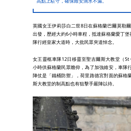
高點上駐守，確保維安滴水不漏。
英國女王伊莉莎白二世8日在蘇格蘭巴爾莫勒爾
出發，歷經大約6小時車程，抵達蘇格蘭愛丁堡荷里路德
隊行經皇家大道時，大批民眾夾道悼念。
女王靈柩車隊12日移靈至聖吉爾斯大教堂（St Gil
小時供蘇格蘭民眾瞻仰，為了加強維安，車隊
陣仗是「鐵桶防禦」，荷里路德宮對面的蘇格
斯大教堂的制高點也有狙擊手嚴陣以待。