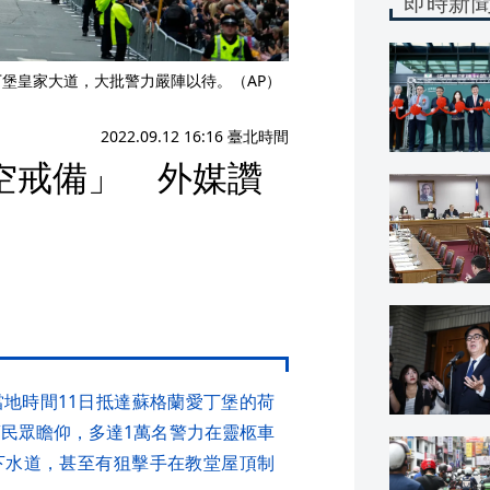
即時新
丁堡皇家大道，大批警力嚴陣以待。（AP）
2022.09.12 16:16 臺北時間
空戒備」 外媒讚
地時間11日抵達蘇格蘭愛丁堡的荷
蘭民眾瞻仰，多達1萬名警力在靈柩車
下水道，甚至有狙擊手在教堂屋頂制