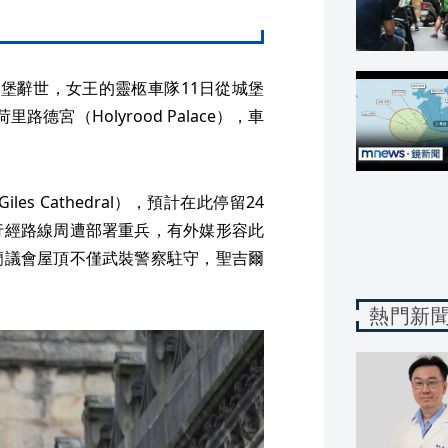
堡辭世，女王的靈柩車隊11日從城堡
宮（Holyrood Palace），車
es Cathedral），預計在此停留24
行經路線周遭部署重兵，有外媒形容此
蘭議會屋頂不僅武裝警察駐守，聖吉爾
熱門新