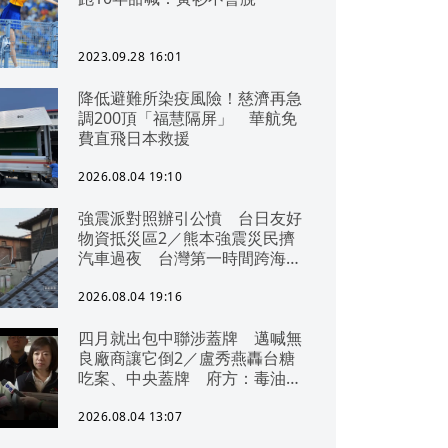
2023.09.28 16:01
降低避難所染疫風險！慈濟再急
調200頂「福慧隔屏」 華航免
費直飛日本救援
2026.08.04 19:10
強震派對照辦引公憤 台日友好
物資抵災區2／熊本強震災民擠
汽車過夜 台灣第一時間跨海急
援
2026.08.04 19:16
四月就出包中聯涉蓋牌 邁喊無
良廠商讓它倒2／盧秀燕轟台糖
吃案、中央蓋牌 府方：毒油一
直在台中
2026.08.04 13:07