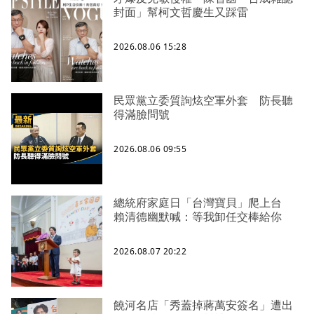
封面」幫柯文哲慶生又踩雷
2026.08.06 15:28
民眾黨立委質詢炫空軍外套 防長聽
得滿臉問號
2026.08.06 09:55
總統府家庭日「台灣寶貝」爬上台
賴清德幽默喊：等我卸任交棒給你
2026.08.07 20:22
饒河名店「秀蓋掉蔣萬安簽名」遭出