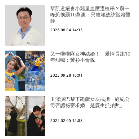
幫凱道絕食小雞量血壓遭檢舉？蘇一
峰恐挨罰10萬諷：只准賴總統當賴醫
師
2026.08.04 14:35
又一啦啦隊女神結婚！ 愛情長跑10
年甜喊：黃衫不會脫
2023.09.28 16:01
玉澤演巴黎下跪獻女友戒指 經紀公
司否認祕密求婚「是慶生抓拍照」
2025.02.05 15:08