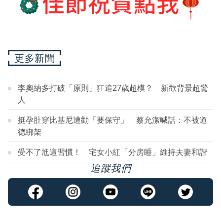
更多新聞
李奧納多打破「原則」狂追27歲超模？ 新歡背景超驚
人
挺孕肚穿比基尼遭勸「要保守」 蔡允潔喊話：不被道
德綁架
受不了尪這習慣！ 宅女小紅「分房睡」維持夫妻和諧
追蹤我們