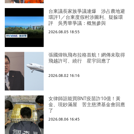
台東議長家族爭議連爆 涉占農地避
環評1／台東度假村涉圖利、疑躲環
評 吳秀華爭議：概無參與
2026.08.05 18:55
張國煒執飛布拉格首航！網傳未取得
飛越許可、繞行 星宇回應了
2026.08.02 16:16
女律師誆能買BNT疫苗詐10億！黃
金、現鈔滿屋 苦主慈濟基金會回應
了
2026.08.06 16:45