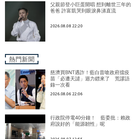
父親節登小巨蛋開唱 想到離世三年的
爸爸 許富凱哭到眼淚鼻涕直流
2026.08.08 22:20
熱門新聞
慈濟買BNT遇詐！藍白昔嗆政府擋疫
苗「必遭天譴」迴力鏢來了 荒謬語
錄一次看
2026.08.06 22:06
行政院停電40分鐘！ 藍委批：賴政
府說好的「能源韌性」呢