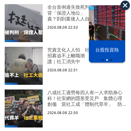
全台首例過失致死判刑 社工陳尚潔
背「保證人地位」 機構脫身基層扛
責？剴剴案後人人自危｜社工消失中
2026.08.08 22:33
究責文化人人怕 社福缺口拉警報
漢光42演習
台股投資熱
招募追不上離職潮 低薪過勞誰來守
護｜社工消失中
2026.08.08 22:31
八成社工過勞每四人有一人求助身心
科！社安網的隱形受災戶 集體心理
創傷 當社工成「體制代罪羊」 防
禦性社工不敢多做無奈趨勢？耗竭殆
2026.08.08 22:30
盡下的社安網危機｜社工消失中