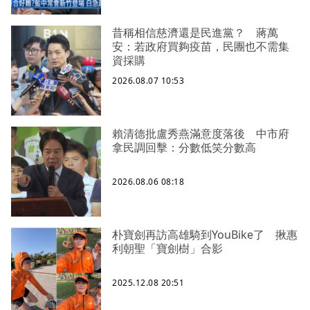
昔稱相信慈濟還是民進黨？ 蔣萬
安：若政府買夠疫苗，民團也不需集
資採購
2026.08.07 10:53
賴清德批盧秀燕滿意度落後 中市府
拿民調回擊：分數低笑分數高
2026.08.06 08:18
朴寶劍再訪高雄騎到YouBike了 揪惠
利朝聖「寶劍樹」合影
2025.12.08 20:51