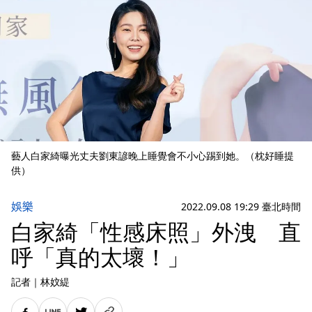
藝人白家綺曝光丈夫劉東諺晚上睡覺會不小心踢到她。（枕好睡提
供）
娛樂
2022.09.08 19:29 臺北時間
白家綺「性感床照」外洩 直
呼「真的太壞！」
記者
｜
林妏緹