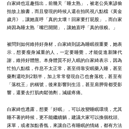
白家綺也逗趣指出，前幾天「睡太熟」，被老公吳東諺偷
拍放上臉書，而且發現的時候人還在拍民視八點檔《黃金
歲月》，讓她直呼「真的太壞！回家要打屁股」，而白家
綺因為睡太熟「嘴巴開開」，讓她直呼「真的很糗。」
被問到如何維持好身材，白家綺則認為睡眠很重要，她表
示，想要瘦身減重的人，一定要睡覺，才能促進新陳代
謝，維持好體態。本身體質不好入眠的白家綺表示，因為
忙拍八點檔，作息不太正常，甚至得靠安眠藥入睡，甚至
藥劑還吃到2顆半，加上常常發現自己也會落枕，甚至有
「落枕王」的稱號，後來影響到生活，甚至肩胛骨都受影
響，還要去打肌肉鬆弛劑，減緩疼痛。
白家綺也透露，想要「好眠」，可以改變睡眠環境，尤其
睡不著的時候，更不能繼續躺，建議大家可以換個枕頭、
床單，或者加點香氛，來讓自己有睡眠的情緒，都有方法