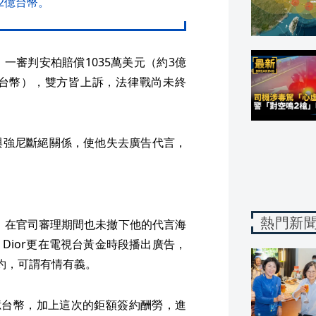
2億台幣。
一審判安柏賠償1035萬美元（約3億
萬元台幣），雙方皆上訴，法律戰尚未終
與強尼斷絕關係，使他失去廣告代言，
熱門新
言人，在官司審理期間也未撤下他的代言海
Dior更在電視台黃金時段播出廣告，
約，可謂有情有義。
億台幣，加上這次的鉅額簽約酬勞，進