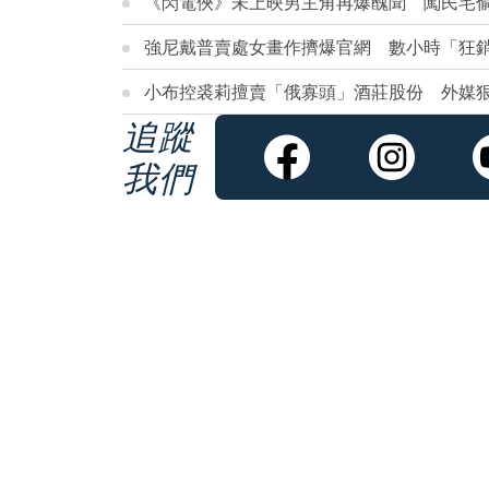
《閃電俠》未上映男主角再爆醜聞 闖民宅
強尼戴普賣處女畫作擠爆官網 數小時「狂銷
小布控裘莉擅賣「俄寡頭」酒莊股份 外媒
追蹤
我們