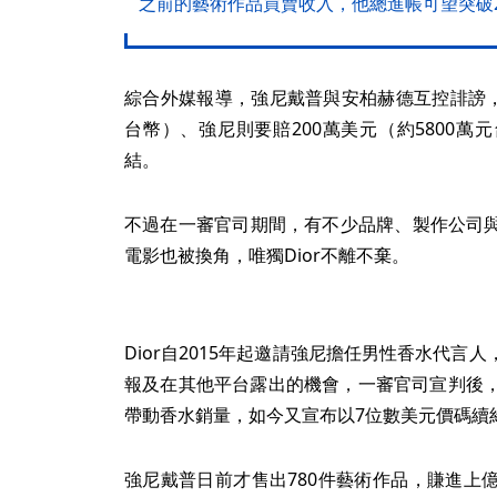
之前的藝術作品買賣收入，他總進帳可望突破
綜合外媒報導，強尼戴普與安柏赫德互控誹謗，
台幣）、強尼則要賠200萬美元（約5800
結。
不過在一審官司期間，有不少品牌、製作公司
電影也被換角，唯獨Dior不離不棄。
Dior自2015年起邀請強尼擔任男性香水代
報及在其他平台露出的機會，一審官司宣判後，
帶動香水銷量，如今又宣布以7位數美元價碼續
強尼戴普日前才售出780件藝術作品，賺進上