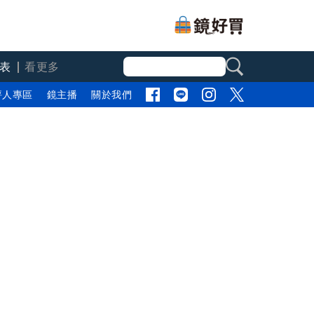
表
看更多
評人專區
鏡主播
關於我們