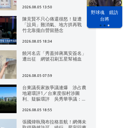
2026.08.05 13:50
以色列 穹頂
野球魂 鏡訪
台股投資熱
陳見賢不只心痛還很怒！疑遭
之下
台將
「設局」難消氣、地方拱再戰
竹北靠攏白營留懸念
2026.08.05 18:34
饒河名店「秀蓋掉蔣萬安簽名」
遭出征 網號召刷五星幫補血
2026.08.05 07:59
台東議長家族爭議連爆 涉占農
地避環評1／台東度假村涉圖
利、疑躲環評 吳秀華爭議：概
無參與
2026.08.05 18:55
張國煒執飛布拉格首航！網傳未
取得飛越許可、繞行 星宇回應