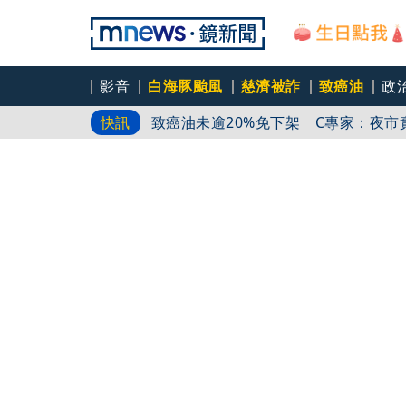
影音
白海豚颱風
慈濟被詐
致癌油
政
火舌狂吞整輛車！國5轎車燒成火球 
快訊
致癌油未逾20%免下架 C專家：夜市
子宮肌瘤患者還能吃冰嗎？中醫提點5