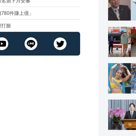
偷名酒下月受審
780件賺上億」
狠打臉