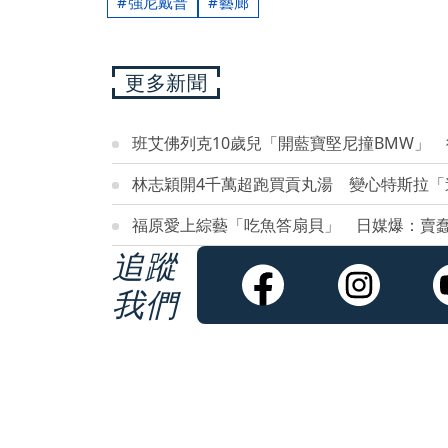
強尼戴普
藝廊
更多新聞
班艾佛列克10歲兒「開藍寶堅尼撞BMW」
林志穎開4千萬超跑買貢丸湯 變心特斯拉
福原愛上綜藝「吃魚答扇貝」 日媒爆：賣
追蹤
我們