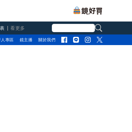
表
看更多
評人專區
鏡主播
關於我們