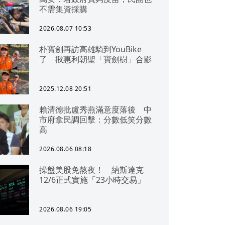
不需集資採購
2026.08.07 10:53
朴寶劍再訪高雄騎到YouBike
了 揪惠利朝聖「寶劍樹」合影
2025.12.08 20:51
賴清德批盧秀燕滿意度落後 中
市府拿民調回擊：分數低笑分數
高
2026.08.06 08:18
操盤美股免熬夜！ 納斯達克
12/6正式實施「23小時交易」
2026.08.06 19:05