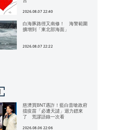
言
2026.08.07 22:40
白海豚路徑又南修！ 海警範圍
擴增到「東北部海面」
2026.08.07 22:22
聞
慈濟買BNT遇詐！藍白昔嗆政府
擋疫苗「必遭天譴」迴力鏢來
了 荒謬語錄一次看
2026.08.06 22:06