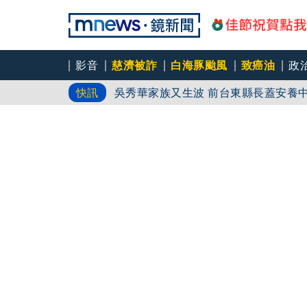
影音
慈濟被詐
白海豚颱風
致癌油
政
慈濟挨詐十億／綠批抹黑「欠陳時中一
快訊
吳秀華家族又生波 前台東縣長蓋安養
台中女師遭特教生刺傷右眼恐失明 工