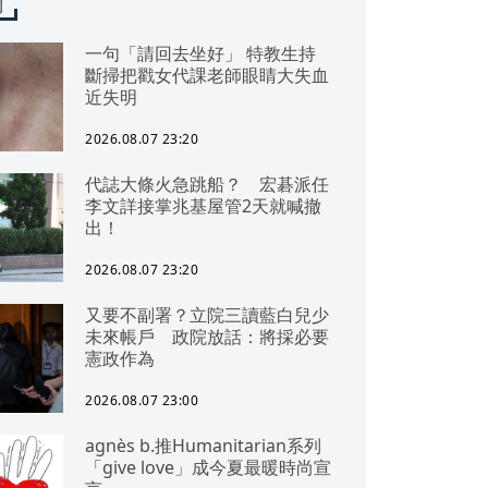
聞
一句「請回去坐好」 特教生持
斷掃把戳女代課老師眼睛大失血
近失明
2026.08.07 23:20
代誌大條火急跳船？ 宏碁派任
李文詳接掌兆基屋管2天就喊撤
出！
2026.08.07 23:20
又要不副署？立院三讀藍白兒少
未來帳戶 政院放話：將採必要
憲政作為
2026.08.07 23:00
agnès b.推Humanitarian系列
「give love」成今夏最暖時尚宣