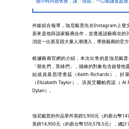
個小時內就售罄，讓「強叔」一口氣賺進超過
外媒綜合報導，強尼戴普先在Instagram上發文提到
原來是他與該家藝廊合作，並透過該藝廊在的3
消息一出甚至因大量人潮湧入，導致藝廊的官方
根據藝廊官網的介紹，本次出售的是強尼戴普
「朋友們，英雄們」，描繪的對象包含啟發他
始成員基思理查茲（Keith Richards
（Elizabeth Taylor）、演員艾爾帕西諾（ 
Dylan）。
強尼戴普的作品單件英鎊3,950元（約新台幣147
英鎊14,950元（約新台幣559,578.5元）