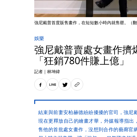
強尼戴普首度販售畫作，在短短數小時內就售罄。（翻攝自jo
娛樂
強尼戴普賣處女畫作擠
「狂銷780件賺上億」
記者
｜
林坤緯
結束與前妻安柏赫德紛紛擾擾的官司，強尼
現在更釋放自己的繪畫才華，外媒報導指出，強
售他的首批處女畫作，沒想到合作的藝廊官