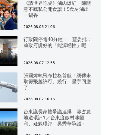
《請世界吃桌》滷肉爆紅 陳隨
意不藏私公開食譜！5食材滷出
一鍋香
2026.08.06 21:06
行政院停電40分鐘！ 藍委批：
賴政府說好的「能源韌性」呢
2026.08.07 12:55
張國煒執飛布拉格首航！網傳未
取得飛越許可、繞行 星宇回應
了
2026.08.02 16:16
台東議長家族爭議連爆 涉占農
地避環評1／台東度假村涉圖
利、疑躲環評 吳秀華爭議：概
無參與