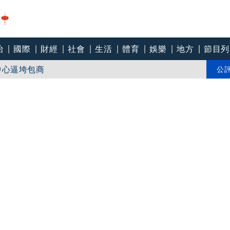
治
國際
財經
社會
生活
體育
娛樂
地方
節目列
個道歉」 柯志恩反嗆：比病毒還要毒
中心逼垮包商
公
會籲檢討校安破口：老師不是肉身盾牌