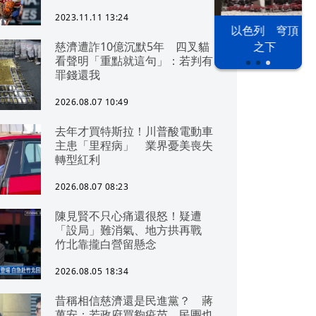
2023.11.11 13:24
以色列 穹頂
漢光42演習
台股投資熱
慈濟遭詐10億沉默5年 四叉貓
之下
看聲明「重點就這句」：若判有
罪錢還我
2026.08.07 10:49
去年才買特斯拉！川普酸電動車
主患「里程病」 業界憂美喪失
轉型紅利
2026.08.07 08:23
陳見賢不只心痛還很怒！疑遭
「設局」難消氣、地方拱再戰
竹北靠攏白營留懸念
2026.08.05 18:34
昔稱相信慈濟還是民進黨？ 蔣
萬安：若政府買夠疫苗，民團也