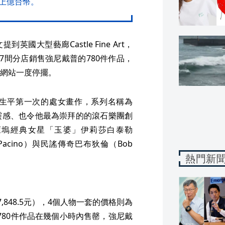
上億台幣。
英國大型藝廊Castle Fine Art，
7間分店銷售強尼戴普的780件作品，
網站一度停擺。
生平第一次的處女畫作，系列名稱為
靈感、也令他最為崇拜的的滾石樂團創
）、好萊塢經典女星「玉婆」伊莉莎白泰勒
Al Pacino）與民謠傳奇巴布狄倫（Bob
熱門新
,848.5元），4個人物一套的價格則為
，總計780件作品在幾個小時內售罄，強尼戴