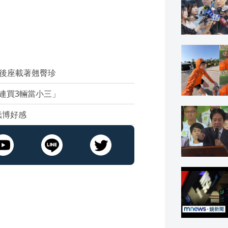
 後座載著翹臀珍
「連買3輛當小三」
蠢博好感