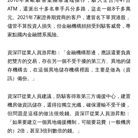
2016年東歐駭客集團靠遠端操作，駭入全台灣41台
ATM，還派出十多名車手兵分多路，盜走一銀8千多萬
元。2021年7家證券期貨商的客戶，遭冒名下單買港股，
儘管不算投資人損失，但金融機構頻頻受到駭客威脅，專
家點國內金融體系風險。
資深IT從業人員游昇勳：「金融機構那邊，應該還要負責
把雙方的交易，存在另一個不受干擾的第三方、異地的儲
存機構去，在這個異地儲存機構裡面，主要是做為（資
訊）備份。」
資深IT從業人員建議，防駭客得靠第三方備援中心，建置
機房做資訊儲存，還得拉獨立光纖，確保運輸不受干擾，
但問題是這樣的做法很燒錢。資深IT從業人員游昇勳：
「如果要建立一個異地備援機制，可能要花費（一般機房
的）2倍，甚至3倍到數倍的錢。」