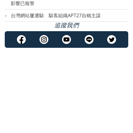
影響已報警
台灣網站屢遭駭 駭客組織APT27自稱主謀
追蹤我們