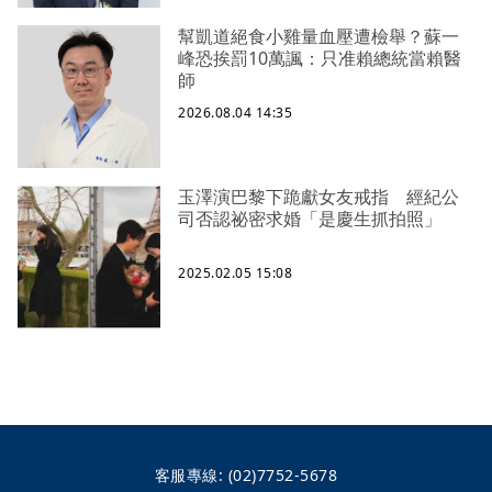
幫凱道絕食小雞量血壓遭檢舉？蘇一
峰恐挨罰10萬諷：只准賴總統當賴醫
師
2026.08.04 14:35
玉澤演巴黎下跪獻女友戒指 經紀公
司否認祕密求婚「是慶生抓拍照」
2025.02.05 15:08
客服專線:
(02)7752-5678