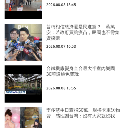
2026.08.08 18:45
昔稱相信慈濟還是民進黨？ 蔣萬
安：若政府買夠疫苗，民團也不需集
資採購
2026.08.07 10:53
台鐵機廠變身全台最大半室內樂園
30項設施免費玩
2026.08.08 13:55
李多慧生日豪捐50萬、親搭卡車送物
資 感性謝台灣：沒有大家就沒我