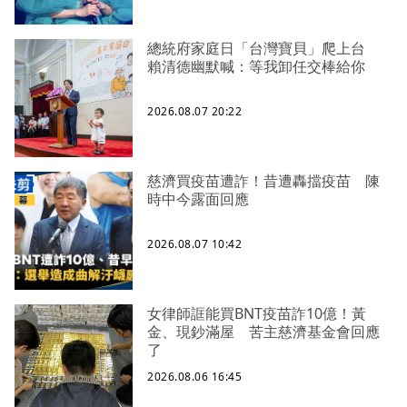
總統府家庭日「台灣寶貝」爬上台
賴清德幽默喊：等我卸任交棒給你
2026.08.07 20:22
慈濟買疫苗遭詐！昔遭轟擋疫苗 陳
時中今露面回應
2026.08.07 10:42
女律師誆能買BNT疫苗詐10億！黃
金、現鈔滿屋 苦主慈濟基金會回應
了
2026.08.06 16:45