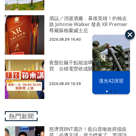
酒誌／消逝酒廠．幕後英雄！約翰走
路 Johnnie Walker 發表 XR Premier
尊藏蘇格蘭威士忌
2026.08.09 16:40
夜盤狂飆千點能追嗎？投信終結連32
買 台積電營收成關鍵
漢光42演習
2026.08.09 16:39
熱門新聞
慈濟買BNT遇詐！藍白昔嗆政府擋疫
苗「必遭天譴」迴力鏢來了 荒謬語