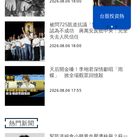
2026.08.06 18:00
以色列 穹頂
台股投資熱
之下
被問725凱道抗議「51.8%台北市民」
認為不成功 蔣萬安反批中央：完全
失去人民信任
2026.08.06 18:00
天后開金嗓！李翊君深情獻唱「雨
蝶」 掀全場觀眾回憶殺
2026.08.06 17:55
熱門新聞
幫凱道絕食小雞量血壓遭檢舉？蘇一