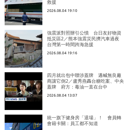
救援
2026.08.04 19:10
強震派對照辦引公憤 台日友好物資
抵災區2／熊本強震災民擠汽車過夜
台灣第一時間跨海急援
2026.08.04 19:16
四月就出包中聯涉蓋牌 邁喊無良廠
商讓它倒2／盧秀燕轟台糖吃案、中央
蓋牌 府方：毒油一直在台中
2026.08.04 13:07
統一旗下健身房「退場」！ 會員轉
會籍卡關：員工都不知道