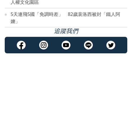
人權文化園區
5天連飛5國「免調時差」 82歲裴洛西被封「鐵人阿
嬤」
追蹤我們