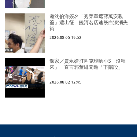
邀沈伯洋簽名「秀菜單遮蔣萬安親
簽」遭出征 饒河名店速祭白漆消失
術
2026.08.05 19:52
獨家／賈永婕打匹克球嗆小S「沒種
來」 直言郭董緋聞進「下階段」
2026.08.02 12:45