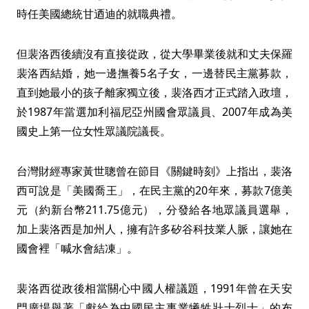
時任美國總統甘迺迪的就職典禮。
但裴洛西後續沒有直接從政，從大學畢業後就和丈夫保羅
裴洛西結婚，她一邊撫養5名子女，一邊替民主黨募款，
直到她最小的孩子離家獨立後，裴洛西才正式踏入政壇，
於1987年當選加利福尼亞州國會眾議員、2007年成為美
國史上第一位女性眾議院議長。
台灣財經專家黃世聰曾在節目《關鍵時刻》上指出，裴洛
西可說是「美國喬王」，在民主黨的20年來，募款7億美
元（約新台幣211.75億元），分發給各地眾議員選舉，
加上裴洛西是加州人，擁有許多矽谷科技業人脈，讓她在
國會裡「喊水會結凍」。
裴洛西從政後相當關心中國人權議題，1991年曾在天安
門廣場舉著「獻給為中國民主事業犧牲壯士烈士」的布