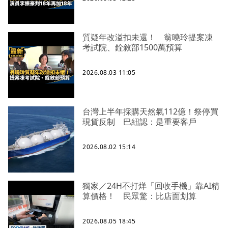
質疑年改溢扣未還！ 翁曉玲提案凍
考試院、銓敘部1500萬預算
2026.08.03 11:05
台灣上半年採購天然氣112億！祭停買
現貨反制 巴紐認：是重要客戶
2026.08.02 15:14
獨家／24H不打烊「回收手機」靠AI精
算價格！ 民眾驚：比店面划算
2026.08.05 18:45