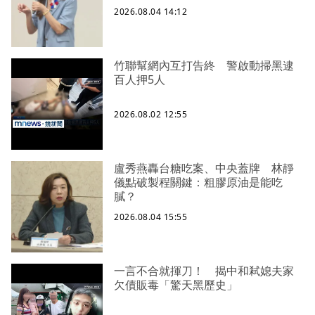
2026.08.04 14:12
竹聯幫網內互打告終 警啟動掃黑逮
百人押5人
2026.08.02 12:55
盧秀燕轟台糖吃案、中央蓋牌 林靜
儀點破製程關鍵：粗膠原油是能吃
膩？
2026.08.04 15:55
一言不合就揮刀！ 揭中和弒媳夫家
欠債販毒「驚天黑歷史」