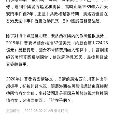
條，遭到中國警方驅逐和拘留，當時距離1989年六四天
安門事件僅2年，正是中共政權緊張時期，裴洛西也曾在
香港反送中事件聲援香港民眾，對中國態度相當強硬。
除了對待中國態度明確，裴洛西在國內的作風也很強勢，
2019年川普要求國會核准57億美元（約新台幣1,724.25
億元）築牆費用，國會不肯將費用編入預算中，川普則拒
絕簽署預算案反制國會，使政府停擺35天，最後川普放
棄築牆費用。
2020年川普發表國情咨文，演講前裴洛西向川普伸出手
想握手，卻被川普忽視，讓裴洛西在川普演講結束直接撕
掉國情咨文文稿，事後被問及是否因為川普忽視才撕掉國
情咨文，裴洛西嗆回：「誰在乎啊？」
更新時間
2022.08.02 21:45 臺北時間