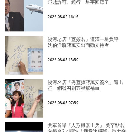
飛越許可、繞行 星宇回應了
2026.08.02 16:16
饒河老店「蓋簽名」遭灌一星負評
沈伯洋盼蔣萬安出面勸支持者
2026.08.05 13:50
饒河名店「秀蓋掉蔣萬安簽名」遭出
征 網號召刷五星幫補血
2026.08.05 07:59
共軍首曝「人形機器士兵」 美罕點名
勿擾台2／國造「極音速飛彈」重大突