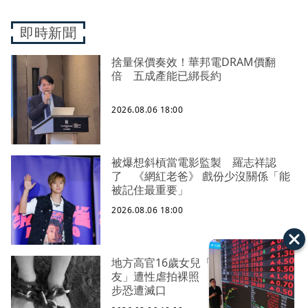
即時新聞
捨量保價奏效！華邦電DRAM價翻
倍 五成產能已綁長約
2026.08.06 18:00
被爆想斜槓當電影監製 羅志祥認
了 《網紅老爸》 戲份少沒關係「能
被記住最重要」
2026.08.06 18:00
地方高官16歲女兒「偷約20歲男網
友」遭性虐拍裸照 警證實：再晚一
步恐遭滅口