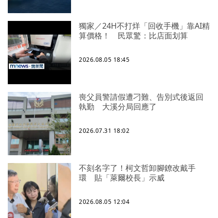
獨家／24H不打烊「回收手機」靠AI精
算價格！ 民眾驚：比店面划算
2026.08.05 18:45
喪父員警請假遭刁難、告別式後返回
執勤 大溪分局回應了
2026.07.31 18:02
不刻名字了！柯文哲卸腳鐐改戴手
環 貼「萊爾校長」示威
2026.08.05 12:04