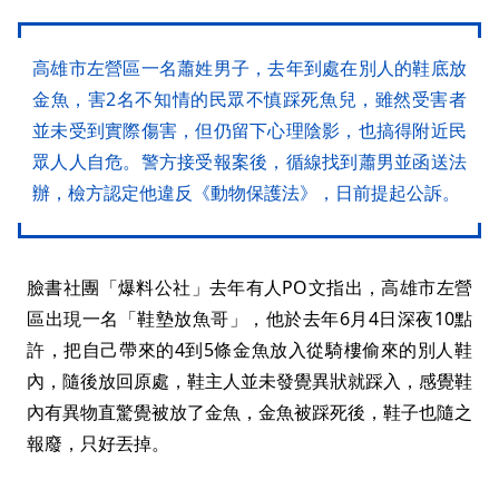
高雄市左營區一名蕭姓男子，去年到處在別人的鞋底放
金魚，害2名不知情的民眾不慎踩死魚兒，雖然受害者
並未受到實際傷害，但仍留下心理陰影，也搞得附近民
眾人人自危。警方接受報案後，循線找到蕭男並函送法
辦，檢方認定他違反《動物保護法》，日前提起公訴。
臉書社團「爆料公社」去年有人PO文指出，高雄市左營
區出現一名「鞋墊放魚哥」，他於去年6月4日深夜10點
許，把自己帶來的4到5條金魚放入從騎樓偷來的別人鞋
內，隨後放回原處，鞋主人並未發覺異狀就踩入，感覺鞋
內有異物直驚覺被放了金魚，金魚被踩死後，鞋子也隨之
報廢，只好丟掉。