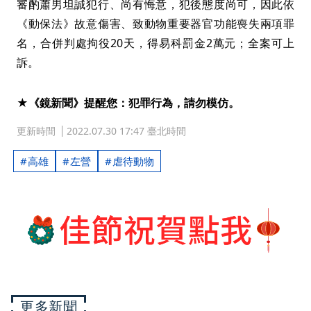
審酌蕭男坦誠犯行、尚有悔意，犯後態度尚可，因此依
《動保法》故意傷害、致動物重要器官功能喪失兩項罪
名，合併判處拘役20天，得易科罰金2萬元；全案可上
訴。
★《鏡新聞》提醒您：犯罪行為，請勿模仿。
更新時間
2022.07.30 17:47 臺北時間
高雄
左營
虐待動物
更多新聞