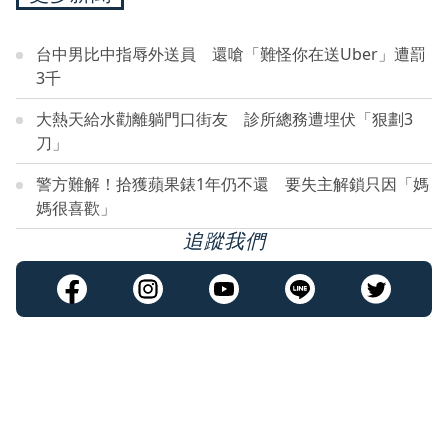
台中男比中指辱外送員 還嗆「難怪你在送Uber」遭罰
3千
大熱天給水勸離躺門口街友 診所總務遭埋伏「狠劃3
刀」
警方難解！拾獲蘋果錶1年仍不還 要失主解鎖只因「媽
媽很喜歡」
追蹤我們