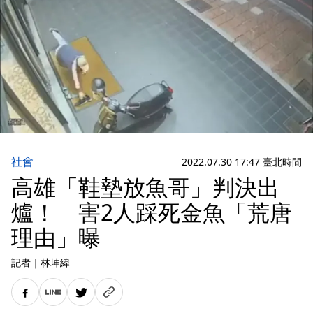
社會
2022.07.30 17:47 臺北時間
高雄「鞋墊放魚哥」判決出
爐！ 害2人踩死金魚「荒唐
理由」曝
記者
｜
林坤緯