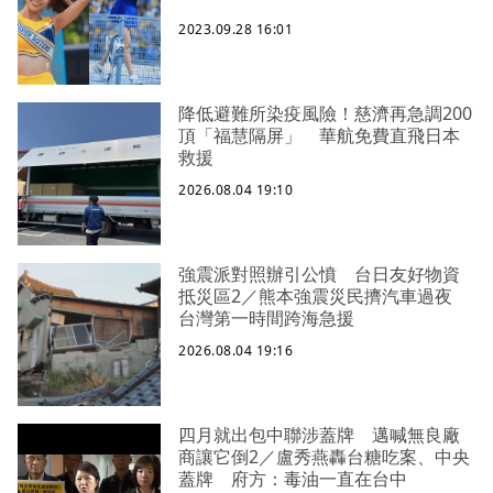
2023.09.28 16:01
降低避難所染疫風險！慈濟再急調200
頂「福慧隔屏」 華航免費直飛日本
救援
2026.08.04 19:10
強震派對照辦引公憤 台日友好物資
抵災區2／熊本強震災民擠汽車過夜
台灣第一時間跨海急援
2026.08.04 19:16
四月就出包中聯涉蓋牌 邁喊無良廠
商讓它倒2／盧秀燕轟台糖吃案、中央
蓋牌 府方：毒油一直在台中