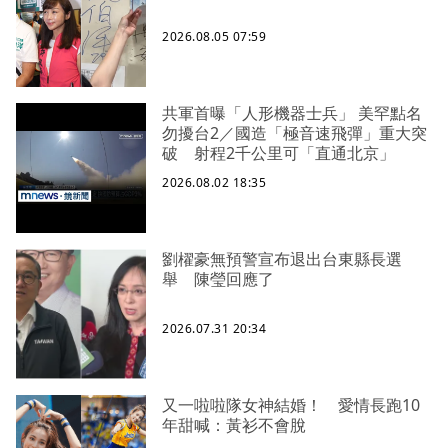
2026.08.05 07:59
共軍首曝「人形機器士兵」 美罕點名
勿擾台2／國造「極音速飛彈」重大突
破 射程2千公里可「直通北京」
2026.08.02 18:35
劉櫂豪無預警宣布退出台東縣長選
舉 陳瑩回應了
2026.07.31 20:34
又一啦啦隊女神結婚！ 愛情長跑10
年甜喊：黃衫不會脫