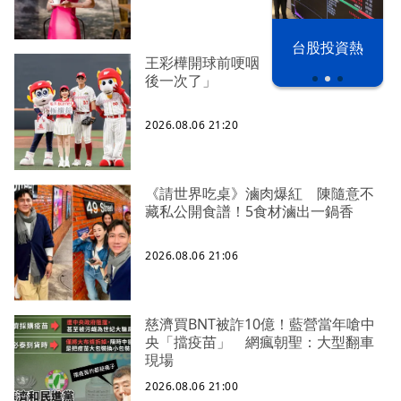
以色列 穹頂
台股投資熱
之下
王彩樺開球前哽咽 稱臉部加工「最
後一次了」
2026.08.06 21:20
《請世界吃桌》滷肉爆紅 陳隨意不
藏私公開食譜！5食材滷出一鍋香
2026.08.06 21:06
慈濟買BNT被詐10億！藍營當年嗆中
央「擋疫苗」 網瘋朝聖：大型翻車
現場
2026.08.06 21:00