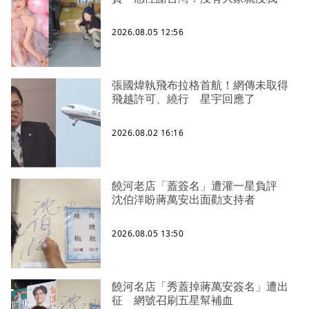
2026.08.05 12:56
張國煒執飛布拉格首航！網傳未取得
飛越許可、繞行 星宇回應了
2026.08.02 16:16
饒河老店「蓋簽名」遭灌一星負評
沈伯洋盼蔣萬安出面勸支持者
2026.08.05 13:50
饒河名店「秀蓋掉蔣萬安簽名」遭出
征 網號召刷五星幫補血