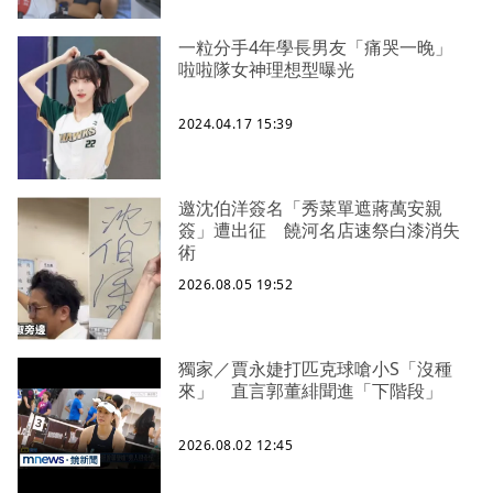
一粒分手4年學長男友「痛哭一晚」
啦啦隊女神理想型曝光
2024.04.17 15:39
邀沈伯洋簽名「秀菜單遮蔣萬安親
簽」遭出征 饒河名店速祭白漆消失
術
2026.08.05 19:52
獨家／賈永婕打匹克球嗆小S「沒種
來」 直言郭董緋聞進「下階段」
2026.08.02 12:45