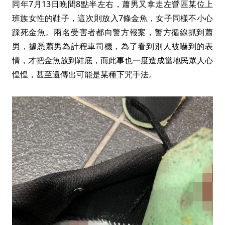
同年7月13日晚間8點半左右，蕭男又拿走左營區某位上
班族女性的鞋子，這次則放入7條金魚，女子同樣不小心
踩死金魚。兩名受害者都向警方報案，警方循線抓到蕭
男，據悉蕭男為計程車司機，為了看到別人被嚇到的表
情，才把金魚放到鞋底，而此事也一度造成當地民眾人心
惶惶，甚至還傳出可能是某種下咒手法。