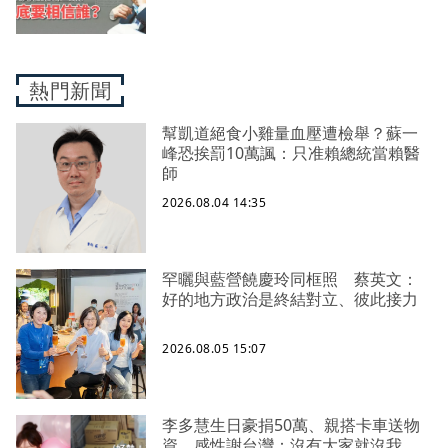
熱門新聞
幫凱道絕食小雞量血壓遭檢舉？蘇一
峰恐挨罰10萬諷：只准賴總統當賴醫
師
2026.08.04 14:35
罕曬與藍營饒慶玲同框照 蔡英文：
好的地方政治是終結對立、彼此接力
2026.08.05 15:07
李多慧生日豪捐50萬、親搭卡車送物
資 感性謝台灣：沒有大家就沒我