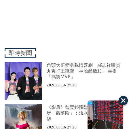
即時新聞
角頭大哥變身親情喜劇 羅志祥噴貢
丸爽打王識賢「神臉黏飯粒」 喜提
「搞笑MVP」
2026.08.06 21:20
《影后》曾莞婷降臨雄影 化身夢露
玩「觀落陰」：濁水溪以南都是我粉
絲
2026.08.06 21:20