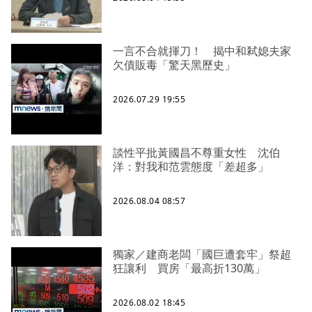
一言不合就揮刀！ 揭中和弒媳夫家
欠債販毒「驚天黑歷史」
2026.07.29 19:55
談性平批黃國昌不尊重女性 沈伯
洋：對我和范雲態度「差超多」
2026.08.04 08:57
獨家／建商老闆「國巨遭套牢」祭超
狂讓利 買房「最高折130萬」
2026.08.02 18:45