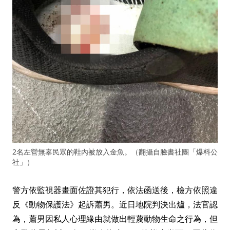
2名左營無辜民眾的鞋內被放入金魚。（翻攝自臉書社團「爆料公
社」）
警方依監視器畫面佐證其犯行，依法函送後，檢方依照違
反《動物保護法》起訴蕭男。近日地院判決出爐，法官認
為，蕭男因私人心理緣由就做出輕蔑動物生命之行為，但