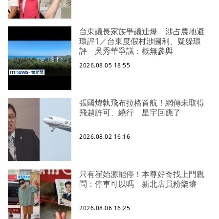
台東議長家族爭議連爆 涉占農地避
環評1／台東度假村涉圖利、疑躲環
評 吳秀華爭議：概無參與
2026.08.05 18:55
張國煒執飛布拉格首航！網傳未取得
飛越許可、繞行 星宇回應了
2026.08.02 16:16
只有崔始源能停！本尊好奇找上門親
問：停車可以嗎 新北店員粉樂壞
2026.08.06 16:25