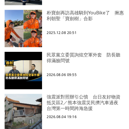
朴寶劍再訪高雄騎到YouBike了 揪惠
利朝聖「寶劍樹」合影
2025.12.08 20:51
民眾黨立委質詢炫空軍外套 防長聽
得滿臉問號
2026.08.06 09:55
強震派對照辦引公憤 台日友好物資
抵災區2／熊本強震災民擠汽車過夜
台灣第一時間跨海急援
2026.08.04 19:16