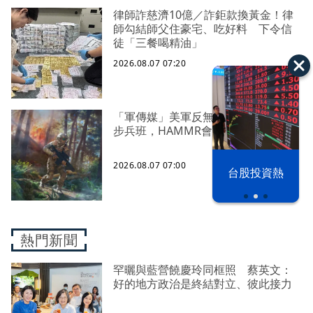
律師詐慈濟10億／詐鉅款換黃金！律
師勾結師父住豪宅、吃好料 下令信
徒「三餐喝精油」
2026.08.07 07:20
「軍傳媒」美軍反無人機能力下放到
步兵班，HAMMR會是解決方案之一？
以色列 穹頂
2026.08.07 07:00
台股投資熱
之下
熱門新聞
罕曬與藍營饒慶玲同框照 蔡英文：
好的地方政治是終結對立、彼此接力