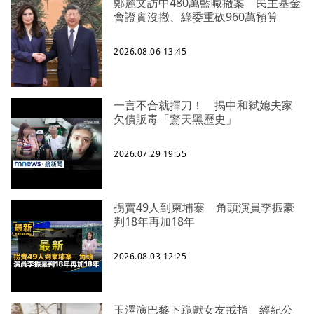
鄭麗文訪中480萬藍喊撤案 民主基金
會證實沒撤、綠委重砍960萬預算
2026.08.06 13:45
一言不合就揮刀！ 揭中和弒媳夫家
欠債販毒「驚天黑歷史」
2026.07.29 19:55
拐賣49人到柬埔寨 角頭演員李振豪
判18年再加18年
2026.08.03 12:25
玉澤演巴黎下跪獻女友戒指 經紀公