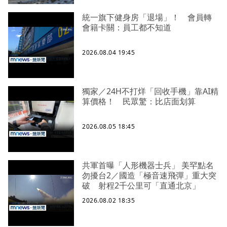
統一旗下健身房「退場」！ 會員轉
會籍卡關：員工都不知道
2026.08.04 19:45
獨家／24H不打烊「回收手機」靠AI精
算價格！ 民眾驚：比店面划算
2026.08.05 18:45
共軍首曝「人形機器士兵」 美罕點名
勿擾台2／國造「極音速飛彈」重大突
破 射程2千公里可「直通北京」
2026.08.02 18:35