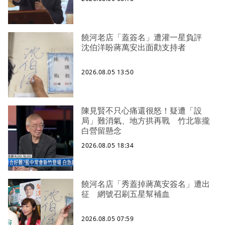
饒河老店「蓋簽名」遭灌一星負評
沈伯洋盼蔣萬安出面勸支持者
2026.08.05 13:50
陳見賢不只心痛還很怒！疑遭「設
局」難消氣、地方拱再戰 竹北靠攏
白營留懸念
2026.08.05 18:34
饒河名店「秀蓋掉蔣萬安簽名」遭出
征 網號召刷五星幫補血
2026.08.05 07:59