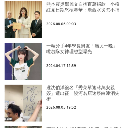
熊本震災鄭麗文自掏百萬捐款 小粉
紅見日期怒槓辱華：廣西水災怎不捐
2026.08.06 09:03
一粒分手4年學長男友「痛哭一晚」
啦啦隊女神理想型曝光
2024.04.17 15:39
邀沈伯洋簽名「秀菜單遮蔣萬安親
簽」遭出征 饒河名店速祭白漆消失
術
2026.08.05 19:52