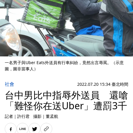
一名男子與Uber Eats外送員有行車糾紛，竟然出言辱罵。（示意
圖，圖非當事人）
社會
2022.07.20 15:34 臺北時間
台中男比中指辱外送員 還嗆
「難怪你在送Uber」遭罰3千
記者
｜
許行君
攝影
｜
董孟航