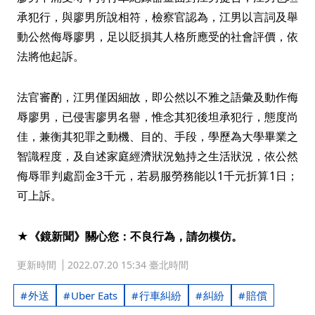
承犯行，與廖男所說相符，檢察官認為，江男以言詞及舉
動公然侮辱廖男，足以貶損其人格所應受的社會評價，依
法將他起訴。
法官審酌，江男僅因細故，即公然以不雅之語彙及動作侮
辱廖男，已侵害廖男名譽，惟念其犯後坦承犯行，態度尚
佳，兼衡其犯罪之動機、目的、手段，學歷為大學畢業之
智識程度，及自述家庭經濟狀況勉持之生活狀況，依公然
侮辱罪判處罰金3千元，若易服勞務能以1千元折算1日；
可上訴。
★《鏡新聞》關心您：不良行為，請勿模仿。
更新時間
2022.07.20 15:34 臺北時間
外送
Uber Eats
行車糾紛
糾紛
賠償