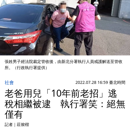
張姓男子經法院裁定管收後，由新北分署執行人員戒護解送至管收
所。（行政執行署提供）
社會
2022.07.28 16:59 臺北時間
老爸用兒「10年前老招」逃
稅相繼被逮 執行署笑：絕無
僅有
記者
｜
莊焌楷