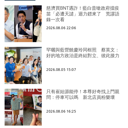
慈濟買BNT遇詐！藍白昔嗆政府擋疫
苗「必遭天譴」迴力鏢來了 荒謬語
錄一次看
2026.08.06 22:06
罕曬與藍營饒慶玲同框照 蔡英文：
好的地方政治是終結對立、彼此接力
2026.08.05 15:07
只有崔始源能停！本尊好奇找上門親
問：停車可以嗎 新北店員粉樂壞
2026.08.06 16:25