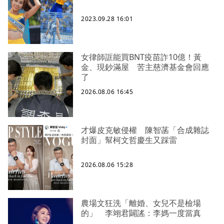
2023.09.28 16:01
女律師誆能買BNT疫苗詐10億！黃
金、現鈔滿屋 苦主慈濟基金會回應
了
2026.08.06 16:45
才爆皮克敏侵權 陳智菡「合成雜誌
封面」幫柯文哲慶生又踩雷
2026.08.06 15:28
農場文狂洗「離婚、女兒不是檢場
的」 李翊君闢謠：李媽一度當真