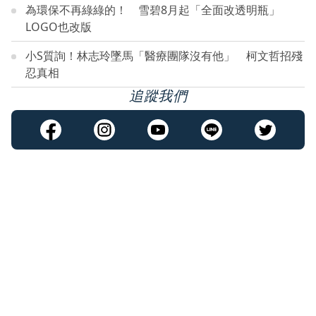
為環保不再綠綠的！ 雪碧8月起「全面改透明瓶」
LOGO也改版
小S質詢！林志玲墜馬「醫療團隊沒有他」 柯文哲招殘
忍真相
追蹤我們