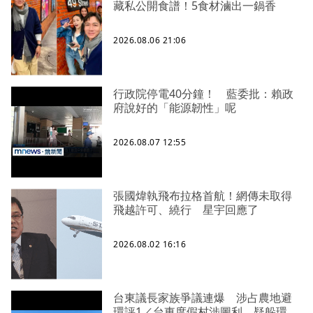
藏私公開食譜！5食材滷出一鍋香
2026.08.06 21:06
行政院停電40分鐘！ 藍委批：賴政
府說好的「能源韌性」呢
2026.08.07 12:55
張國煒執飛布拉格首航！網傳未取得
飛越許可、繞行 星宇回應了
2026.08.02 16:16
台東議長家族爭議連爆 涉占農地避
環評1／台東度假村涉圖利、疑躲環