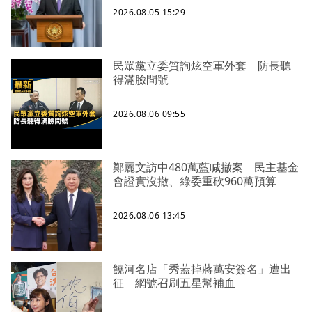
2026.08.05 15:29
民眾黨立委質詢炫空軍外套 防長聽
得滿臉問號
2026.08.06 09:55
鄭麗文訪中480萬藍喊撤案 民主基金
會證實沒撤、綠委重砍960萬預算
2026.08.06 13:45
饒河名店「秀蓋掉蔣萬安簽名」遭出
征 網號召刷五星幫補血