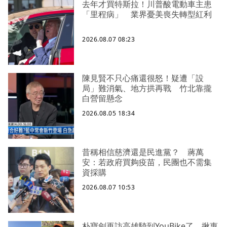
去年才買特斯拉！川普酸電動車主患
「里程病」 業界憂美喪失轉型紅利
2026.08.07 08:23
陳見賢不只心痛還很怒！疑遭「設
局」難消氣、地方拱再戰 竹北靠攏
白營留懸念
2026.08.05 18:34
昔稱相信慈濟還是民進黨？ 蔣萬
安：若政府買夠疫苗，民團也不需集
資採購
2026.08.07 10:53
朴寶劍再訪高雄騎到YouBike了 揪惠