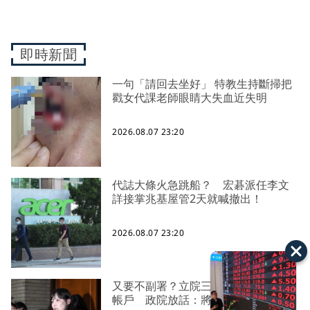
即時新聞
一句「請回去坐好」 特教生持斷掃把
戳女代課老師眼睛大失血近失明
2026.08.07 23:20
代誌大條火急跳船？ 宏碁派任李文
詳接掌兆基屋管2天就喊撤出！
2026.08.07 23:20
又要不副署？立院三讀藍白兒少未來
帳戶 政院放話：將採必要憲政作為