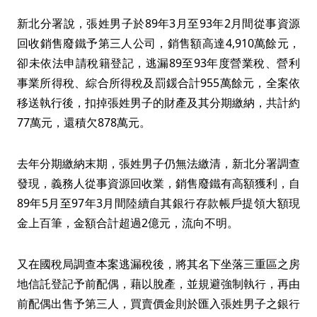
新北分署說，張姓男子於89年3月至93年2月間從事資源
回收銷售廢鐵予第三人公司，銷售額高達4,910萬餘元，
卻未依法申請稅籍登記，逃漏89至93年度營業稅、營利
事業所得稅、綜合所得稅及罰鍰合計955萬餘元，全案依
移送執行後，扣掉張姓男子的財產及其分期繳納，共計約
77萬元，還積欠878萬元。
去年分期繳納末期，張姓男子仍無法繳清，新北分署調查
發現，義務人從事資源回收業，銷售廢鐵有高額獲利，自
89年5月至97年3月間陸續自其銀行存款帳戶提領大額現
金上百筆，金額合計超過2億元，流向不明。
又在國稅局調查本案逃漏稅後，將其名下坐落三重區之房
地信託登記予前配偶，藉以脫產，並規避強制執行，再由
前配偶出售予第三人，買賣價金則於匯入張姓男子之銀行