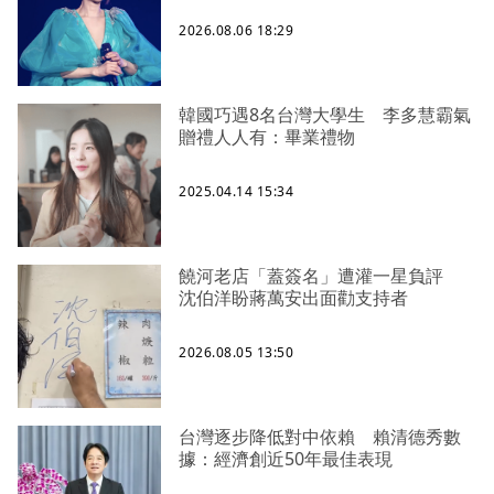
2026.08.06 18:29
韓國巧遇8名台灣大學生 李多慧霸氣
贈禮人人有：畢業禮物
2025.04.14 15:34
饒河老店「蓋簽名」遭灌一星負評
沈伯洋盼蔣萬安出面勸支持者
2026.08.05 13:50
台灣逐步降低對中依賴 賴清德秀數
據：經濟創近50年最佳表現