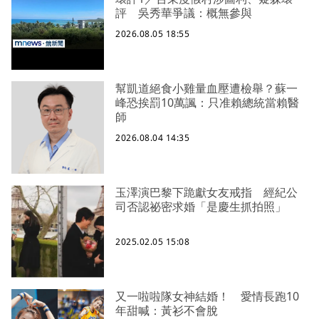
評 吳秀華爭議：概無參與
2026.08.05 18:55
幫凱道絕食小雞量血壓遭檢舉？蘇一
峰恐挨罰10萬諷：只准賴總統當賴醫
師
2026.08.04 14:35
玉澤演巴黎下跪獻女友戒指 經紀公
司否認祕密求婚「是慶生抓拍照」
2025.02.05 15:08
又一啦啦隊女神結婚！ 愛情長跑10
年甜喊：黃衫不會脫