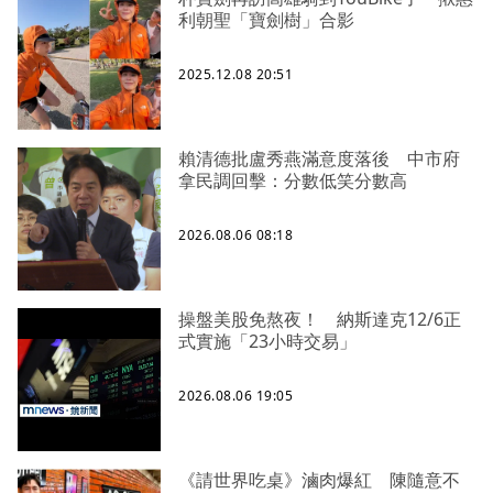
利朝聖「寶劍樹」合影
2025.12.08 20:51
賴清德批盧秀燕滿意度落後 中市府
拿民調回擊：分數低笑分數高
2026.08.06 08:18
操盤美股免熬夜！ 納斯達克12/6正
式實施「23小時交易」
2026.08.06 19:05
《請世界吃桌》滷肉爆紅 陳隨意不