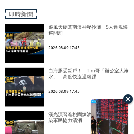
即時新聞
颱風天硬闖南澳神秘沙灘 5人違規海
巡開罰
2026.08.09 17:45
白海豚受災戶！ Tim哥「辦公室大淹
水」 高度快沒過腳踝
2026.08.09 17:45
漢光演習進桃園煉油廠 模擬化學污
染軍民協力清消