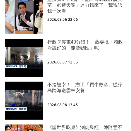
苗「必遭天譴」迴力鏢來了 荒謬語
錄一次看
2026.08.06 22:06
行政院停電40分鐘！ 藍委批：賴政
府說好的「能源韌性」呢
2026.08.07 12:55
不捨被宰！ 志工「買牛救命」從綠
島跨海送雲林安養
2026.08.08 13:45
《請世界吃桌》滷肉爆紅 陳隨意不