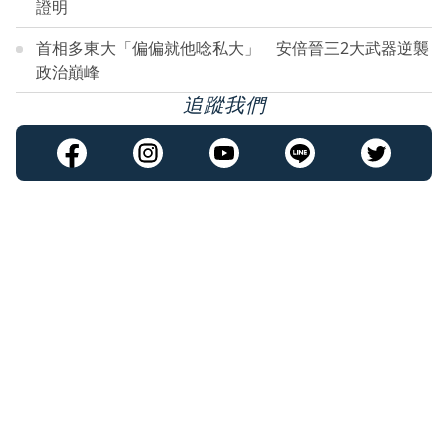
證明
首相多東大「偏偏就他唸私大」 安倍晉三2大武器逆襲
政治巔峰
追蹤我們