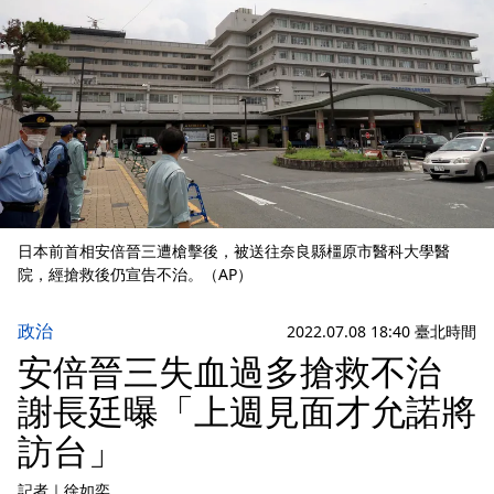
日本前首相安倍晉三遭槍擊後，被送往奈良縣橿原市醫科大學醫
院，經搶救後仍宣告不治。（AP）
政治
2022.07.08 18:40 臺北時間
安倍晉三失血過多搶救不治
謝長廷曝「上週見面才允諾將
訪台」
記者
｜
徐如奕