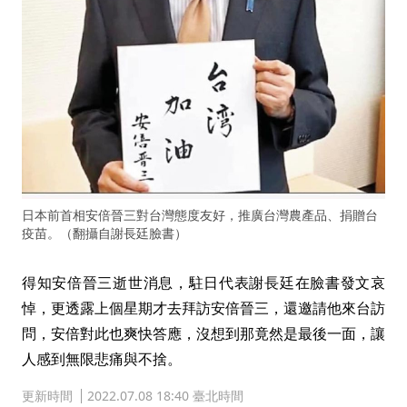
日本前首相安倍晉三對台灣態度友好，推廣台灣農產品、捐贈台
疫苗。（翻攝自謝長廷臉書）
得知安倍晉三逝世消息，駐日代表謝長廷在臉書發文哀
悼，更透露上個星期才去拜訪安倍晉三，還邀請他來台訪
問，安倍對此也爽快答應，沒想到那竟然是最後一面，讓
人感到無限悲痛與不捨。
更新時間
2022.07.08 18:40 臺北時間