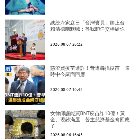
總統府家庭日「台灣寶貝」爬上台
賴清德幽默喊：等我卸任交棒給你
2026.08.07 20:22
慈濟買疫苗遭詐！昔遭轟擋疫苗 陳
時中今露面回應
2026.08.07 10:42
女律師誆能買BNT疫苗詐10億！黃
金、現鈔滿屋 苦主慈濟基金會回應
了
2026.08.06 16:45