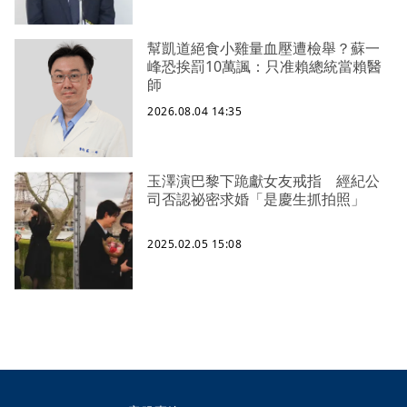
幫凱道絕食小雞量血壓遭檢舉？蘇一
峰恐挨罰10萬諷：只准賴總統當賴醫
師
2026.08.04 14:35
玉澤演巴黎下跪獻女友戒指 經紀公
司否認祕密求婚「是慶生抓拍照」
2025.02.05 15:08