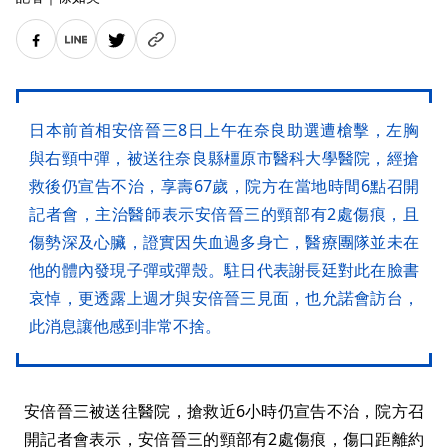
日本前首相安倍晉三8日上午在奈良助選遭槍擊，左胸
與右頸中彈，被送往奈良縣橿原市醫科大學醫院，經搶
救後仍宣告不治，享壽67歲，院方在當地時間6點召開
記者會，主治醫師表示安倍晉三的頸部有2處傷痕，且
傷勢深及心臟，證實因失血過多身亡，醫療團隊並未在
他的體內發現子彈或彈殼。駐日代表謝長廷對此在臉書
哀悼，更透露上週才與安倍晉三見面，也允諾會訪台，
此消息讓他感到非常不捨。
安倍晉三被送往醫院，搶救近6小時仍宣告不治，院方召
開記者會表示，安倍晉三的頸部有2處傷痕，傷口距離約