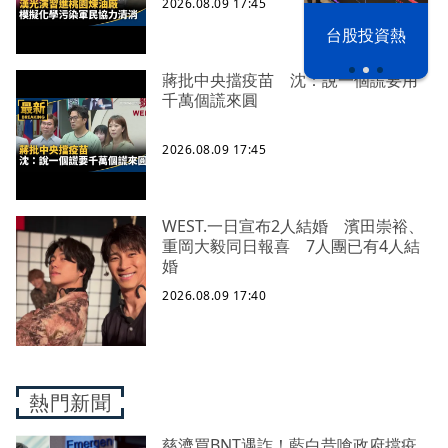
2026.08.09 17:45
漢光42演習
台股投資熱
蔣批中央擋疫苗 沈：說一個謊要用
千萬個謊來圓
2026.08.09 17:45
WEST.一日宣布2人結婚 濱田崇裕、
重岡大毅同日報喜 7人團已有4人結
婚
2026.08.09 17:40
熱門新聞
慈濟買BNT遇詐！藍白昔嗆政府擋疫