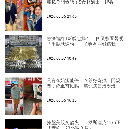
藏私公開食譜！5食材滷出一鍋香
2026.08.06 21:06
慈濟遭詐10億沉默5年 四叉貓看聲明
「重點就這句」：若判有罪錢還我
2026.08.07 10:49
只有崔始源能停！本尊好奇找上門親
問：停車可以嗎 新北店員粉樂壞
2026.08.06 16:25
操盤美股免熬夜！ 納斯達克12/6正
式實施「23小時交易」