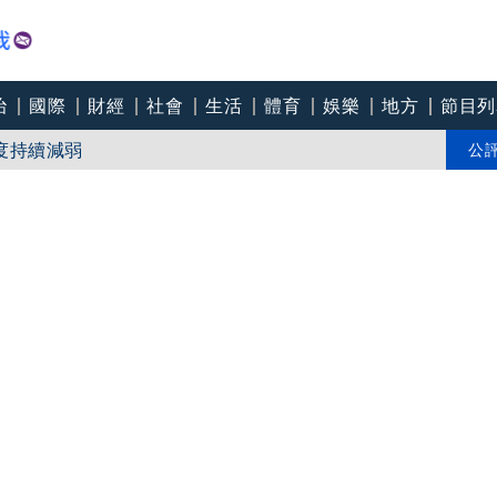
治
國際
財經
社會
生活
體育
娛樂
地方
節目列
強度持續減弱
面曝光 網驚呼「比巴威大」：這是在渡劫？
公
打中國疫苗、卻搶打AZ