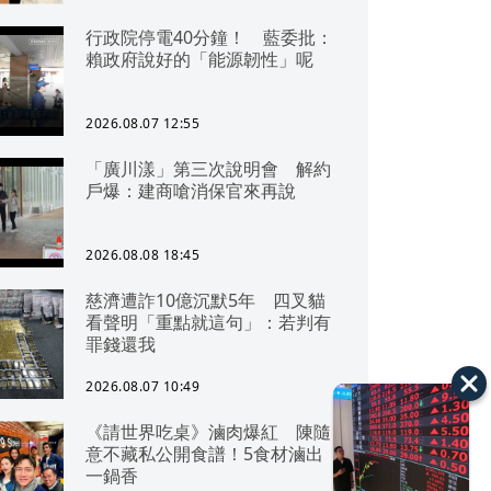
行政院停電40分鐘！ 藍委批：
賴政府說好的「能源韌性」呢
2026.08.07 12:55
「廣川漾」第三次說明會 解約
戶爆：建商嗆消保官來再說
2026.08.08 18:45
慈濟遭詐10億沉默5年 四叉貓
看聲明「重點就這句」：若判有
罪錢還我
2026.08.07 10:49
《請世界吃桌》滷肉爆紅 陳隨
意不藏私公開食譜！5食材滷出
一鍋香