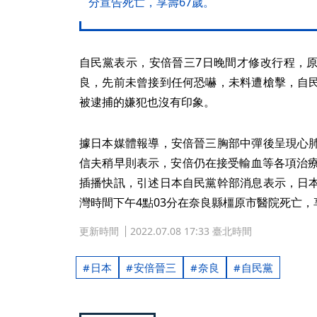
分宣告死亡，享壽67歲。
自民黨表示，安倍晉三7日晚間才修改行程，
良，先前未曾接到任何恐嚇，未料遭槍擊，自
被逮捕的嫌犯也沒有印象。
據日本媒體報導，安倍晉三胸部中彈後呈現心
信夫稍早則表示，安倍仍在接受輸血等各項治療
插播快訊，引述日本自民黨幹部消息表示，日
灣時間下午4點03分在奈良縣橿原市醫院死亡，
更新時間
2022.07.08 17:33 臺北時間
日本
安倍晉三
奈良
自民黨