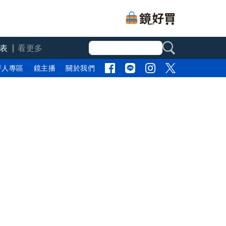
表
看更多
評人專區
鏡主播
關於我們