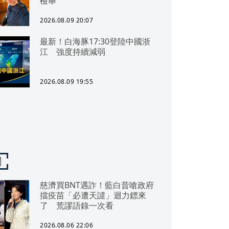
檢舉
2026.08.09 20:07
最新！白海豚17:30登陸中國浙
江 強度持續減弱
2026.08.09 19:55
聞
慈濟買BNT遇詐！藍白昔嗆政府
擋疫苗「必遭天譴」迴力鏢來
了 荒謬語錄一次看
2026.08.06 22:06