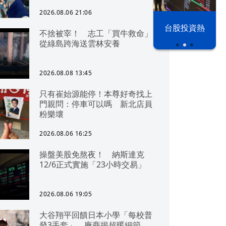
2026.08.06 21:06
漢光42演習
台股投資熱
不捨被宰！ 志工「買牛救命」
從綠島跨海送雲林安養
2026.08.08 13:45
只有崔始源能停！本尊好奇找上
門親問：停車可以嗎 新北店員
粉樂壞
2026.08.06 16:25
操盤美股免熬夜！ 納斯達克
12/6正式實施「23小時交易」
2026.08.06 19:05
大谷翔平回饋日本小學「每校普
發3手套」 廠商揭超暖細節