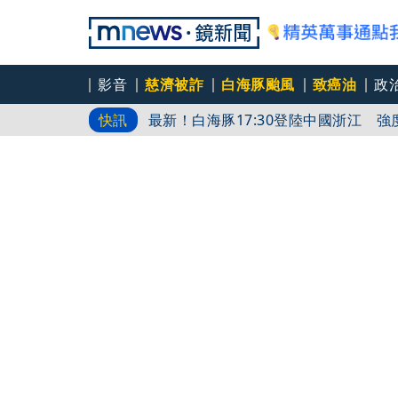
影音
慈濟被詐
白海豚颱風
致癌油
政
最新！白海豚17:30登陸中國浙江 
快訊
白海豚颱風游進中國！當地狂風暴雨畫
蔣、柯轟綠擋疫苗！ 醫師酸：嘴喊要