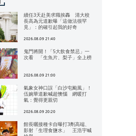
聞
續任3天赴美求職挨轟 清大校
長高為元道歉曝「這做法很罕
見」：的確引起我的好奇
2026.08.09 21:40
鬼門將開！「5大飲食禁忌」一
次看 「生魚片、梨子」全上榜
2026.08.09 21:00
氣象女神口誤「白沙屯颱風」！
伍婉華道歉喊超懊惱 網暖打
氣：覺得更親切
2026.08.09 20:20
館長曬接種卡自曝打3劑高端、
影射「生理食鹽水」 王浩宇喊