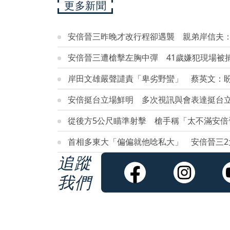
更多新聞
安倍晉三昨晚才改行程卻遇襲 親弟岸信夫
安倍晉三遭槍擊左胸中彈 41歲嫌犯現場被
岸田文雄嚴聲譴責「卑劣野蠻」 蔡英文：
安倍挺台立場鮮明 多次視訊與會表達挺台
從後方5公尺瞄準射擊 槍手稱「太不滿安倍
首相多東大「偏偏就他唸私大」 安倍晉三2
追蹤
我們