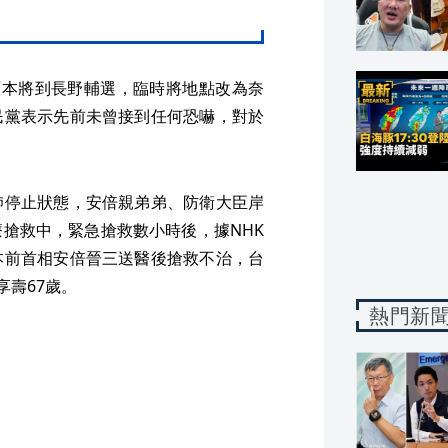
原本將到長野輔選，臨時將地點改為奈
民黨表示先前未曾接到任何恐嚇，對於
肺停止狀態，安倍親弟弟、防衛大臣岸
搶救中，緊急搶救數小時後，據NHK
本前首相安倍晉三送醫後搶救不治，台
享壽67歲。
熱門新