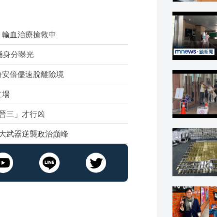
：輸血治療搶救中
捕身分曝光
盼安倍儘速脫離險境
立場
晉三」才行凶
大武器逆襲政治巔峰