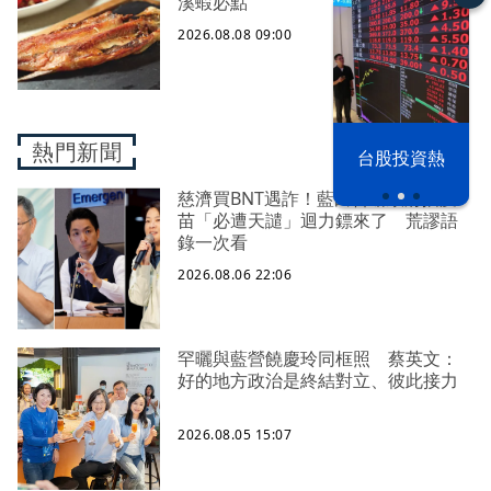
溪蝦必點
2026.08.08 09:00
熱門新聞
漢光42演習
台股投資熱
慈濟買BNT遇詐！藍白昔嗆政府擋疫
苗「必遭天譴」迴力鏢來了 荒謬語
錄一次看
2026.08.06 22:06
罕曬與藍營饒慶玲同框照 蔡英文：
好的地方政治是終結對立、彼此接力
2026.08.05 15:07