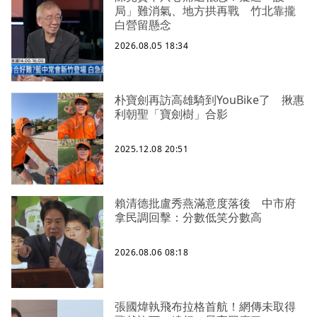
局」難消氣、地方拱再戰 竹北靠攏
白營留懸念
2026.08.05 18:34
朴寶劍再訪高雄騎到YouBike了 揪惠
利朝聖「寶劍樹」合影
2025.12.08 20:51
賴清德批盧秀燕滿意度落後 中市府
拿民調回擊：分數低笑分數高
2026.08.06 08:18
張國煒執飛布拉格首航！網傳未取得