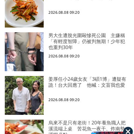
2026.08.08 09:20
男大生遭脫光圍毆慘死公園 主嫌稱
「有輕度智障」仍被判無期！少年犯
也重判30年
2026.08.08 09:20
姜厚任小24歲女友「3碩1博」遭疑有
詭！台大回應了 他喊：文盲我也愛
2026.08.08 09:20
烏來不是只有老街！20年養魚職人把
溪流端上桌 苦花魚一夜干、炸南勢