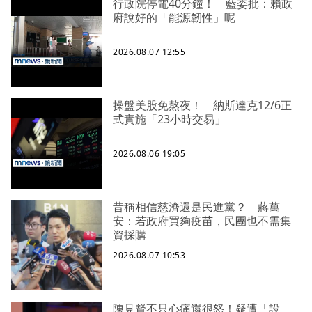
行政院停電40分鐘！ 藍委批：賴政
府說好的「能源韌性」呢
2026.08.07 12:55
操盤美股免熬夜！ 納斯達克12/6正
式實施「23小時交易」
2026.08.06 19:05
昔稱相信慈濟還是民進黨？ 蔣萬
安：若政府買夠疫苗，民團也不需集
資採購
2026.08.07 10:53
陳見賢不只心痛還很怒！疑遭「設