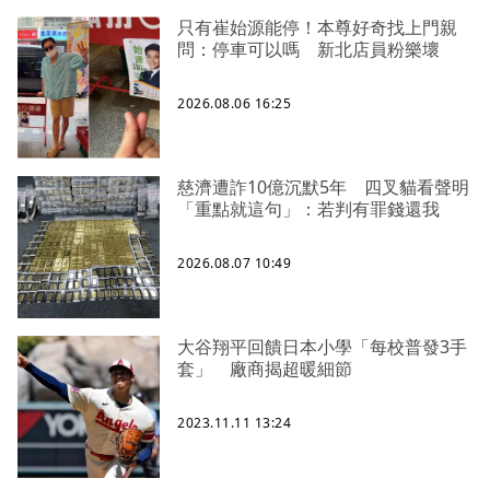
只有崔始源能停！本尊好奇找上門親
問：停車可以嗎 新北店員粉樂壞
2026.08.06 16:25
慈濟遭詐10億沉默5年 四叉貓看聲明
「重點就這句」：若判有罪錢還我
2026.08.07 10:49
大谷翔平回饋日本小學「每校普發3手
套」 廠商揭超暖細節
2023.11.11 13:24