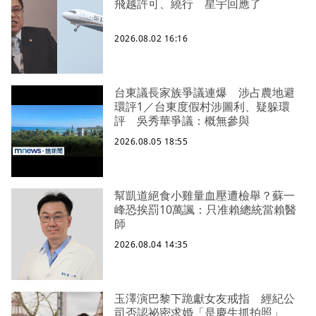
飛越許可、繞行 星宇回應了
2026.08.02 16:16
台東議長家族爭議連爆 涉占農地避
環評1／台東度假村涉圖利、疑躲環
評 吳秀華爭議：概無參與
2026.08.05 18:55
幫凱道絕食小雞量血壓遭檢舉？蘇一
峰恐挨罰10萬諷：只准賴總統當賴醫
師
2026.08.04 14:35
玉澤演巴黎下跪獻女友戒指 經紀公
司否認祕密求婚「是慶生抓拍照」