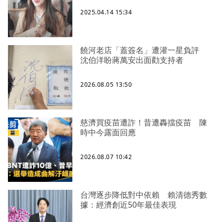
2025.04.14 15:34
饒河老店「蓋簽名」遭灌一星負評
沈伯洋盼蔣萬安出面勸支持者
2026.08.05 13:50
慈濟買疫苗遭詐！昔遭轟擋疫苗 陳
時中今露面回應
2026.08.07 10:42
台灣逐步降低對中依賴 賴清德秀數
據：經濟創近50年最佳表現