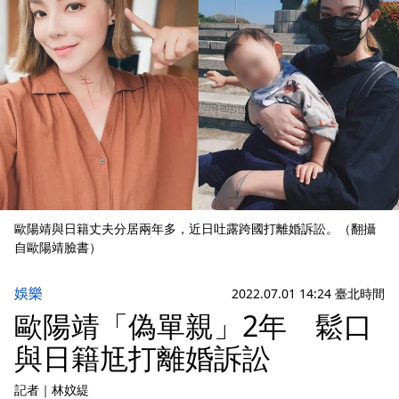
歐陽靖與日籍丈夫分居兩年多，近日吐露跨國打離婚訴訟。（翻攝
自歐陽靖臉書）
娛樂
2022.07.01 14:24 臺北時間
歐陽靖「偽單親」2年 鬆口
與日籍尪打離婚訴訟
記者
｜
林妏緹