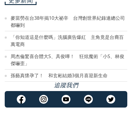
更多新聞
麥當勞在台38年揭10大祕辛 台灣創世界紀錄連總公司
都嚇到
「你知道這是什麼嗎」洗腦廣告爆紅 主角竟是台裔百
萬電商
周杰倫驚喜合體大S、具俊曄！ 狂炫魔術「小S、林俊
傑嚇歪」
孫藝真懷孕了！ 和玄彬結婚3個月喜迎新生命
追蹤我們