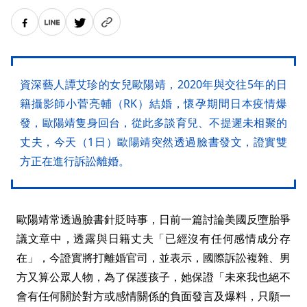
資深藝人譚艾珍的女兒歐陽靖，2020年與交往5年的日
籍攝影師小菅亮輔（RK）結婚，懷孕期間日本疫情爆
發，歐陽靖隻身回台，從此多談育兒、不提遲未相聚的
丈夫，今天（1日）歐陽靖突然透過臉書發文，證實雙
方正在進行訴訟離婚。
歐陽靖常透過臉書針貶時事，日前一篇討論美國反墮胎爭
議文章中，透露與日籍丈夫「已經沒有任何感情成分存
在」，今證實將打離婚官司，並表示，國際訴訟複雜、男
方又算公眾人物，為了保護孩子，她保證「未來我也絕不
會有任何關於對方或感情關係的負面發言及爆料，只願一