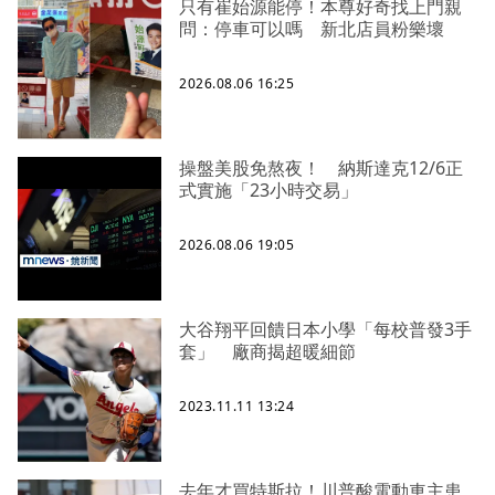
只有崔始源能停！本尊好奇找上門親
問：停車可以嗎 新北店員粉樂壞
2026.08.06 16:25
操盤美股免熬夜！ 納斯達克12/6正
式實施「23小時交易」
2026.08.06 19:05
大谷翔平回饋日本小學「每校普發3手
套」 廠商揭超暖細節
2023.11.11 13:24
去年才買特斯拉！川普酸電動車主患