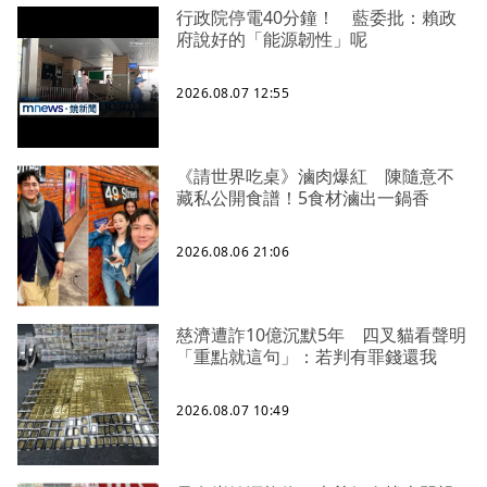
行政院停電40分鐘！ 藍委批：賴政
府說好的「能源韌性」呢
2026.08.07 12:55
《請世界吃桌》滷肉爆紅 陳隨意不
藏私公開食譜！5食材滷出一鍋香
2026.08.06 21:06
慈濟遭詐10億沉默5年 四叉貓看聲明
「重點就這句」：若判有罪錢還我
2026.08.07 10:49