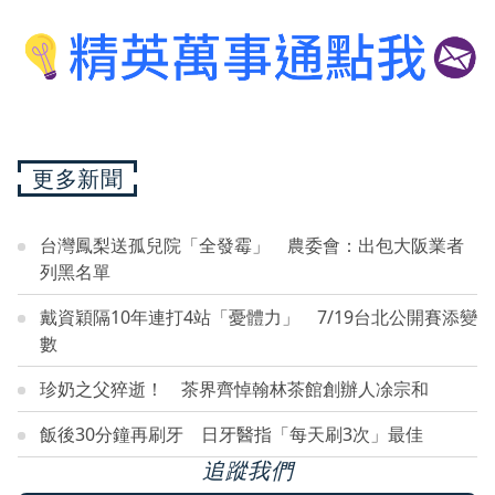
更多新聞
台灣鳳梨送孤兒院「全發霉」 農委會：出包大阪業者
列黑名單
戴資穎隔10年連打4站「憂體力」 7/19台北公開賽添變
數
珍奶之父猝逝！ 茶界齊悼翰林茶館創辦人凃宗和
飯後30分鐘再刷牙 日牙醫指「每天刷3次」最佳
追蹤我們