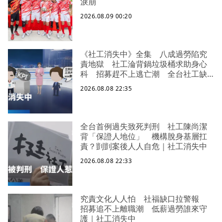
淚崩
2026.08.09 00:20
《社工消失中》全集 八成過勞陷究
責地獄 社工淪背鍋垃圾桶求助身心
科 招募趕不上逃亡潮 全台社工缺
口警報 揭薪資回捐黑幕 血汗錢遭
2026.08.08 22:35
剝削
全台首例過失致死判刑 社工陳尚潔
背「保證人地位」 機構脫身基層扛
責？剴剴案後人人自危｜社工消失中
2026.08.08 22:33
究責文化人人怕 社福缺口拉警報
招募追不上離職潮 低薪過勞誰來守
護｜社工消失中