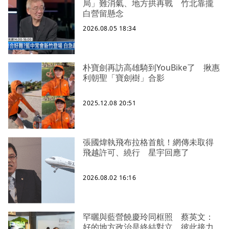
局」難消氣、地方拱再戰 竹北靠攏
白營留懸念
2026.08.05 18:34
朴寶劍再訪高雄騎到YouBike了 揪惠
利朝聖「寶劍樹」合影
2025.12.08 20:51
張國煒執飛布拉格首航！網傳未取得
飛越許可、繞行 星宇回應了
2026.08.02 16:16
罕曬與藍營饒慶玲同框照 蔡英文：
好的地方政治是終結對立、彼此接力