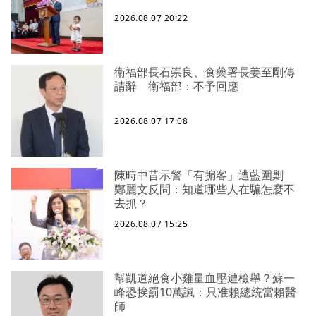
2026.08.07 20:22
衛福部長石崇良、食藥署長姜至剛傳
請辭 衛福部：不予回應
2026.08.07 17:08
陳時中昔示警「有掮客」遭藍圍剿
鄭麗文反問：知道哪些人在騙怎麼不
去抓？
2026.08.07 15:25
幫凱道絕食小雞量血壓遭檢舉？蘇一
峰恐挨罰10萬諷：只准賴總統當賴醫
師