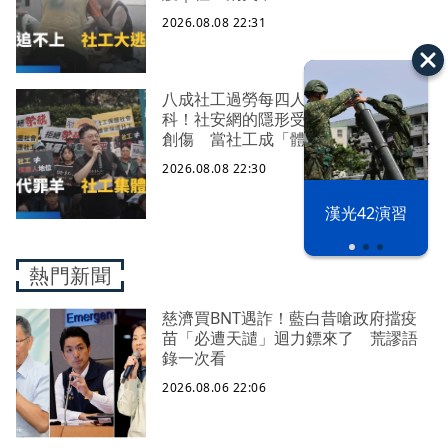
2026.08.08 22:31
八成社工過勞每四人有一人求助身心
科！社安網的隱形受災戶 集體心理
創傷 當社工成「體制代罪羊」 防
禦性社工不敢多做無奈趨勢？耗竭殆
2026.08.08 22:30
盡下的社安網危機｜社工消失中
漢光42演習
熱門新聞
慈濟買BNT遇詐！藍白昔嗆政府擋疫
苗「必遭天譴」迴力鏢來了 荒謬語
錄一次看
2026.08.06 22:06