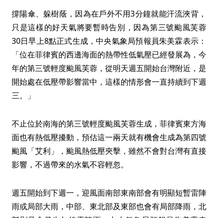
撐陽傘、躲樹蔭，因為在戶外不用3分鐘就能汗流浹背，
只是這樣的好天氣將要暫時告別，因為第三號颱風芙蓉
30日早上8點正式生成，中央氣象局預報員朱美霖表示：
「位在菲律賓的西邊海面的熱帶性低氣壓已經發展為，今
年的第三號輕度颱風芙蓉，從明天週五開始台灣附近，是
開始處在低壓帶影響當中，這樣的情形會一直持續到下週
三。」
不止位於南海的第三號輕度颱風芙蓉生成，菲律賓東方海
面也有熱低壓擾動，預估這一兩天就有機會生成為第四號
颱風「艾利」，颱風熱低壓夾擊，雖然不會對台灣有直接
影響，不過帶來的水氣不容輕忽。
週五開始到下週一，迎風面南部東南部會有明顯短暫雷陣
雨或局部大雨，中部、東北部及東部也會有局部降雨，北