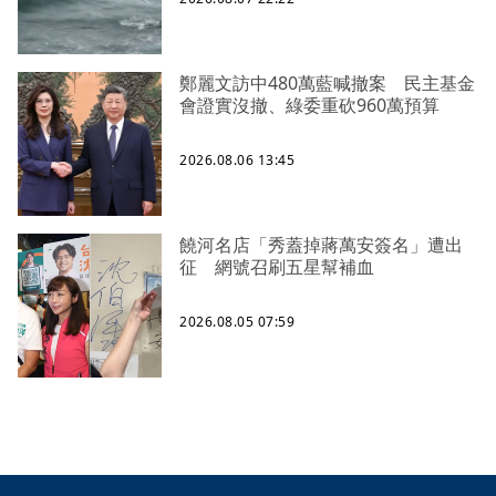
鄭麗文訪中480萬藍喊撤案 民主基金
會證實沒撤、綠委重砍960萬預算
2026.08.06 13:45
饒河名店「秀蓋掉蔣萬安簽名」遭出
征 網號召刷五星幫補血
2026.08.05 07:59