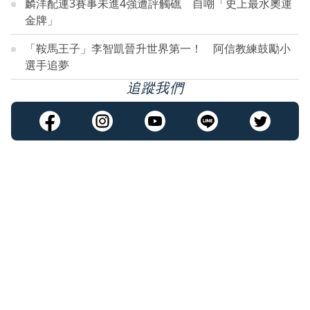
麟洋配連3賽事未進4強遭評觸礁 自嘲「史上最水奧運
金牌」
「鞍馬王子」李智凱晉升世界第一！ 阿信教練鼓勵小
選手追夢
追蹤我們