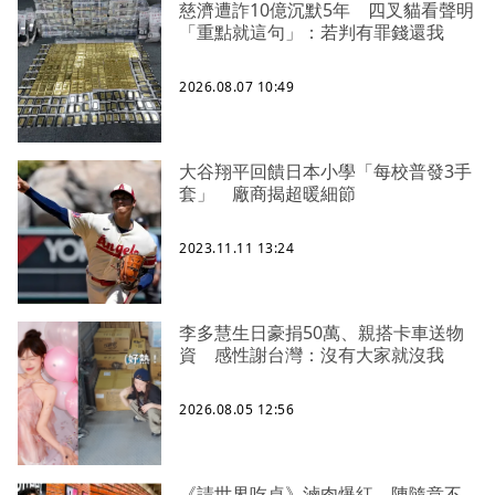
慈濟遭詐10億沉默5年 四叉貓看聲明
「重點就這句」：若判有罪錢還我
2026.08.07 10:49
大谷翔平回饋日本小學「每校普發3手
套」 廠商揭超暖細節
2023.11.11 13:24
李多慧生日豪捐50萬、親搭卡車送物
資 感性謝台灣：沒有大家就沒我
2026.08.05 12:56
《請世界吃桌》滷肉爆紅 陳隨意不