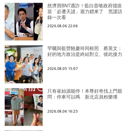
慈濟買BNT遇詐！藍白昔嗆政府擋疫
苗「必遭天譴」迴力鏢來了 荒謬語
錄一次看
2026.08.06 22:06
罕曬與藍營饒慶玲同框照 蔡英文：
好的地方政治是終結對立、彼此接力
2026.08.05 15:07
只有崔始源能停！本尊好奇找上門親
問：停車可以嗎 新北店員粉樂壞
2026.08.06 16:25