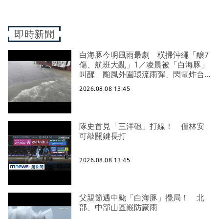
即時新聞
白海豚今明風雨最劇 橫掃沖繩「釀7
傷、航班大亂」1／凌晨被「白海豚」
叫醒 颱風外圍環流雨彈、閃電炸台
中
2026.08.08 13:45
隊史首見「三洋砲」打線！ 僅林安
可敲關鍵長打
2026.08.08 13:45
父親節遇中颱「白海豚」攪局！ 北
部、中部山區嚴防豪雨