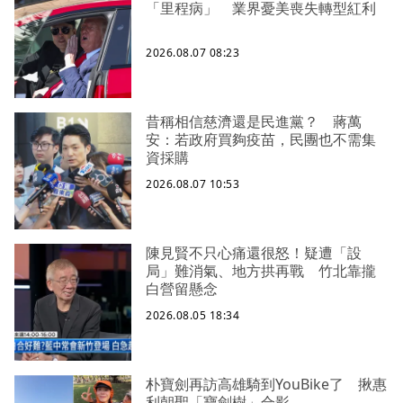
「里程病」 業界憂美喪失轉型紅利
2026.08.07 08:23
昔稱相信慈濟還是民進黨？ 蔣萬
安：若政府買夠疫苗，民團也不需集
資採購
2026.08.07 10:53
陳見賢不只心痛還很怒！疑遭「設
局」難消氣、地方拱再戰 竹北靠攏
白營留懸念
2026.08.05 18:34
朴寶劍再訪高雄騎到YouBike了 揪惠
利朝聖「寶劍樹」合影