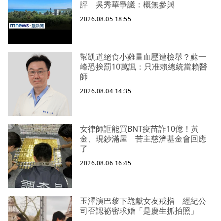
評 吳秀華爭議：概無參與
2026.08.05 18:55
幫凱道絕食小雞量血壓遭檢舉？蘇一
峰恐挨罰10萬諷：只准賴總統當賴醫
師
2026.08.04 14:35
女律師誆能買BNT疫苗詐10億！黃
金、現鈔滿屋 苦主慈濟基金會回應
了
2026.08.06 16:45
玉澤演巴黎下跪獻女友戒指 經紀公
司否認祕密求婚「是慶生抓拍照」