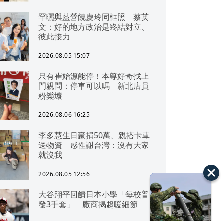
罕曬與藍營饒慶玲同框照 蔡英
文：好的地方政治是終結對立、
彼此接力
2026.08.05 15:07
只有崔始源能停！本尊好奇找上
門親問：停車可以嗎 新北店員
粉樂壞
2026.08.06 16:25
李多慧生日豪捐50萬、親搭卡車
送物資 感性謝台灣：沒有大家
就沒我
2026.08.05 12:56
大谷翔平回饋日本小學「每校普
發3手套」 廠商揭超暖細節