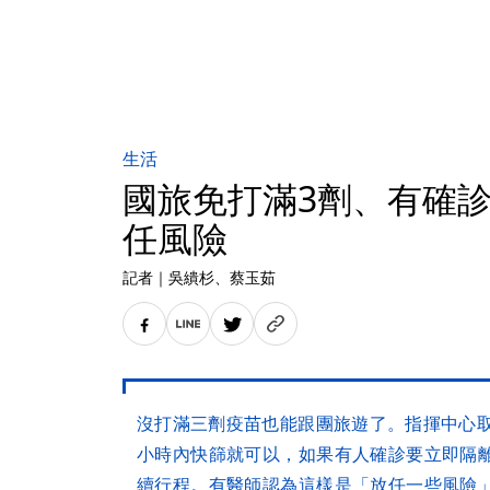
生活
國旅免打滿3劑、有確
任風險
記者
｜
吳繢杉
、蔡玉茹
沒打滿三劑疫苗也能跟團旅遊了。指揮中心取
小時內快篩就可以，如果有人確診要立即隔
續行程。有醫師認為這樣是「放任一些風險