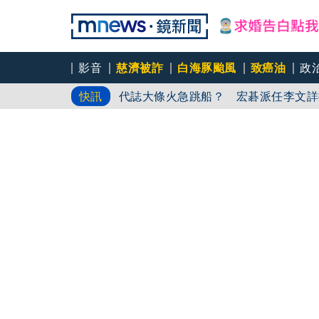
影音
慈濟被詐
白海豚颱風
致癌油
政
一句「請回去坐好」 特
快訊
代誌大條火急跳船？ 宏碁派任李文詳
又要不副署？立院三讀藍白兒少未來帳