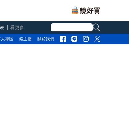
表
看更多
評人專區
鏡主播
關於我們