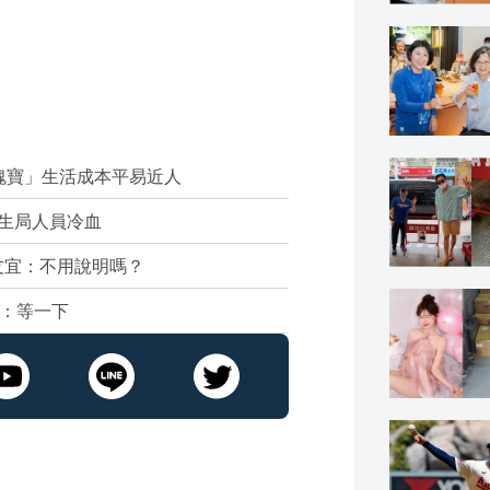
瑰寶」生活成本平易近人
生局人員冷血
友宜：不用說明嗎？
局：等一下