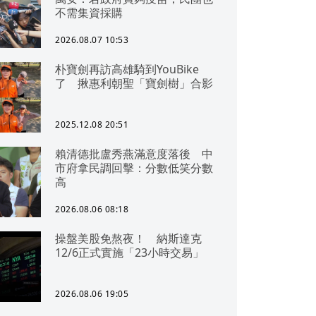
不需集資採購
2026.08.07 10:53
朴寶劍再訪高雄騎到YouBike
了 揪惠利朝聖「寶劍樹」合影
2025.12.08 20:51
賴清德批盧秀燕滿意度落後 中
市府拿民調回擊：分數低笑分數
高
2026.08.06 08:18
操盤美股免熬夜！ 納斯達克
12/6正式實施「23小時交易」
2026.08.06 19:05