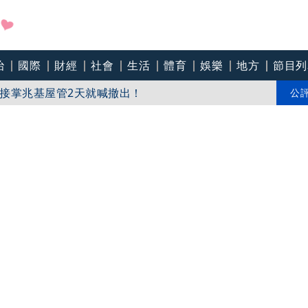
治
國際
財經
社會
生活
體育
娛樂
地方
節目列
教生持斷掃把戳女代課老師眼睛大失血近失明
接掌兆基屋管2天就喊撤出！
公
戶 政院放話：將採必要憲政作為