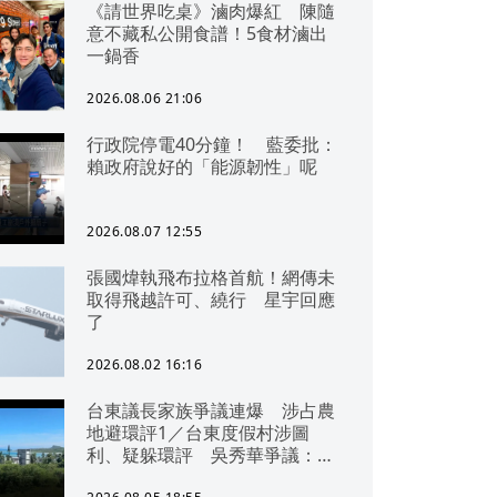
《請世界吃桌》滷肉爆紅 陳隨
意不藏私公開食譜！5食材滷出
一鍋香
2026.08.06 21:06
行政院停電40分鐘！ 藍委批：
賴政府說好的「能源韌性」呢
2026.08.07 12:55
張國煒執飛布拉格首航！網傳未
取得飛越許可、繞行 星宇回應
了
2026.08.02 16:16
台東議長家族爭議連爆 涉占農
地避環評1／台東度假村涉圖
利、疑躲環評 吳秀華爭議：概
無參與