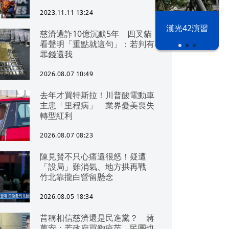
2023.11.11 13:24
漢光42演習
慈濟遭詐10億沉默5年 四叉貓
看聲明「重點就這句」：若判有
罪錢還我
2026.08.07 10:49
去年才買特斯拉！川普酸電動車
主患「里程病」 業界憂美喪失
轉型紅利
2026.08.07 08:23
陳見賢不只心痛還很怒！疑遭
「設局」難消氣、地方拱再戰
竹北靠攏白營留懸念
2026.08.05 18:34
昔稱相信慈濟還是民進黨？ 蔣
萬安：若政府買夠疫苗，民團也