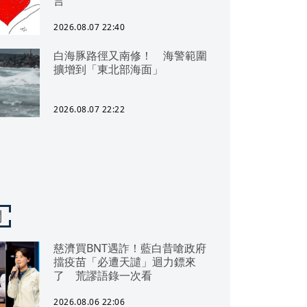
言
2026.08.07 22:40
白海豚路徑又南修！ 海警範圍
擴增到「東北部海面」
2026.08.07 22:22
聞
慈濟買BNT遇詐！藍白昔嗆政府
擋疫苗「必遭天譴」迴力鏢來
了 荒謬語錄一次看
2026.08.06 22:06