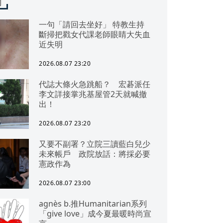
聞
一句「請回去坐好」 特教生持
斷掃把戳女代課老師眼睛大失血
近失明
2026.08.07 23:20
代誌大條火急跳船？ 宏碁派任
李文詳接掌兆基屋管2天就喊撤
出！
2026.08.07 23:20
又要不副署？立院三讀藍白兒少
未來帳戶 政院放話：將採必要
憲政作為
2026.08.07 23:00
agnès b.推Humanitarian系列
「give love」成今夏最暖時尚宣