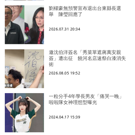
劉櫂豪無預警宣布退出台東縣長選
舉 陳瑩回應了
2026.07.31 20:34
邀沈伯洋簽名「秀菜單遮蔣萬安親
簽」遭出征 饒河名店速祭白漆消失
術
2026.08.05 19:52
一粒分手4年學長男友「痛哭一晚」
啦啦隊女神理想型曝光
2024.04.17 15:39