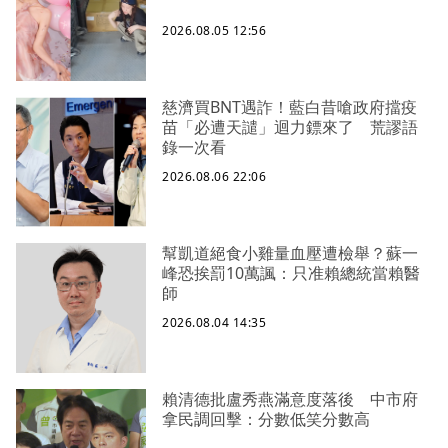
2026.08.05 12:56
慈濟買BNT遇詐！藍白昔嗆政府擋疫
苗「必遭天譴」迴力鏢來了 荒謬語
錄一次看
2026.08.06 22:06
幫凱道絕食小雞量血壓遭檢舉？蘇一
峰恐挨罰10萬諷：只准賴總統當賴醫
師
2026.08.04 14:35
賴清德批盧秀燕滿意度落後 中市府
拿民調回擊：分數低笑分數高