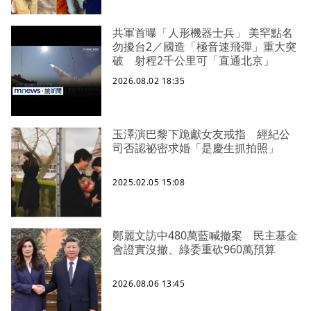
共軍首曝「人形機器士兵」 美罕點名
勿擾台2／國造「極音速飛彈」重大突
破 射程2千公里可「直通北京」
2026.08.02 18:35
玉澤演巴黎下跪獻女友戒指 經紀公
司否認祕密求婚「是慶生抓拍照」
2025.02.05 15:08
鄭麗文訪中480萬藍喊撤案 民主基金
會證實沒撤、綠委重砍960萬預算
2026.08.06 13:45