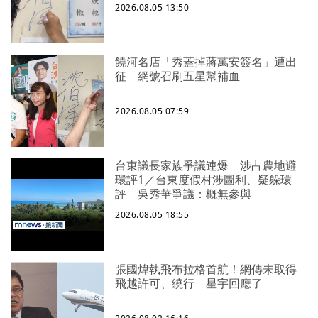
2026.08.05 13:50
饒河名店「秀蓋掉蔣萬安簽名」遭出
征 網號召刷五星幫補血
2026.08.05 07:59
台東議長家族爭議連爆 涉占農地避
環評1／台東度假村涉圖利、疑躲環
評 吳秀華爭議：概無參與
2026.08.05 18:55
張國煒執飛布拉格首航！網傳未取得
飛越許可、繞行 星宇回應了