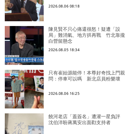
2026.08.06 08:18
陳見賢不只心痛還很怒！疑遭「設
局」難消氣、地方拱再戰 竹北靠攏
白營留懸念
2026.08.05 18:34
只有崔始源能停！本尊好奇找上門親
問：停車可以嗎 新北店員粉樂壞
2026.08.06 16:25
饒河老店「蓋簽名」遭灌一星負評
沈伯洋盼蔣萬安出面勸支持者