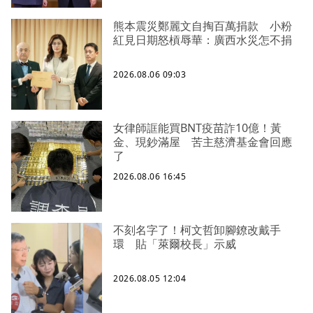
熊本震災鄭麗文自掏百萬捐款 小粉
紅見日期怒槓辱華：廣西水災怎不捐
2026.08.06 09:03
女律師誆能買BNT疫苗詐10億！黃
金、現鈔滿屋 苦主慈濟基金會回應
了
2026.08.06 16:45
不刻名字了！柯文哲卸腳鐐改戴手
環 貼「萊爾校長」示威
2026.08.05 12:04