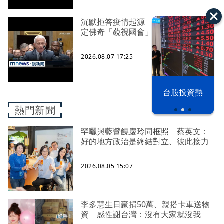
沉默拒答疫情起源 美參院委員會認
定佛奇「藐視國會」
2026.08.07 17:25
漢光42演習
台股投資熱
熱門新聞
罕曬與藍營饒慶玲同框照 蔡英文：
好的地方政治是終結對立、彼此接力
2026.08.05 15:07
李多慧生日豪捐50萬、親搭卡車送物
資 感性謝台灣：沒有大家就沒我