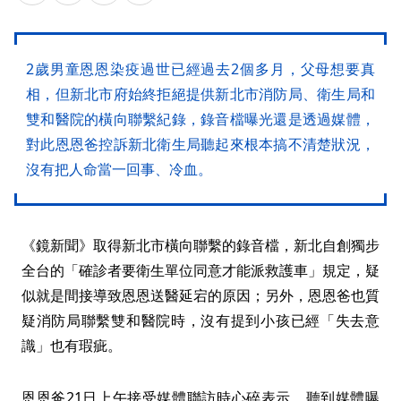
2歲男童恩恩染疫過世已經過去2個多月，父母想要真
相，但新北市府始終拒絕提供新北市消防局、衛生局和
雙和醫院的橫向聯繫紀錄，錄音檔曝光還是透過媒體，
對此恩恩爸控訴新北衛生局聽起來根本搞不清楚狀況，
沒有把人命當一回事、冷血。
《鏡新聞》取得新北市橫向聯繫的錄音檔，新北自創獨步
全台的「確診者要衛生單位同意才能派救護車」規定，疑
似就是間接導致恩恩送醫延宕的原因；另外，恩恩爸也質
疑消防局聯繫雙和醫院時，沒有提到小孩已經「失去意
識」也有瑕疵。
恩恩爸21日上午接受媒體聯訪時心碎表示，聽到媒體曝