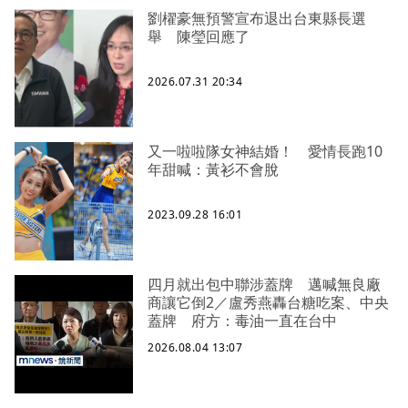
劉櫂豪無預警宣布退出台東縣長選
舉 陳瑩回應了
2026.07.31 20:34
又一啦啦隊女神結婚！ 愛情長跑10
年甜喊：黃衫不會脫
2023.09.28 16:01
四月就出包中聯涉蓋牌 邁喊無良廠
商讓它倒2／盧秀燕轟台糖吃案、中央
蓋牌 府方：毒油一直在台中
2026.08.04 13:07