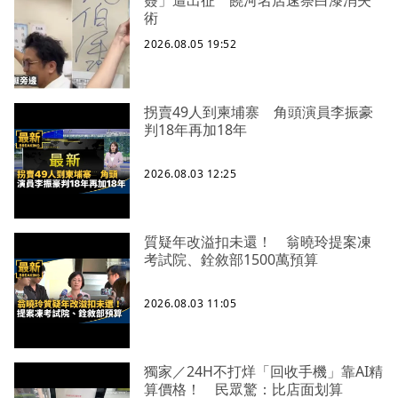
簽」遭出征 饒河名店速祭白漆消失
術
2026.08.05 19:52
拐賣49人到柬埔寨 角頭演員李振豪
判18年再加18年
2026.08.03 12:25
質疑年改溢扣未還！ 翁曉玲提案凍
考試院、銓敘部1500萬預算
2026.08.03 11:05
獨家／24H不打烊「回收手機」靠AI精
算價格！ 民眾驚：比店面划算