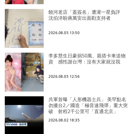
饒河老店「蓋簽名」遭灌一星負評
沈伯洋盼蔣萬安出面勸支持者
2026.08.05 13:50
李多慧生日豪捐50萬、親搭卡車送物
資 感性謝台灣：沒有大家就沒我
2026.08.05 12:56
共軍首曝「人形機器士兵」 美罕點名
勿擾台2／國造「極音速飛彈」重大突
破 射程2千公里可「直通北京」
2026.08.02 18:35