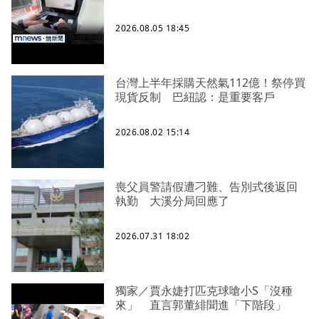
2026.08.05 18:45
台灣上半年採購天然氣112億！祭停買
現貨反制 巴紐認：是重要客戶
2026.08.02 15:14
喪父員警請假遭刁難、告別式後返回
執勤 大溪分局回應了
2026.07.31 18:02
獨家／賈永婕打匹克球嗆小S「沒種
來」 直言郭董緋聞進「下階段」