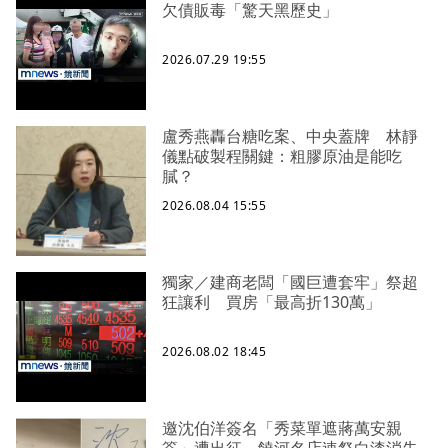
欠債販毒「驚天黑歷史」
2026.07.29 19:55
盧秀燕轟台糖吃案、中央蓋牌 林靜
儀點破製程關鍵：粗膠原油是能吃
膩？
2026.08.04 15:55
獨家／建商老闆「國巨遭套牢」祭超
狂讓利 買房「最高折130萬」
2026.08.02 18:45
邀沈伯洋簽名「秀菜單遮蔣萬安親