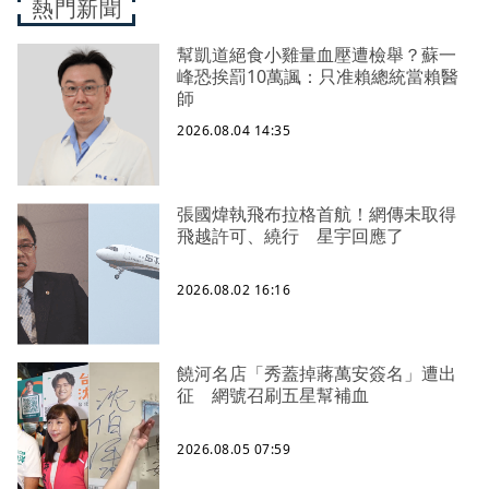
熱門新聞
幫凱道絕食小雞量血壓遭檢舉？蘇一
峰恐挨罰10萬諷：只准賴總統當賴醫
師
2026.08.04 14:35
張國煒執飛布拉格首航！網傳未取得
飛越許可、繞行 星宇回應了
2026.08.02 16:16
饒河名店「秀蓋掉蔣萬安簽名」遭出
征 網號召刷五星幫補血
2026.08.05 07:59