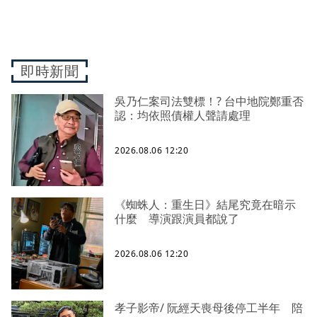
即時新聞
吳乃仁案司法雙標！? 台中地院鄭重否
認：均依照債權人聲請處理
2026.08.06 12:20
《蜘蛛人：重生日》結尾究竟在暗示
什麼 導演跟演員都說了
2026.08.06 12:20
孝子影帝/ 阮經天喪母後停工半年 陪