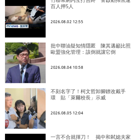
竹聯幫網內互打告終 警啟動掃黑逮
百人押5人
2026.08.02 12:55
批中聯油疑知情隱匿 陳其邁籲比照
歐盟強化管理：該倒就讓它倒
2026.08.04 10:58
不刻名字了！柯文哲卸腳鐐改戴手
環 貼「萊爾校長」示威
2026.08.05 12:04
一言不合就揮刀！ 揭中和弒媳夫家