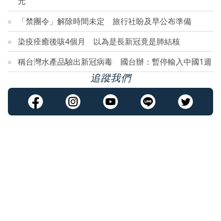
元
「禁團令」解除時間未定 旅行社盼及早公布準備
染疫痊癒後咳4個月 以為是長新冠竟是肺結核
稱台灣水產品驗出新冠病毒 國台辦：暫停輸入中國1週
追蹤我們