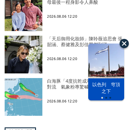
母最後一程身影令人鼻酸
2026.08.06 12:20
「天后御用化妝師」陳聆薇追思會 張
韶涵、蔡健雅及彭佳慧都到了
2026.08.06 12:20
白海豚「4度抗乾成功」！眼牆又爆發
以色列 穹頂
對流 氣象粉專驚喊：是頑強的勇士
之下
2026.08.06 12:20