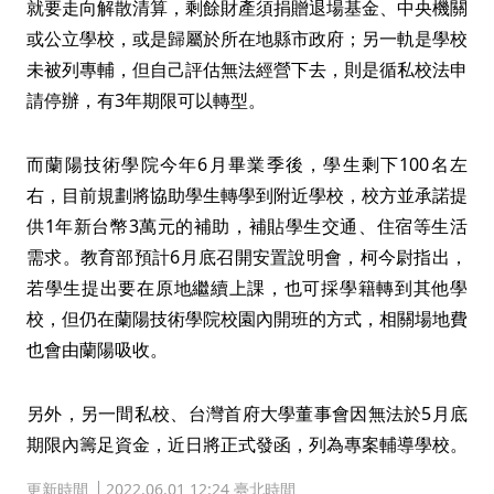
就要走向解散清算，剩餘財產須捐贈退場基金、中央機關
或公立學校，或是歸屬於所在地縣市政府；另一軌是學校
未被列專輔，但自己評估無法經營下去，則是循私校法申
請停辦，有3年期限可以轉型。
而蘭陽技術學院今年6月畢業季後，學生剩下100名左
右，目前規劃將協助學生轉學到附近學校，校方並承諾提
供1年新台幣3萬元的補助，補貼學生交通、住宿等生活
需求。教育部預計6月底召開安置說明會，柯今尉指出，
若學生提出要在原地繼續上課，也可採學籍轉到其他學
校，但仍在蘭陽技術學院校園內開班的方式，相關場地費
也會由蘭陽吸收。
另外，另一間私校、台灣首府大學董事會因無法於5月底
期限內籌足資金，近日將正式發函，列為專案輔導學校。
更新時間
2022.06.01 12:24 臺北時間