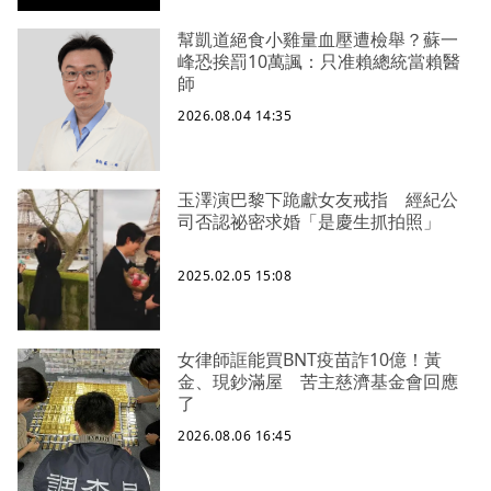
幫凱道絕食小雞量血壓遭檢舉？蘇一
峰恐挨罰10萬諷：只准賴總統當賴醫
師
2026.08.04 14:35
玉澤演巴黎下跪獻女友戒指 經紀公
司否認祕密求婚「是慶生抓拍照」
2025.02.05 15:08
女律師誆能買BNT疫苗詐10億！黃
金、現鈔滿屋 苦主慈濟基金會回應
了
2026.08.06 16:45