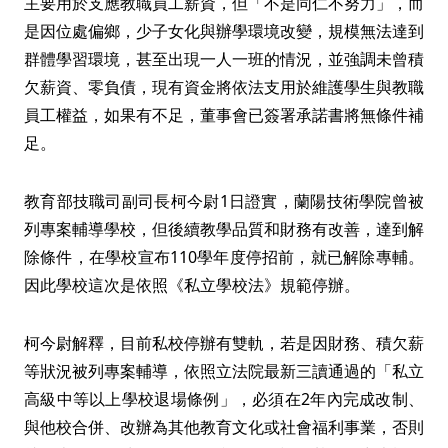
主要用於支應教職員工薪資，但「不是同仁不努力」，而
是因位處偏鄉，少子女化與辦學環境改變，規模無法達到
群體學習環境，甚至出現一人一班的情況，並強調未曾積
欠薪資、零負債，現有資金將依法支用於維護學生與教職
員工權益，如果有不足，董事會已簽署承諾書將無條件補
足。
教育部技職司副司長柯今尉1日證實，蘭陽技術學院曾被
列專案輔導學校，但後續教學品質和財務有改善，達到解
除條件，在學校宣布110學年度停招前，就已解除專輔。
因此學校這次是依照《私立學校法》規範停辦。
柯今尉解釋，目前私校停辦有雙軌，若是因財務、積欠薪
等狀況被列專案輔導，依照立法院最新三讀通過的「私立
高級中等以上學校退場條例」，必須在2年內完成改制、
與他校合併、改辦為其他教育文化或社會福利事業，否則