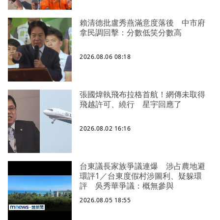
賴清德批盧秀燕滿意度落後 中市府
拿民調回擊：分數低笑分數高
2026.08.06 08:18
張國煒執飛布拉格首航！網傳未取得
飛越許可、繞行 星宇回應了
2026.08.02 16:16
台東議長家族爭議連爆 涉占農地避
環評1／台東度假村涉圖利、疑躲環
評 吳秀華爭議：概無參與
2026.08.05 18:55