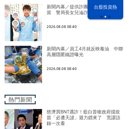
新聞內幕／提供詐團提款卡害人上
漢光42演習
台股投資熱
當 警局長女兒淪詐騙犯遭判刑
2026.08.08 08:40
新聞內幕／員工4月就反映毒油 中聯
高層隱匿鐵證曝光
2026.08.08 08:40
熱門新聞
慈濟買BNT遇詐！藍白昔嗆政府擋疫
苗「必遭天譴」迴力鏢來了 荒謬語
錄一次看