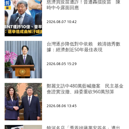
慈濟買疫苗遭詐！昔遭轟擋疫苗 陳
時中今露面回應
2026.08.07 10:42
台灣逐步降低對中依賴 賴清德秀數
據：經濟創近50年最佳表現
2026.08.05 15:29
鄭麗文訪中480萬藍喊撤案 民主基金
會證實沒撤、綠委重砍960萬預算
2026.08.06 13:45
饒河名店「秀蓋掉蔣萬安簽名」遭出