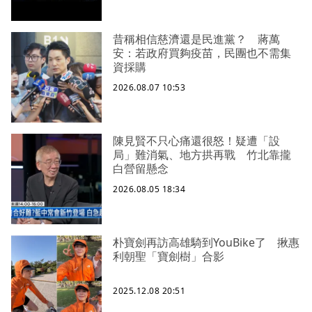
昔稱相信慈濟還是民進黨？ 蔣萬
安：若政府買夠疫苗，民團也不需集
資採購
2026.08.07 10:53
陳見賢不只心痛還很怒！疑遭「設
局」難消氣、地方拱再戰 竹北靠攏
白營留懸念
2026.08.05 18:34
朴寶劍再訪高雄騎到YouBike了 揪惠
利朝聖「寶劍樹」合影
2025.12.08 20:51