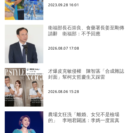
2023.09.28 16:01
衛福部長石崇良、食藥署長姜至剛傳
請辭 衛福部：不予回應
2026.08.07 17:08
才爆皮克敏侵權 陳智菡「合成雜誌
封面」幫柯文哲慶生又踩雷
2026.08.06 15:28
農場文狂洗「離婚、女兒不是檢場
的」 李翊君闢謠：李媽一度當真