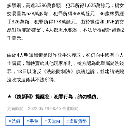
多黑鑽，高達3,396萬多顆、犯罪所得1,625萬餘元；楊女
交易量為628萬多顆，犯罪所得368萬餘元；36歲林男經
手326萬顆，犯罪所得178萬餘元。由於微信和LINE的交
易對話罪證確鑿，4人都坦承犯案，不法所得總計超過2
千萬元。
由於4人明知黑鑽是以詐欺手法獲取，卻仍向中國有心人
士購買，還轉賣給其他玩家牟利，檢方認為此舉屬於洗錢
罪，18日以違反《洗錢防制法》偵結起訴，並建請法院
沒收或追徵其不法所得。
★《鏡新聞》提醒您：犯罪行為，請勿模仿。
更新時間
2022.05.19 08:46 臺北時間
洗錢
手遊
天堂M
虛擬貨幣