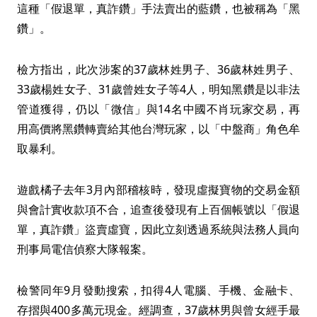
這種「假退單，真詐鑽」手法賣出的藍鑽，也被稱為「黑
鑽」。
檢方指出，此次涉案的37歲林姓男子、36歲林姓男子、
33歲楊姓女子、31歲曾姓女子等4人，明知黑鑽是以非法
管道獲得，仍以「微信」與14名中國不肖玩家交易，再
用高價將黑鑽轉賣給其他台灣玩家，以「中盤商」角色牟
取暴利。
遊戲橘子去年3月內部稽核時，發現虛擬寶物的交易金額
與會計實收款項不合，追查後發現有上百個帳號以「假退
單，真詐鑽」盜賣虛寶，因此立刻透過系統與法務人員向
刑事局電信偵察大隊報案。
檢警同年9月發動搜索，扣得4人電腦、手機、金融卡、
存摺與400多萬元現金。經調查，37歲林男與曾女經手最