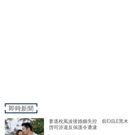
即時新聞
妻逃稅風波後婚姻失控 前EXILE黑木
啓司涉違反保護令遭逮