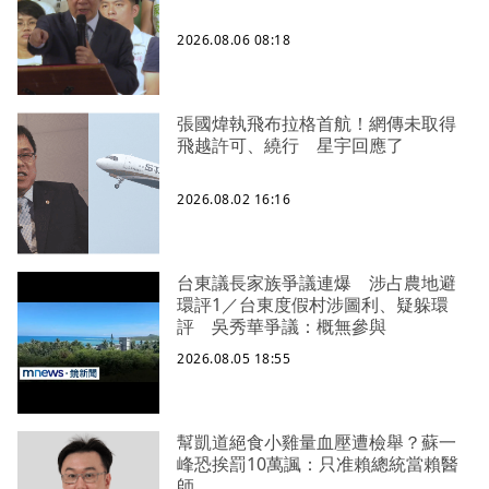
2026.08.06 08:18
張國煒執飛布拉格首航！網傳未取得
飛越許可、繞行 星宇回應了
2026.08.02 16:16
台東議長家族爭議連爆 涉占農地避
環評1／台東度假村涉圖利、疑躲環
評 吳秀華爭議：概無參與
2026.08.05 18:55
幫凱道絕食小雞量血壓遭檢舉？蘇一
峰恐挨罰10萬諷：只准賴總統當賴醫
師