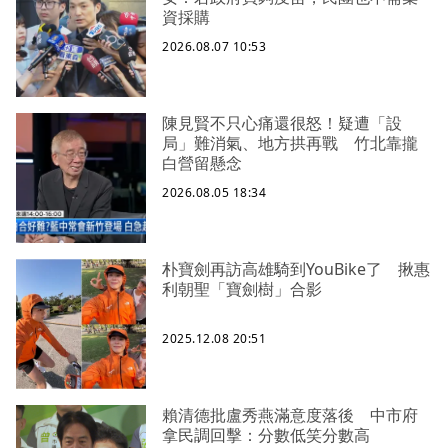
資採購
2026.08.07 10:53
陳見賢不只心痛還很怒！疑遭「設
局」難消氣、地方拱再戰 竹北靠攏
白營留懸念
2026.08.05 18:34
朴寶劍再訪高雄騎到YouBike了 揪惠
利朝聖「寶劍樹」合影
2025.12.08 20:51
賴清德批盧秀燕滿意度落後 中市府
拿民調回擊：分數低笑分數高