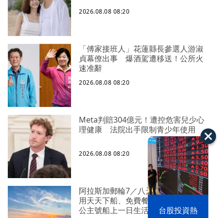
2026.08.08 08:20
「傅家接班人」花蓮縣長參選人游淑
貞幕僚出事 爆酒駕遭移送！公所火
速准辭
2026.08.08 08:20
Meta判賠304億元！遭控危害兒少心
理健康 法院出手限制青少年使用
2026.08.08 08:20
阿拉斯加郵輪7／八天七夜怎麼玩？不
用天天下船、免費餐廳吃不膩 星辰
公主號船上一日生活公開
漢光42演習
台股投資熱