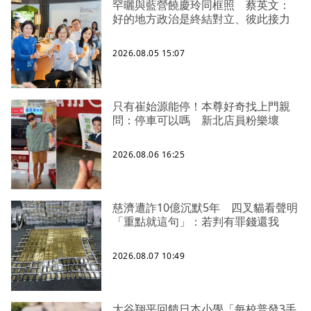
罕曬與藍營饒慶玲同框照 蔡英文：
好的地方政治是終結對立、彼此接力
2026.08.05 15:07
只有崔始源能停！本尊好奇找上門親
問：停車可以嗎 新北店員粉樂壞
2026.08.06 16:25
慈濟遭詐10億沉默5年 四叉貓看聲明
「重點就這句」：若判有罪錢還我
2026.08.07 10:49
大谷翔平回饋日本小學「每校普發3手