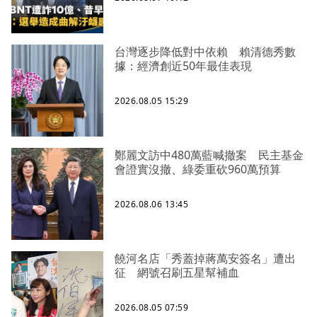
台灣逐步降低對中依賴 賴清德秀數
據：經濟創近50年最佳表現
2026.08.05 15:29
鄭麗文訪中480萬藍喊撤案 民主基金
會證實沒撤、綠委重砍960萬預算
2026.08.06 13:45
饒河名店「秀蓋掉蔣萬安簽名」遭出
征 網號召刷五星幫補血
2026.08.05 07:59