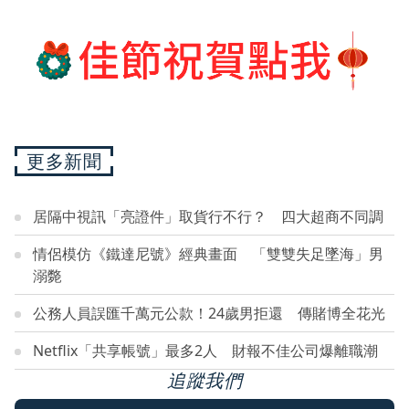
更多新聞
居隔中視訊「亮證件」取貨行不行？ 四大超商不同調
情侶模仿《鐵達尼號》經典畫面 「雙雙失足墜海」男
溺斃
公務人員誤匯千萬元公款！24歲男拒還 傳賭博全花光
Netflix「共享帳號」最多2人 財報不佳公司爆離職潮
追蹤我們