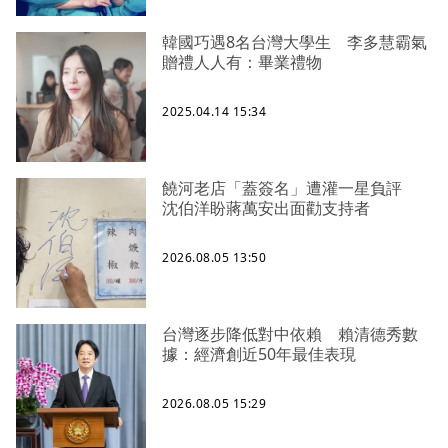
韓國巧遇8名台灣大學生 李多慧霸氣
贈禮人人有：畢業禮物
2025.04.14 15:34
饒河老店「蓋簽名」遭灌一星負評
沈伯洋盼蔣萬安出面勸支持者
2026.08.05 13:50
台灣逐步降低對中依賴 賴清德秀數
據：經濟創近50年最佳表現
2026.08.05 15:29