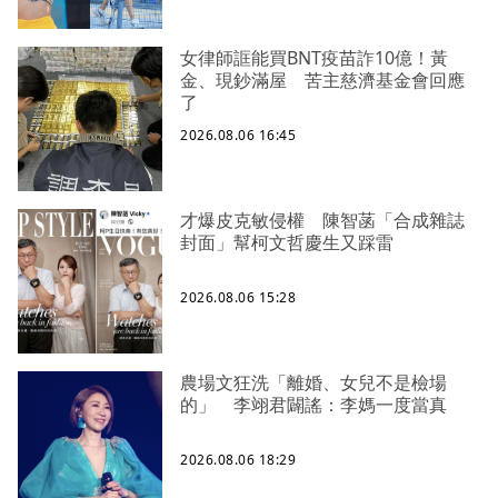
女律師誆能買BNT疫苗詐10億！黃
金、現鈔滿屋 苦主慈濟基金會回應
了
2026.08.06 16:45
才爆皮克敏侵權 陳智菡「合成雜誌
封面」幫柯文哲慶生又踩雷
2026.08.06 15:28
農場文狂洗「離婚、女兒不是檢場
的」 李翊君闢謠：李媽一度當真
2026.08.06 18:29