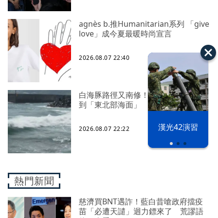
agnès b.推Humanitarian系列 「give
love」成今夏最暖時尚宣言
2026.08.07 22:40
白海豚路徑又南修！ 海警範圍擴增
到「東北部海面」
漢光42演習
2026.08.07 22:22
熱門新聞
慈濟買BNT遇詐！藍白昔嗆政府擋疫
苗「必遭天譴」迴力鏢來了 荒謬語