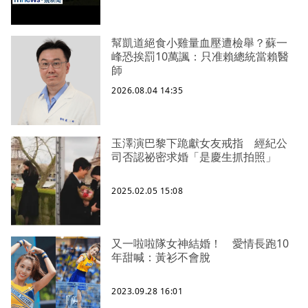
幫凱道絕食小雞量血壓遭檢舉？蘇一
峰恐挨罰10萬諷：只准賴總統當賴醫
師
2026.08.04 14:35
玉澤演巴黎下跪獻女友戒指 經紀公
司否認祕密求婚「是慶生抓拍照」
2025.02.05 15:08
又一啦啦隊女神結婚！ 愛情長跑10
年甜喊：黃衫不會脫
2023.09.28 16:01