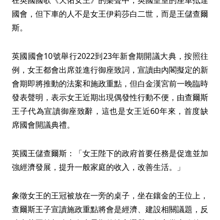
在英國國歌《天佑女王》的樂聲中，英國皇室的座車抵達
國會，但下車的人不是女王伊莉莎白二世，而是王儲查爾
斯。
英國國會10號舉行2022到23年新會期開議大典，按照往
例，女王都會出席並進行御座致詞，宣讀由內閣擬定的新
會期即將推動的法案和施政重點，但白金漢宮前一晚臨時
發表聲明，表示女王近期出現偶發性行動不便，由查爾斯
王子代為宣讀御座致辭，這也是女王近60年來，首度缺
席國會開議典禮。
英國王儲查爾斯：「女王陛下的政府首要任務是促進並加
強經濟發展，提升一般家庭的收入，改善生活。」
象徵女王的王冠被放在一旁的桌子，坐在鑲金的王位上，
查爾斯王子宣讀施政重點將會是經濟、建設相關議題，反