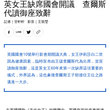
英女王缺席國會開議 查爾斯
代讀御座致辭
記者
｜
甘軒軒
影音
｜
王筑瑩
英國國會10號舉行新會期開議大典，女王伊莉莎白二世
因為健康因素，臨時宣布由王儲查爾斯代為出席，並宣
讀御座致辭，這是英女王60年來第一次缺席這項重要的
儀式，外界認為，這也象徵查爾斯王子朝接任王位之路
邁進一大步。