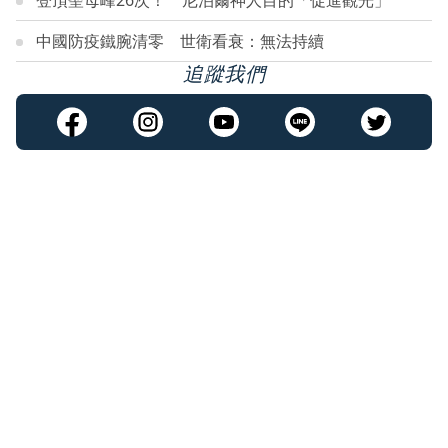
登頂聖母峰26次！ 尼泊爾神人目的「促進觀光」
中國防疫鐵腕清零 世衛看衰：無法持續
追蹤我們