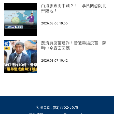
白海豚直衝中國？！ 暴風圈恐削北
部陸地！
2026.08.06 19:55
慈濟買疫苗遭詐！昔遭轟擋疫苗 陳
時中今露面回應
2026.08.07 10:42
客服專線:
(02)7752-5678