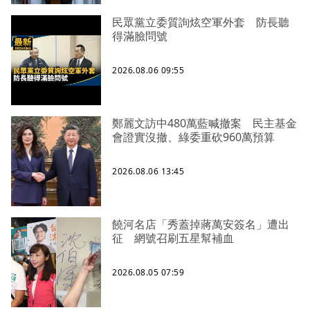
民眾黨立委質詢炫空軍外套 防長聽
得滿臉問號
2026.08.06 09:55
鄭麗文訪中480萬藍喊撤案 民主基金
會證實沒撤、綠委重砍960萬預算
2026.08.06 13:45
饒河名店「秀蓋掉蔣萬安簽名」遭出
征 網號召刷五星幫補血
2026.08.05 07:59