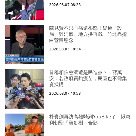
2026.08.07 08:23
陳見賢不只心痛還很怒！疑遭「設
局」難消氣、地方拱再戰 竹北靠攏
白營留懸念
2026.08.05 18:34
昔稱相信慈濟還是民進黨？ 蔣萬
安：若政府買夠疫苗，民團也不需集
資採購
2026.08.07 10:53
朴寶劍再訪高雄騎到YouBike了 揪惠
利朝聖「寶劍樹」合影