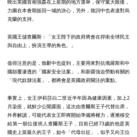
映出英國首相強森在上星期的地方選舉，保守黨大敗後，
力圖在本會期扳回一城的決心，另外，致詞中也表達對烏
克蘭的支持。
英國王儲查爾斯：「女王陛下的政府將會在捍衛全球民主
與自由上，扮演主導的角色。」
值得注意的是，致辭中也提到，主要用來對抗俄羅斯和中
國顛覆滲透的「國家安全法案」，和新疆強迫勞動有關的
「現代奴隸法案」，都將會是英國政府關注的重點。
事實上，女王伊莉莎白二世近半年因為健康因素，加上2
月染疫，就鮮少公開露面，這次由查爾斯王子代替出席，
外界解讀，可能代表女王即將開始準備將權力，逐漸移交
給第一順位接班人查爾斯王子，目前已經73歲的他是英
國史上當最久的王子，如今「代母出征」，似乎又向王位