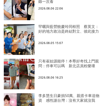
錄一次看
2026.08.06 22:06
罕曬與藍營饒慶玲同框照 蔡英文：
好的地方政治是終結對立、彼此接力
2026.08.05 15:07
只有崔始源能停！本尊好奇找上門親
問：停車可以嗎 新北店員粉樂壞
2026.08.06 16:25
李多慧生日豪捐50萬、親搭卡車送物
資 感性謝台灣：沒有大家就沒我