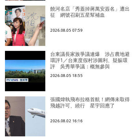
饒河名店「秀蓋掉蔣萬安簽名」遭出
征 網號召刷五星幫補血
2026.08.05 07:59
台東議長家族爭議連爆 涉占農地避
環評1／台東度假村涉圖利、疑躲環
評 吳秀華爭議：概無參與
2026.08.05 18:55
張國煒執飛布拉格首航！網傳未取得
飛越許可、繞行 星宇回應了
2026.08.02 16:16