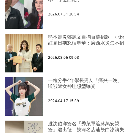
2026.07.31 20:34
熊本震災鄭麗文自掏百萬捐款 小粉
紅見日期怒槓辱華：廣西水災怎不捐
2026.08.06 09:03
一粒分手4年學長男友「痛哭一晚」
啦啦隊女神理想型曝光
2024.04.17 15:39
邀沈伯洋簽名「秀菜單遮蔣萬安親
簽」遭出征 饒河名店速祭白漆消失