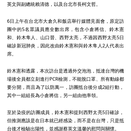
英文與副總統賴清德，以及台北市長柯文哲。
6日上午在台北市大倉久和飯店舉行媒體見面會，原定訪
團中的5名眾議員應全數出席，包含小倉將信、鈴木憲
和、鈴木隼人、山口晉、西野太亮，不過因西野太亮5日
確診新冠肺炎，因此改由鈴木憲和與鈴木隼人2人代表出
席。
鈴木憲和透露，本次訪台是透過外交泡泡，抵達台灣的機
場後全員都立刻進行PCR檢測，不能脫口罩、所有動線都
要分開，而且為了以防萬一，訪團抵台後分成2組行動，
其中一組組長為小倉將信，另一組由他率領。
至於染疫的訪團成員，鈴木憲和提到西野太亮5日確診，
但推測應該是在日本就已經感染，而不是在台灣，只是抵
台後才檢驗出陽性，並感謝蔡英文溫馨的慰問與關懷。