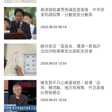
賴清德批盧秀燕滿意度落後 中市府
拿民調回擊：分數低笑分數高
2026.08.06 08:18
饒河老店「蓋簽名」遭灌一星負評
沈伯洋盼蔣萬安出面勸支持者
2026.08.05 13:50
陳見賢不只心痛還很怒！疑遭「設
局」難消氣、地方拱再戰 竹北靠攏
白營留懸念
2026.08.05 18:34