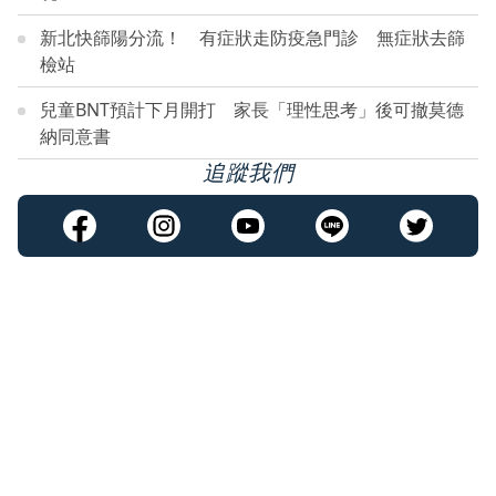
新北快篩陽分流！ 有症狀走防疫急門診 無症狀去篩
檢站
兒童BNT預計下月開打 家長「理性思考」後可撤莫德
納同意書
追蹤我們