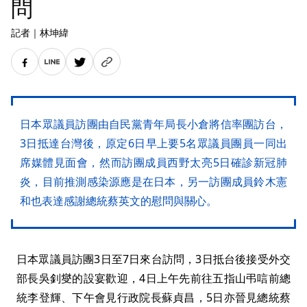
問
記者
｜
林坤緯
日本眾議員訪團由自民黨青年局長小倉將信率團訪台，
3日抵達台灣後，原定6日早上要5名眾議員團員一同出
席媒體見面會，然而訪團成員西野太亮5日確診新冠肺
炎，目前推測感染源應是在日本，另一訪團成員鈴木憲
和也表達感謝總統蔡英文的慰問與關心。
日本眾議員訪團3日至7日來台訪問，3日抵台後接受外交
部長吳釗燮的設宴歡迎，4日上午先前往五指山弔唁前總
統李登輝、下午會見行政院長蘇貞昌，5日亦晉見總統蔡