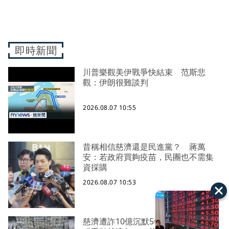
即時新聞
川普樂觀美伊戰爭快結束 范斯悲
觀：伊朗很難談判
2026.08.07 10:55
昔稱相信慈濟還是民進黨？ 蔣萬
安：若政府買夠疫苗，民團也不需集
資採購
2026.08.07 10:53
慈濟遭詐10億沉默5年 四叉貓看聲明