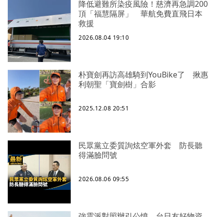
降低避難所染疫風險！慈濟再急調200
頂「福慧隔屏」 華航免費直飛日本
救援
2026.08.04 19:10
朴寶劍再訪高雄騎到YouBike了 揪惠
利朝聖「寶劍樹」合影
2025.12.08 20:51
民眾黨立委質詢炫空軍外套 防長聽
得滿臉問號
2026.08.06 09:55
強震派對照辦引公憤 台日友好物資