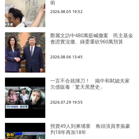
術
2026.08.05 19:52
鄭麗文訪中480萬藍喊撤案 民主基金
會證實沒撤、綠委重砍960萬預算
2026.08.06 13:45
一言不合就揮刀！ 揭中和弒媳夫家
欠債販毒「驚天黑歷史」
2026.07.29 19:55
拐賣49人到柬埔寨 角頭演員李振豪
判18年再加18年