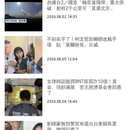
勿擾台2／國造「極音速飛彈」重大突
破 射程2千公里可「直通北京」
2026.08.02 18:35
不刻名字了！柯文哲卸腳鐐改戴手
環 貼「萊爾校長」示威
2026.08.05 12:04
女律師誆能買BNT疫苗詐10億！黃
金、現鈔滿屋 苦主慈濟基金會回應
了
2026.08.06 16:45
劉櫂豪無預警宣布退出台東縣長選
舉 陳瑩回應了