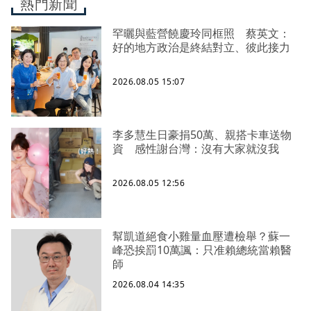
熱門新聞
罕曬與藍營饒慶玲同框照 蔡英文：
好的地方政治是終結對立、彼此接力
2026.08.05 15:07
李多慧生日豪捐50萬、親搭卡車送物
資 感性謝台灣：沒有大家就沒我
2026.08.05 12:56
幫凱道絕食小雞量血壓遭檢舉？蘇一
峰恐挨罰10萬諷：只准賴總統當賴醫
師
2026.08.04 14:35