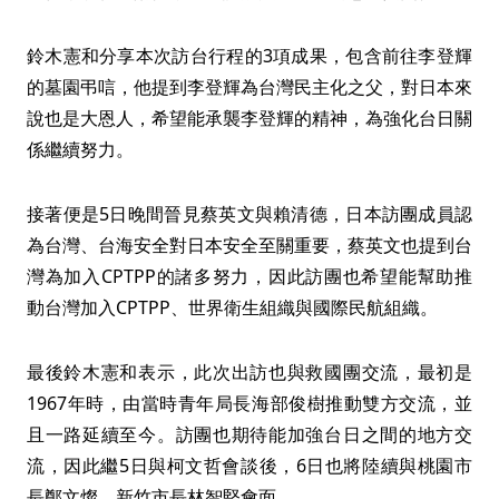
鈴木憲和分享本次訪台行程的3項成果，包含前往李登輝
的墓園弔唁，他提到李登輝為台灣民主化之父，對日本來
說也是大恩人，希望能承襲李登輝的精神，為強化台日關
係繼續努力。
接著便是5日晚間晉見蔡英文與賴清德，日本訪團成員認
為台灣、台海安全對日本安全至關重要，蔡英文也提到台
灣為加入CPTPP的諸多努力，因此訪團也希望能幫助推
動台灣加入CPTPP、世界衛生組織與國際民航組織。
最後鈴木憲和表示，此次出訪也與救國團交流，最初是
1967年時，由當時青年局長海部俊樹推動雙方交流，並
且一路延續至今。訪團也期待能加強台日之間的地方交
流，因此繼5日與柯文哲會談後，6日也將陸續與桃園市
長鄭文燦、新竹市長林智堅會面。