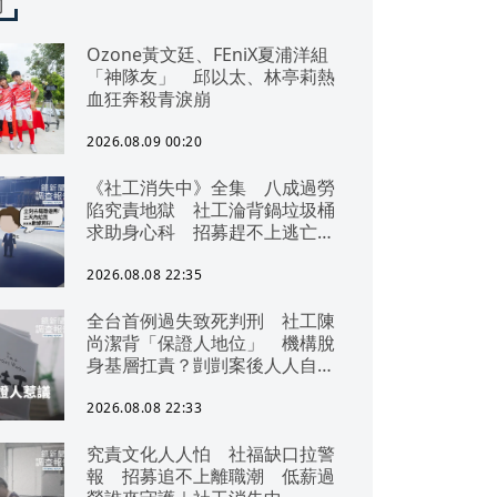
聞
Ozone黃文廷、FEniX夏浦洋組
「神隊友」 邱以太、林亭莉熱
血狂奔殺青淚崩
2026.08.09 00:20
《社工消失中》全集 八成過勞
陷究責地獄 社工淪背鍋垃圾桶
求助身心科 招募趕不上逃亡
潮 全台社工缺口警報 揭薪資
回捐黑幕 血汗錢遭剝削
2026.08.08 22:35
全台首例過失致死判刑 社工陳
尚潔背「保證人地位」 機構脫
身基層扛責？剴剴案後人人自危
｜社工消失中
2026.08.08 22:33
究責文化人人怕 社福缺口拉警
報 招募追不上離職潮 低薪過