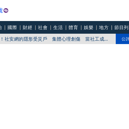
治
國際
財經
社會
生活
體育
娛樂
地方
節目列
！社安網的隱形受災戶 集體心理創傷 當社工成
無奈趨勢？耗竭殆盡下的社安網危機｜社工消失中
爸爸 許富凱哭到眼淚鼻涕直流
公
團悼念：照亮別人的燈塔