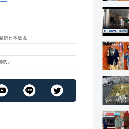
鬆綁日本邊境
德的」