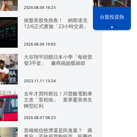
2026.08.06 16:25
漢光42演習
台股投資熱
操盤美股免熬夜！ 納斯達克
12/6正式實施「23小時交易」
2026.08.06 19:05
大谷翔平回饋日本小學「每校普
發3手套」 廠商揭超暖細節
2023.11.11 13:24
去年才買特斯拉！川普酸電動車
主患「里程病」 業界憂美喪失
轉型紅利
2026.08.07 08:23
昔稱相信慈濟還是民進黨？ 蔣
萬安：若政府買夠疫苗，民團也