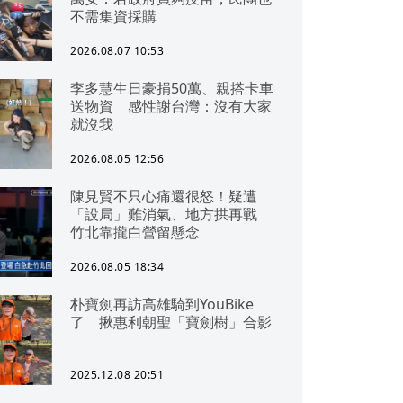
不需集資採購
2026.08.07 10:53
李多慧生日豪捐50萬、親搭卡車
送物資 感性謝台灣：沒有大家
就沒我
2026.08.05 12:56
陳見賢不只心痛還很怒！疑遭
「設局」難消氣、地方拱再戰
竹北靠攏白營留懸念
2026.08.05 18:34
朴寶劍再訪高雄騎到YouBike
了 揪惠利朝聖「寶劍樹」合影
2025.12.08 20:51