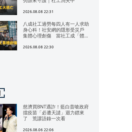
勞誰來守護｜社工消失中
2026.08.08 22:31
八成社工過勞每四人有一人求助
身心科！社安網的隱形受災戶
集體心理創傷 當社工成「體制
代罪羊」 防禦性社工不敢多做
無奈趨勢？耗竭殆盡下的社安網
2026.08.08 22:30
危機｜社工消失中
聞
慈濟買BNT遇詐！藍白昔嗆政府
擋疫苗「必遭天譴」迴力鏢來
了 荒謬語錄一次看
2026.08.06 22:06