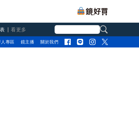
表
看更多
評人專區
鏡主播
關於我們