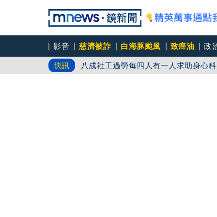
影音
慈濟被詐
白海豚颱風
致癌油
政
八成社工過勞每四人有一人求助身心科
快訊
「體制代罪羊」 防禦性社工不敢多做
父親節登小巨蛋開唱 想到離世三年的
永和豆漿創始人林炳生70歲病逝 集