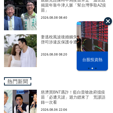
揭當年靠牛津人脈「幫台灣爭取AZ疫
苗」
2026.08.08 08:40
妻逃稅風波後婚姻失控 前EXILE黑木
啓司涉違反保護令遭逮
2026.08.08 08:20
漢光42演習
台股投資熱
熱門新聞
慈濟買BNT遇詐！藍白昔嗆政府擋疫
苗「必遭天譴」迴力鏢來了 荒謬語
錄一次看
2026.08.06 22:06