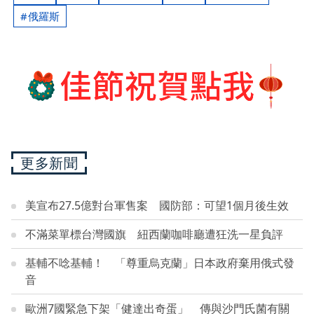
俄羅斯
更多新聞
美宣布27.5億對台軍售案 國防部：可望1個月後生效
不滿菜單標台灣國旗 紐西蘭咖啡廳遭狂洗一星負評
基輔不唸基輔！ 「尊重烏克蘭」日本政府棄用俄式發
音
歐洲7國緊急下架「健達出奇蛋」 傳與沙門氏菌有關