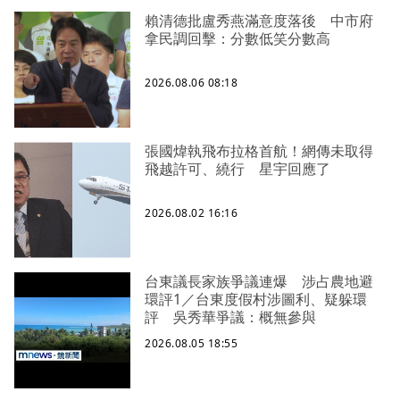
賴清德批盧秀燕滿意度落後 中市府
拿民調回擊：分數低笑分數高
2026.08.06 08:18
張國煒執飛布拉格首航！網傳未取得
飛越許可、繞行 星宇回應了
2026.08.02 16:16
台東議長家族爭議連爆 涉占農地避
環評1／台東度假村涉圖利、疑躲環
評 吳秀華爭議：概無參與
2026.08.05 18:55