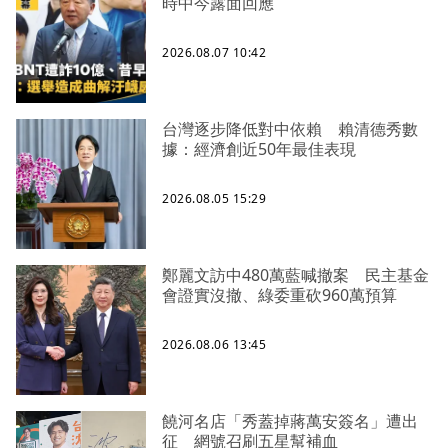
時中今露面回應
2026.08.07 10:42
台灣逐步降低對中依賴 賴清德秀數
據：經濟創近50年最佳表現
2026.08.05 15:29
鄭麗文訪中480萬藍喊撤案 民主基金
會證實沒撤、綠委重砍960萬預算
2026.08.06 13:45
饒河名店「秀蓋掉蔣萬安簽名」遭出
征 網號召刷五星幫補血