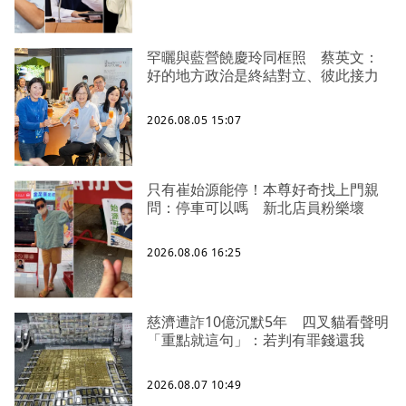
罕曬與藍營饒慶玲同框照 蔡英文：
好的地方政治是終結對立、彼此接力
2026.08.05 15:07
只有崔始源能停！本尊好奇找上門親
問：停車可以嗎 新北店員粉樂壞
2026.08.06 16:25
慈濟遭詐10億沉默5年 四叉貓看聲明
「重點就這句」：若判有罪錢還我
2026.08.07 10:49