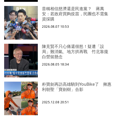
昔稱相信慈濟還是民進黨？ 蔣萬
安：若政府買夠疫苗，民團也不需集
資採購
2026.08.07 10:53
陳見賢不只心痛還很怒！疑遭「設
局」難消氣、地方拱再戰 竹北靠攏
白營留懸念
2026.08.05 18:34
朴寶劍再訪高雄騎到YouBike了 揪惠
利朝聖「寶劍樹」合影
2025.12.08 20:51