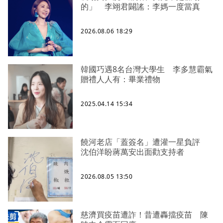
的」 李翊君闢謠：李媽一度當真
2026.08.06 18:29
韓國巧遇8名台灣大學生 李多慧霸氣
贈禮人人有：畢業禮物
2025.04.14 15:34
饒河老店「蓋簽名」遭灌一星負評
沈伯洋盼蔣萬安出面勸支持者
2026.08.05 13:50
慈濟買疫苗遭詐！昔遭轟擋疫苗 陳