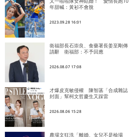
又一啦啦隊女神結婚！ 愛情長跑10
年甜喊：黃衫不會脫
2023.09.28 16:01
衛福部長石崇良、食藥署長姜至剛傳
請辭 衛福部：不予回應
2026.08.07 17:08
才爆皮克敏侵權 陳智菡「合成雜誌
封面」幫柯文哲慶生又踩雷
2026.08.06 15:28
農場文狂洗「離婚、女兒不是檢場