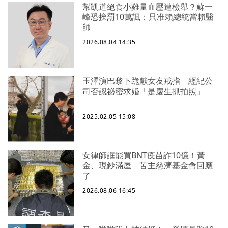
幫凱道絕食小雞量血壓遭檢舉？蘇一
峰恐挨罰10萬諷：只准賴總統當賴醫
師
2026.08.04 14:35
玉澤演巴黎下跪獻女友戒指 經紀公
司否認祕密求婚「是慶生抓拍照」
2025.02.05 15:08
女律師誆能買BNT疫苗詐10億！黃
金、現鈔滿屋 苦主慈濟基金會回應
了
2026.08.06 16:45