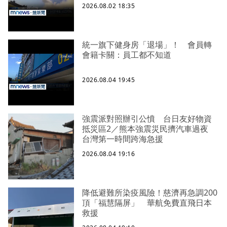
2026.08.02 18:35
統一旗下健身房「退場」！ 會員轉
會籍卡關：員工都不知道
2026.08.04 19:45
強震派對照辦引公憤 台日友好物資
抵災區2／熊本強震災民擠汽車過夜
台灣第一時間跨海急援
2026.08.04 19:16
降低避難所染疫風險！慈濟再急調200
頂「福慧隔屏」 華航免費直飛日本
救援