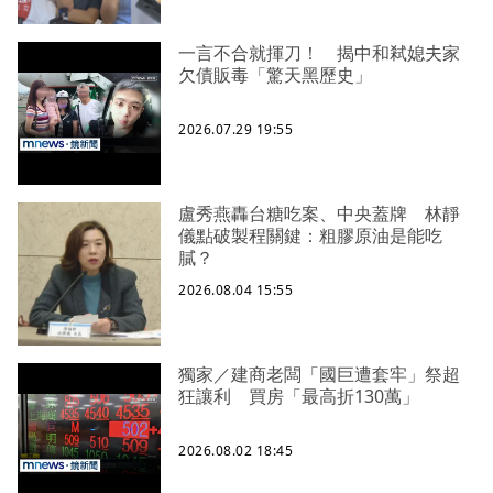
一言不合就揮刀！ 揭中和弒媳夫家
欠債販毒「驚天黑歷史」
2026.07.29 19:55
盧秀燕轟台糖吃案、中央蓋牌 林靜
儀點破製程關鍵：粗膠原油是能吃
膩？
2026.08.04 15:55
獨家／建商老闆「國巨遭套牢」祭超
狂讓利 買房「最高折130萬」
2026.08.02 18:45