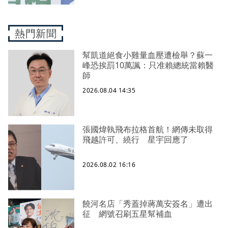
熱門新聞
幫凱道絕食小雞量血壓遭檢舉？蘇一
峰恐挨罰10萬諷：只准賴總統當賴醫
師
2026.08.04 14:35
張國煒執飛布拉格首航！網傳未取得
飛越許可、繞行 星宇回應了
2026.08.02 16:16
饒河名店「秀蓋掉蔣萬安簽名」遭出
征 網號召刷五星幫補血