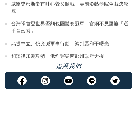
威爾史密斯妻首吐心聲又掀戰 美國影藝學院今裁決懲
處
台灣隊首登世界盃麵包團體賽冠軍 官網不見國旗「選
手自己秀」
烏提中立、俄允減軍事行動 談判露和平曙光
和談後加劇攻勢 俄炸穿烏南部州政府大樓
追蹤我們