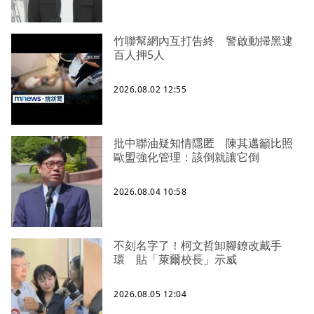
竹聯幫網內互打告終 警啟動掃黑逮
百人押5人
2026.08.02 12:55
批中聯油疑知情隱匿 陳其邁籲比照
歐盟強化管理：該倒就讓它倒
2026.08.04 10:58
不刻名字了！柯文哲卸腳鐐改戴手
環 貼「萊爾校長」示威
2026.08.05 12:04