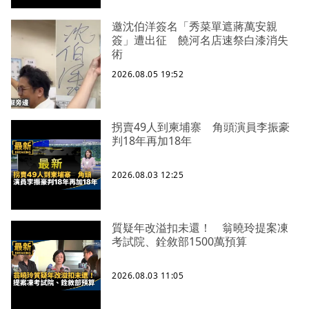
邀沈伯洋簽名「秀菜單遮蔣萬安親
簽」遭出征 饒河名店速祭白漆消失
術
2026.08.05 19:52
拐賣49人到柬埔寨 角頭演員李振豪
判18年再加18年
2026.08.03 12:25
質疑年改溢扣未還！ 翁曉玲提案凍
考試院、銓敘部1500萬預算
2026.08.03 11:05