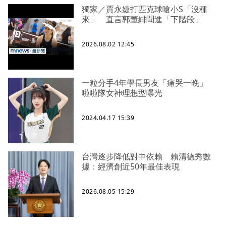
獨家／賈永婕打匹克球嗆小S「沒種
來」 直言郭董緋聞進「下階段」
2026.08.02 12:45
一粒分手4年學長男友「痛哭一晚」
啦啦隊女神理想型曝光
2024.04.17 15:39
台灣逐步降低對中依賴 賴清德秀數
據：經濟創近50年最佳表現
2026.08.05 15:29