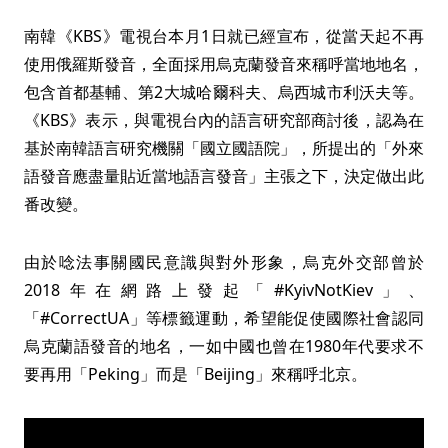
南韓《KBS》電視台本月1日就已經宣布，從當天起不再
使用俄羅斯發音，全面採用烏克蘭發音來稱呼當地地名，
包含首都基輔、第2大城哈爾科夫、烏西城市利沃夫等。
《KBS》表示，與電視台內的語言研究部商討後，認為在
基於南韓語言研究機關「國立國語院」，所提出的「外來
語發音應盡量貼近當地語言發音」主張之下，決定做出此
番改變。
由於唸法事關國民意識與對外形象，烏克外交部曾於
2018年在網路上發起「#KyivNotKiev」、
「#CorrectUA」等標籤運動，希望能促使國際社會認同
烏克蘭語發音的地名，一如中國也曾在1980年代要求不
要再用「Peking」而是「Beijing」來稱呼北京。