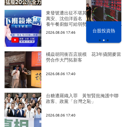
東發號遭出征不堪其擾白漆 覆蓋蔣
萬安、沈伯洋簽名 北市教育局稱營
養午餐廚餘可給弱勢惹議 才爆皮克
以色列 穹頂
敏侵權 陳智菡幫柯文哲慶生又踩雷！
台股投資熱
2026.08.06 17:46
之下
生日改戴電子手環 曝柯文哲想法：
羞辱更強！
橘焱胡同衝百店規模 花3年撬開麥當
勞合作大門拓新客
2026.08.06 17:40
台糖遭羅織入罪 黃智賢批掩護中聯
政客、政黨「台灣之恥」
2026.08.06 17:40