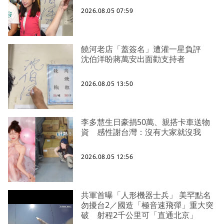
2026.08.05 07:59
饒河老店「蓋簽名」遭灌一星負評
沈伯洋盼蔣萬安出面勸支持者
2026.08.05 13:50
李多慧生日豪捐50萬、親搭卡車送物
資 感性謝台灣：沒有大家就沒我
2026.08.05 12:56
共軍首曝「人形機器士兵」 美罕點名
勿擾台2／國造「極音速飛彈」重大突
破 射程2千公里可「直通北京」