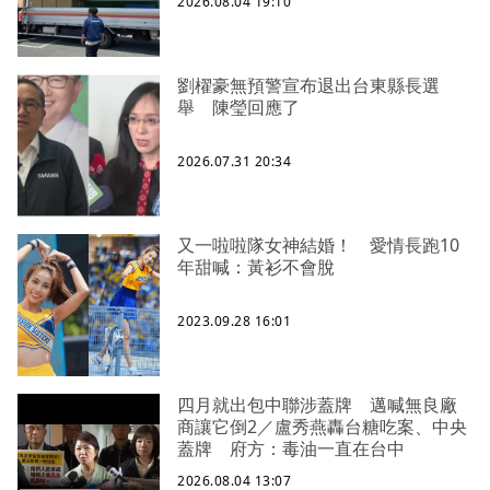
2026.08.04 19:10
劉櫂豪無預警宣布退出台東縣長選
舉 陳瑩回應了
2026.07.31 20:34
又一啦啦隊女神結婚！ 愛情長跑10
年甜喊：黃衫不會脫
2023.09.28 16:01
四月就出包中聯涉蓋牌 邁喊無良廠
商讓它倒2／盧秀燕轟台糖吃案、中央
蓋牌 府方：毒油一直在台中
2026.08.04 13:07