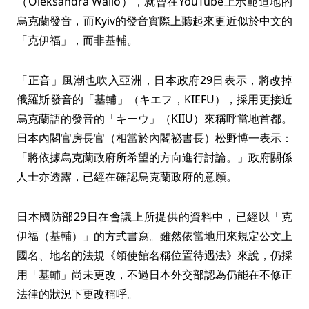
（Oleksandra Wallo），就曾在YouTube上示範道地的
烏克蘭發音，而Kyiv的發音實際上聽起來更近似於中文的
「克伊福」，而非基輔。
「正音」風潮也吹入亞洲，日本政府29日表示，將改掉
俄羅斯發音的「基輔」（キエフ，KIEFU），採用更接近
烏克蘭語的發音的「キーウ」（KIIU）來稱呼當地首都。
日本內閣官房長官（相當於內閣祕書長）松野博一表示：
「將依據烏克蘭政府所希望的方向進行討論。」政府關係
人士亦透露，已經在確認烏克蘭政府的意願。
日本國防部29日在會議上所提供的資料中，已經以「克
伊福（基輔）」的方式書寫。雖然依當地用來規定公文上
國名、地名的法規《領使館名稱位置待遇法》來說，仍採
用「基輔」尚未更改，不過日本外交部認為仍能在不修正
法律的狀況下更改稱呼。