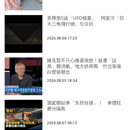
美釋第5波「UFO檔案」 阿富汗「巨
大三角飛行物」引注目
2026.08.08 17:25
陳見賢不只心痛還很怒！疑遭「設
局」難消氣、地方拱再戰 竹北靠攏
白營留懸念
2026.08.05 18:34
酒駕聯結車「失控自撞」！ 車體狂
磨分隔島
2026.08.07 09:15