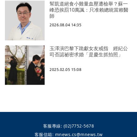
幫凱道絕食小雞量血壓遭檢舉？蘇一
峰恐挨罰10萬諷：只准賴總統當賴醫
師
2026.08.04 14:35
玉澤演巴黎下跪獻女友戒指 經紀公
司否認祕密求婚「是慶生抓拍照」
2025.02.05 15:08
客服專線:
(02)7752-5678
客服信箱:
mnews.cs@mnews.tw