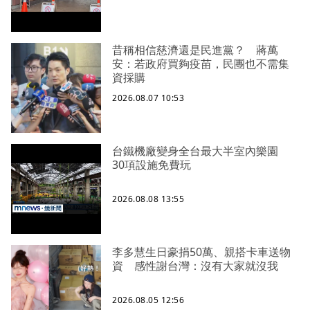
昔稱相信慈濟還是民進黨？ 蔣萬
安：若政府買夠疫苗，民團也不需集
資採購
2026.08.07 10:53
台鐵機廠變身全台最大半室內樂園
30項設施免費玩
2026.08.08 13:55
李多慧生日豪捐50萬、親搭卡車送物
資 感性謝台灣：沒有大家就沒我
2026.08.05 12:56