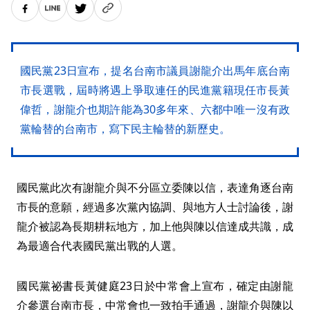
國民黨23日宣布，提名台南市議員謝龍介出馬年底台南
市長選戰，屆時將遇上爭取連任的民進黨籍現任市長黃
偉哲，謝龍介也期許能為30多年來、六都中唯一沒有政
黨輪替的台南市，寫下民主輪替的新歷史。
國民黨此次有謝龍介與不分區立委陳以信，表達角逐台南
市長的意願，經過多次黨內協調、與地方人士討論後，謝
龍介被認為長期耕耘地方，加上他與陳以信達成共識，成
為最適合代表國民黨出戰的人選。
國民黨祕書長黃健庭23日於中常會上宣布，確定由謝龍
介參選台南市長，中常會也一致拍手通過，謝龍介與陳以