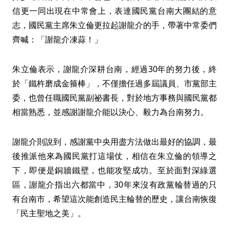
信更一同出現在中常會上，表達國民黨台南大團結的意
志，國民黨主席朱立倫更拉起謝龍介的手，帶著中常委們
齊喊：「謝龍介凍蒜！」
朱立倫表示，謝龍介深耕台南，經過30年的努力後，終
於「鐵杵磨成金箍棒」，不僅擔任過多屆議員、市黨部主
委，也曾任職國民黨副祕書長，對於地方事務與國民黨都
相當熟悉，並感謝謝龍介能以決心、毅力為台南努力。
謝龍介則說到，感謝黨中央用盡方法做出最好的協調，最
後推派他來為國民黨打這場仗，相信在朱立倫的領導之
下，即便是銅牆鐵壁，也能攻堅成功。至於面對深綠選
區，謝龍介指出六都當中，30年來沒有政黨輪替過的只
有台南市，希望這次能創造民主輪替的歷史，讓台南恢復
「民主聖地之美」。