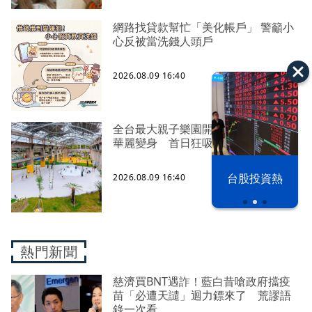
網路找貸款幫忙「美化帳戶」 警籲小
心反被當洗錢人頭戶
2026.08.09 16:40
全台最大親子樂園開幕！高雄舊機廠
華麗變身 首日狂吸3萬人
漢光42演習
台股投資熱
2026.08.09 16:40
熱門新聞
慈濟買BNT遇詐！藍白昔嗆政府擋疫
苗「必遭天譴」迴力鏢來了 荒謬語
錄一次看