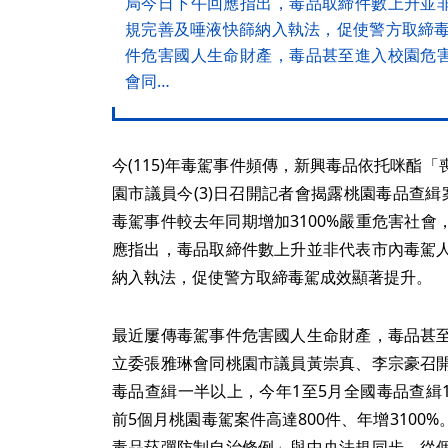
局今日下午回應指出，毒品取締件數上升並
規完善及唾液快篩納入執法，促使警方取締毒
件危害國人生命財產，毒品甚至進入校園危
會同…
今(115)年毒駕事件頻傳，新興毒品依托咪酯
園市議員今(3)日召開記者會揭露桃園毒品查
毒駕事件較去年同期增加3100%嚴重危害社
應指出，毒品取締件數上升並非代表市內毒駕
納入執法，促使警方取締毒駕成效顯著提升。
最近屢傳毒駕事件危害國人生命財產，毒品甚
立委張雅琳會同桃園市議員黃崇真、李宗豪召
毒品查緝一半以上，今年1至5月全國毒品查緝12
前5個月桃園毒駕案件高達800件、年增310
毒品菸彈防制自治條例」與中央法規同步，從