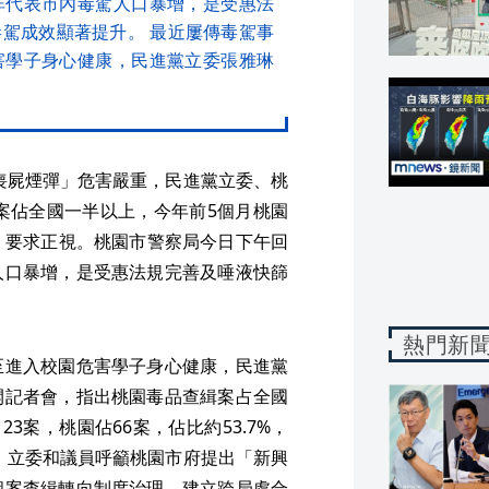
非代表市內毒駕人口暴增，是受惠法
駕成效顯著提升。 最近屢傳毒駕事
害學子身心健康，民進黨立委張雅琳
「喪屍煙彈」危害嚴重，民進黨立委、桃
緝案佔全國一半以上，今年前5個月桃園
會，要求正視。桃園市警察局今日下午回
人口暴增，是受惠法規完善及唾液快篩
熱門新
至進入校園危害學子身心健康，民進黨
開記者會，指出桃園毒品查緝案占全國
3案，桃園佔66案，佔比約53.7%，
0%。立委和議員呼籲桃園市府提出「新興
個案查緝轉向制度治理，建立跨局處合