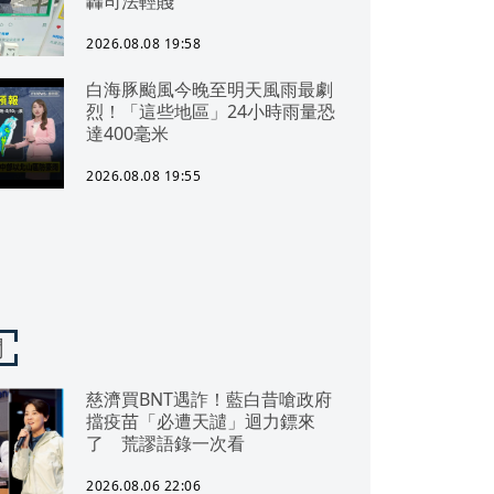
轟司法輕賤
2026.08.08 19:58
白海豚颱風今晚至明天風雨最劇
烈！「這些地區」24小時雨量恐
達400毫米
2026.08.08 19:55
聞
慈濟買BNT遇詐！藍白昔嗆政府
擋疫苗「必遭天譴」迴力鏢來
了 荒謬語錄一次看
2026.08.06 22:06