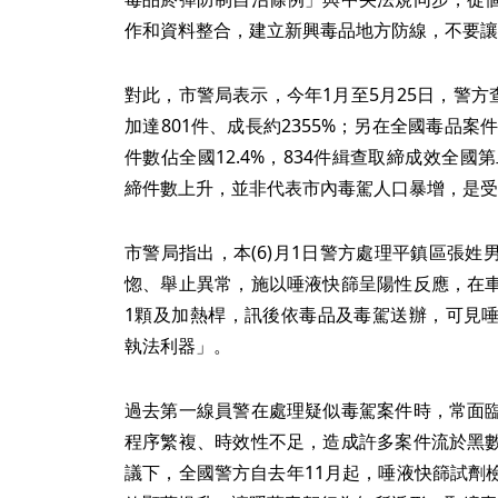
作和資料整合，建立新興毒品地方防線，不要讓
對此，市警局表示，今年1月至5月25日，警方
加達801件、成長約2355%；另在全國毒品案
件數佔全國12.4%，834件緝查取締成效全國
締件數上升，並非代表市內毒駕人口暴增，是受
市警局指出，本(6)月1日警方處理平鎮區張
惚、舉止異常，施以唾液快篩呈陽性反應，在
1顆及加熱桿，訊後依毒品及毒駕送辦，可見
執法利器」。
過去第一線員警在處理疑似毒駕案件時，常面
程序繁複、時效性不足，造成許多案件流於黑
議下，全國警方自去年11月起，唾液快篩試劑