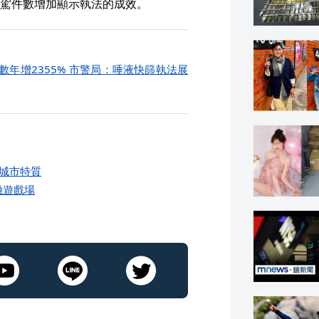
駕件數增加顯示執法的成效。
數年增2355% 市警局：唾液快篩執法展
城市特質
融遊戲場