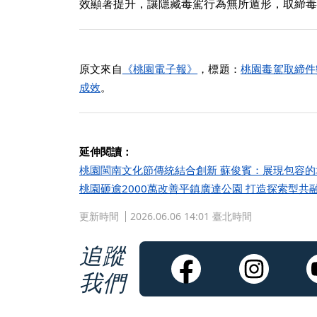
效顯著提升，讓隱藏毒駕行為無所遁形，取締毒
原文來自
《桃園電子報》
，標題：
桃園毒駕取締件
成效
。
延伸閱讀：
桃園閩南文化節傳統結合創新 蘇俊賓：展現包容的
桃園砸逾2000萬改善平鎮廣達公園 打造探索型共
更新時間
2026.06.06 14:01 臺北時間
追蹤
我們