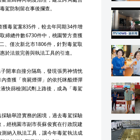
毒駕防制留在事後攔查。
查獲毒駕案835件，較去年同期34件增
件取締總件數6730件中，桃園警方查獲
第二、僅次新北市1806件，針對毒駕取
惠於法規完善與執法工具的引進。
姓男子開車自撞分隔島，發現張男神情恍
車內查獲「喪屍煙彈」的依托咪酯煙彈
唾液快篩檢測試劑上路後，成為「毒駕
臨採驗舉證實務的困境，過去毒駕採驗
數，經桃園市副市長蘇俊賓在行政院建
檢測納入執法工具，讓今年毒駕執法成