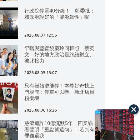
行政院停電40分鐘！ 藍委批：
賴政府說好的「能源韌性」呢
2026.08.07 12:55
罕曬與藍營饒慶玲同框照 蔡英
文：好的地方政治是終結對立、
彼此接力
2026.08.05 15:07
只有崔始源能停！本尊好奇找上
門親問：停車可以嗎 新北店員
粉樂壞
2026.08.06 16:25
慈濟遭詐10億沉默5年 四叉貓
看聲明「重點就這句」：若判有
罪錢還我