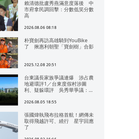
賴清德批盧秀燕滿意度落後 中
市府拿民調回擊：分數低笑分數
高
2026.08.06 08:18
朴寶劍再訪高雄騎到YouBike
了 揪惠利朝聖「寶劍樹」合影
2025.12.08 20:51
台東議長家族爭議連爆 涉占農
地避環評1／台東度假村涉圖
利、疑躲環評 吳秀華爭議：概
無參與
2026.08.05 18:55
張國煒執飛布拉格首航！網傳未
取得飛越許可、繞行 星宇回應
了