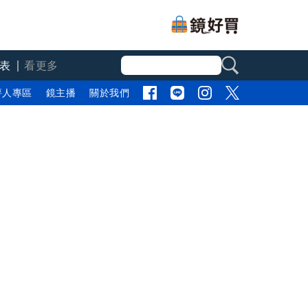
表
看更多
評人專區
鏡主播
關於我們