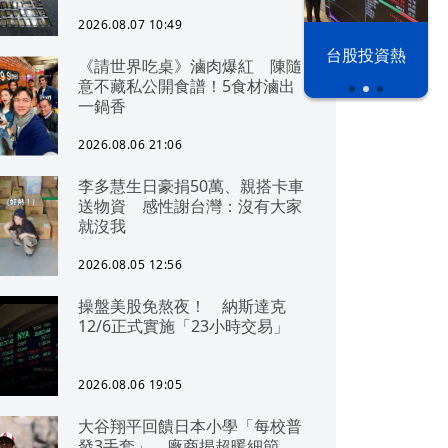
2026.08.07 10:49
漢光42演習
台股投資熱
《請世界吃桌》滷肉爆紅 陳隨
意不藏私公開食譜！5食材滷出
一鍋香
2026.08.06 21:06
李多慧生日豪捐50萬、親搭卡車
送物資 感性謝台灣：沒有大家
就沒我
2026.08.05 12:56
操盤美股免熬夜！ 納斯達克
12/6正式實施「23小時交易」
2026.08.06 19:05
大谷翔平回饋日本小學「每校普
發3手套」 廠商揭超暖細節