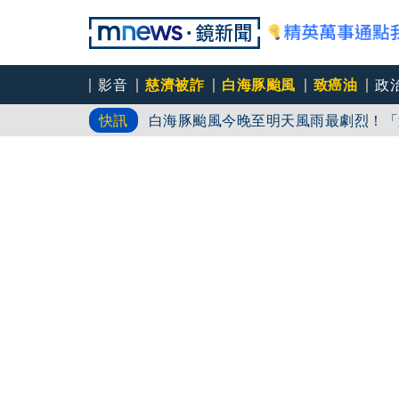
影音
慈濟被詐
白海豚颱風
致癌油
政
白海豚颱風今晚至明天風雨最劇烈！「這
快訊
雙北週末拚選戰 藍綠白再槓採購疫苗
「擋疫苗」
川普前律師掌司法部 布蘭希50比49