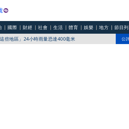
治
國際
財經
社會
生活
體育
娛樂
地方
節目列
些地區」24小時雨量恐達400毫米
3／慈濟遭詐騙「綠要求道歉」 蔣萬安、柯文哲批
公
驚險過關