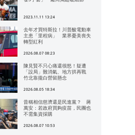
2023.11.11 13:24
去年才買特斯拉！川普酸電動車
主患「里程病」 業界憂美喪失
轉型紅利
2026.08.07 08:23
陳見賢不只心痛還很怒！疑遭
「設局」難消氣、地方拱再戰
竹北靠攏白營留懸念
2026.08.05 18:34
昔稱相信慈濟還是民進黨？ 蔣
萬安：若政府買夠疫苗，民團也
不需集資採購
2026.08.07 10:53