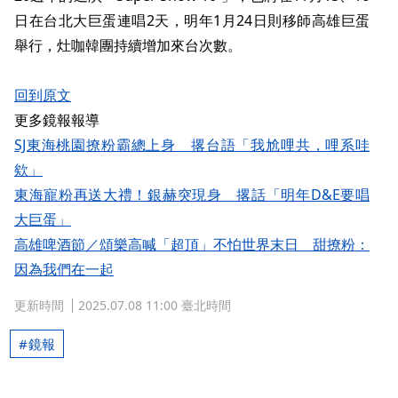
日在台北大巨蛋連唱2天，明年1月24日則移師高雄巨蛋
舉行，灶咖韓團持續增加來台次數。
回到原文
更多鏡報報導
SJ東海桃園撩粉霸總上身 撂台語「我尬哩共，哩系哇
欸」
東海寵粉再送大禮！銀赫突現身 撂話「明年D&E要唱
大巨蛋」
高雄啤酒節／頌樂高喊「超頂」不怕世界末日 甜撩粉：
因為我們在一起
更新時間
2025.07.08 11:00 臺北時間
鏡報