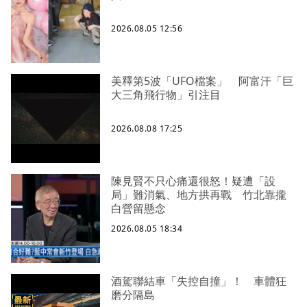
2026.08.05 12:56
美釋第5波「UFO檔案」 阿富汗「巨
大三角飛行物」引注目
2026.08.08 17:25
陳見賢不只心痛還很怒！疑遭「設
局」難消氣、地方拱再戰 竹北靠攏
白營留懸念
2026.08.05 18:34
酒駕聯結車「失控自撞」！ 車體狂
磨分隔島