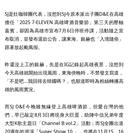
SJ是灶咖韓團代表，沒想到SJ今原本派出子團D&E在高雄
擔任「2025 7-ELEVEN 高雄啤酒音樂節」第三天的壓軸
嘉賓，卻因為高雄市宣布7月6日停班停課，活動隨之宣
布取消，並發布退款公告，讓東海、銀赫也「入境隨俗」
跟著放起颱風假。
昨還沒上工的銀赫，先是在IG記錄起高雄夜景，沒想到
今天高雄就開始出現風雨，東海傍晚時，不禁發文寫道，
「不是吧…我回得去韓國嗎？」也順道即時為粉絲轉播高
雄的風雨實況。
而SJ D&E今晚雖無緣登上高雄啤酒節，但愛台灣的他
們，早已敲定8月3日將現身大巨蛋，助陣中信兄弟年度
大型K歌主題日「Channel B vol.2」活動；而SJ全團出道
20週年的巡演「Super Show 10 」，也將在11月15、16