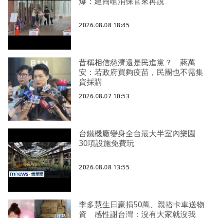
爆：建商嗆消保官來再說
2026.08.08 18:45
昔稱相信慈濟還是民進黨？ 蔣萬
安：若政府買夠疫苗，民團也不需集
資採購
2026.08.07 10:53
台鐵機廠變身全台最大半室內樂園
30項設施免費玩
2026.08.08 13:55
李多慧生日豪捐50萬、親搭卡車送物
資 感性謝台灣：沒有大家就沒我