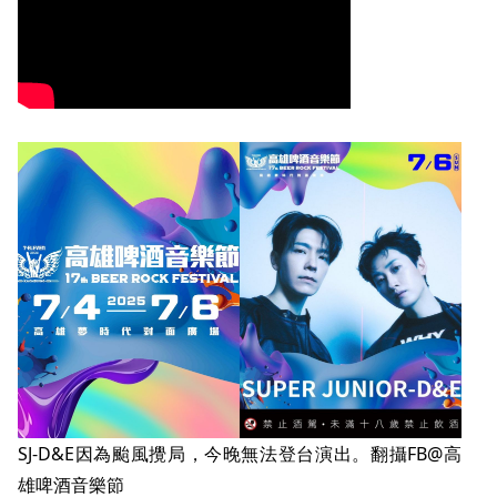
SJ-D&E因為颱風攪局，今晚無法登台演出。翻攝FB@高
雄啤酒音樂節