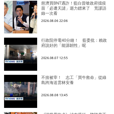
慈濟買BNT遇詐！藍白昔嗆政府擋疫
苗「必遭天譴」迴力鏢來了 荒謬語
錄一次看
2026.08.06 22:06
行政院停電40分鐘！ 藍委批：賴政
府說好的「能源韌性」呢
2026.08.07 12:55
不捨被宰！ 志工「買牛救命」從綠
島跨海送雲林安養
2026.08.08 13:45