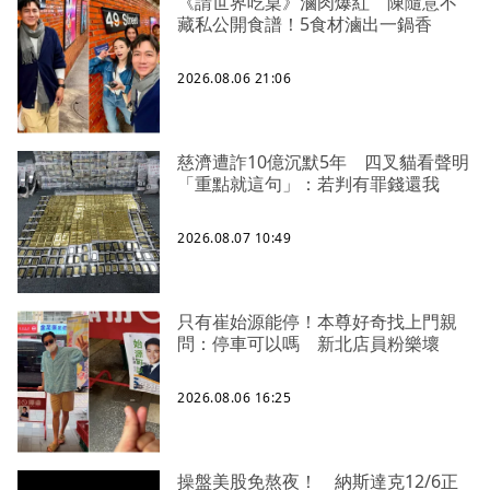
《請世界吃桌》滷肉爆紅 陳隨意不
藏私公開食譜！5食材滷出一鍋香
2026.08.06 21:06
慈濟遭詐10億沉默5年 四叉貓看聲明
「重點就這句」：若判有罪錢還我
2026.08.07 10:49
只有崔始源能停！本尊好奇找上門親
問：停車可以嗎 新北店員粉樂壞
2026.08.06 16:25
操盤美股免熬夜！ 納斯達克12/6正