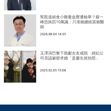
幫凱道絕食小雞量血壓遭檢舉？蘇一
峰恐挨罰10萬諷：只准賴總統當賴醫
師
2026.08.04 14:35
玉澤演巴黎下跪獻女友戒指 經紀公
司否認祕密求婚「是慶生抓拍照」
2025.02.05 15:08