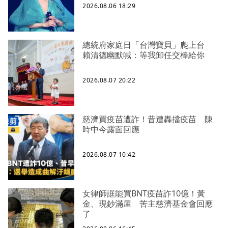
2026.08.06 18:29
總統府家庭日「台灣寶貝」爬上台
賴清德幽默喊：等我卸任交棒給你
2026.08.07 20:22
慈濟買疫苗遭詐！昔遭轟擋疫苗 陳
時中今露面回應
2026.08.07 10:42
女律師誆能買BNT疫苗詐10億！黃
金、現鈔滿屋 苦主慈濟基金會回應
了