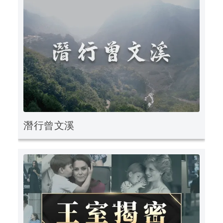
潛行曾文溪