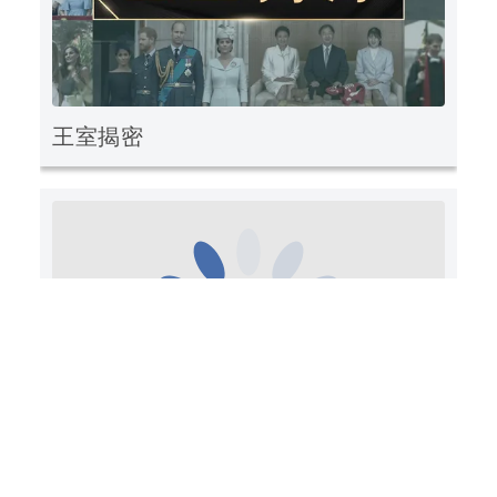
王室揭密
空救職人-透視重型黑鷹