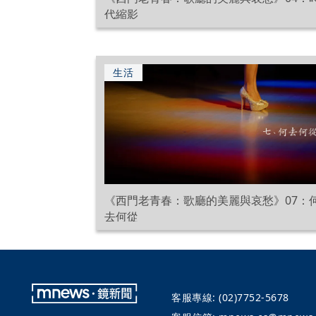
代縮影
生活
《西門老青春：歌廳的美麗與哀愁》07：
去何從
客服專線:
(02)7752-5678