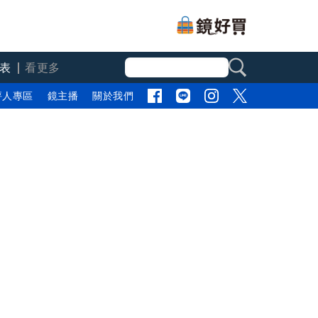
表
看更多
評人專區
鏡主播
關於我們