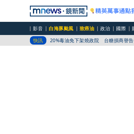
蘇丹紅辣粉業者辯「吃了沒差」 雲林
影音
白海豚颱風
致癌油
政治
國際
20%毒油免下架燒政院 台糖損商譽告
快訊
福懋求償
名店遭出征「白漆蓋蔣沈簽名」 蔣萬