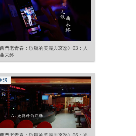
西門老青春：歌廳的美麗與哀愁》03：人
曲未終
生活
西門老青春：歌廳的美麗與哀愁》06：光