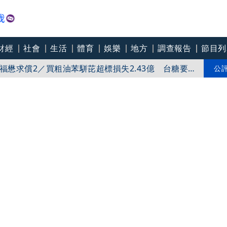
地院判6個月不可緩刑
財經
社會
生活
體育
娛樂
地方
調查報告
節目列
福懋求償2／買粗油苯駢芘超標損失2.43億 台糖要告
安首回應：麵線油飯都喜歡
公