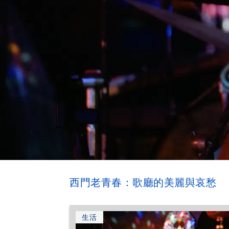
西門老青春：歌廳的美麗與哀愁
生活