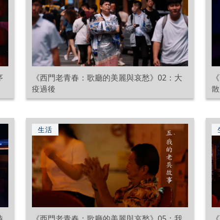
序
《西門老青春：歌廳的美麗與哀愁》02：大
《
疫過後
散
生活
時
《西門老青春：歌廳的美麗與哀愁》05：我
《