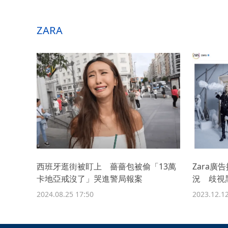
ZARA
西班牙逛街被盯上 薔薔包被偷「13萬
Zara
卡地亞戒沒了」哭進警局報案
況 歧視
2024.08.25 17:50
2023.12.12