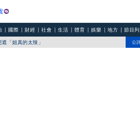
治
國際
財經
社會
生活
體育
娛樂
地方
節目列
曲逾1年！首還原心境 至今仍會傳訊給他！淚曝備
狀態驚艷四方 性感不想遮「姐真的太辣」
公
成皮包骨 被嚴刑虐待仍堅持護愛