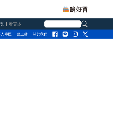
表
看更多
評人專區
鏡主播
關於我們