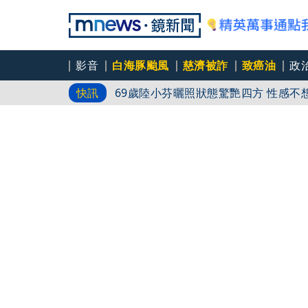
影音
白海豚颱風
慈濟被詐
致癌油
政
「怕哪天消失了」蕭敬騰拒聽方大同神
快訊
份所有語音
69歲陸小芬曬照
禾浩辰狂甩肉減重瘦