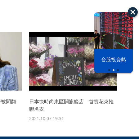
以色列 穹頂
台股投資熱
之下
外套被問翻
日本快時尚東區開旗艦店 首賣花束推
聯名衣
2021.10.07 19:31