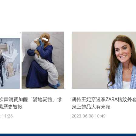
廣告挨轟消費加薩「滿地屍體」慘
凱特王妃穿過季ZARA格紋
黑歷史被掀
身上飾品大有來頭
 11:26
2023.06.08 10:49