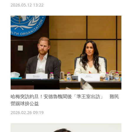
2026.05.12 13:22
哈梅突訪約旦！安德魯醜聞後「準王室出訪」 難民
營踢球拚公益
2026.02.26 09:19