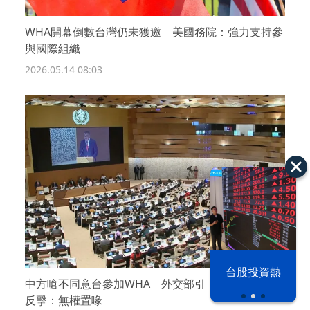
WHA開幕倒數台灣仍未獲邀 美國務院：強力支持參
與國際組織
2026.05.14 08:03
漢光42演習
台股投資熱
中方嗆不同意台參加WHA 外交部引《舊金山和約》
反擊：無權置喙