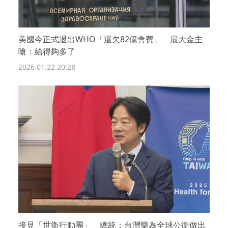
美國今正式退出WHO「還欠82億會費」 最大金主
嗆：給得夠多了
2026.01.22 20:28
接見「世衛行動團」 總統：台灣樂為全球公衛做出