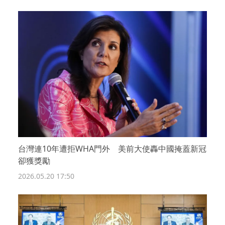
台灣連10年遭拒WHA門外 美前大使轟中國掩蓋新冠
卻獲獎勵
2026.05.20 17:50