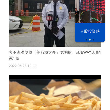
以色列 穹頂
台股投資熱
之下
客不滿潛艇堡「美乃滋太多」竟開槍 SUBWAY店員1
死1傷
2022.06.28 12:44