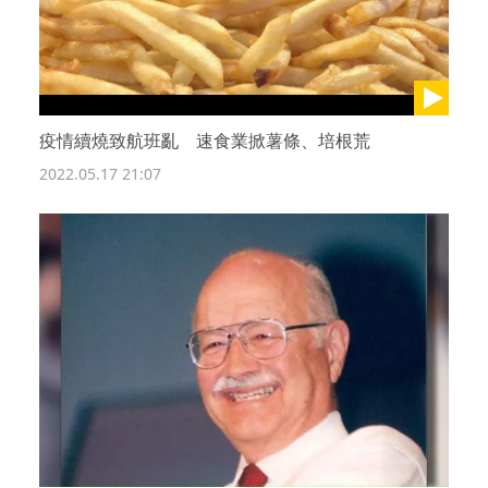
疫情續燒致航班亂 速食業掀薯條、培根荒
2022.05.17 21:07