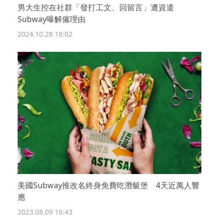
男大生控在社群「發打工文、回留言」遭資遣
Subway曝解僱理由
2024.10.28 18:02
美國Subway推改名終身免費吃潛艇堡 4天近萬人響
應
2023.08.09 16:43