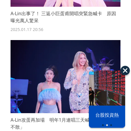
A-Lin出事了！ 三返小巨蛋甫開唱突緊急喊卡 原因
曝光萬人驚呆
2025.01.17 20:56
以色列 穹頂
台股投資熱
之下
A-Lin攻蛋再加場 明年1月連唱三天喊話歌迷「不見
不散」