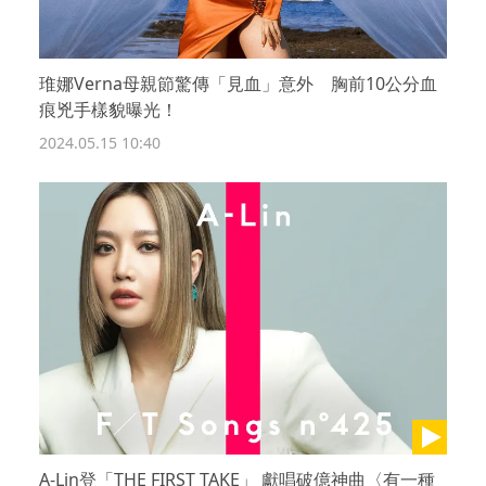
琟娜Verna母親節驚傳「見血」意外 胸前10公分血
痕兇手樣貌曝光！
2024.05.15 10:40
A-Lin登「THE FIRST TAKE」 獻唱破億神曲〈有一種