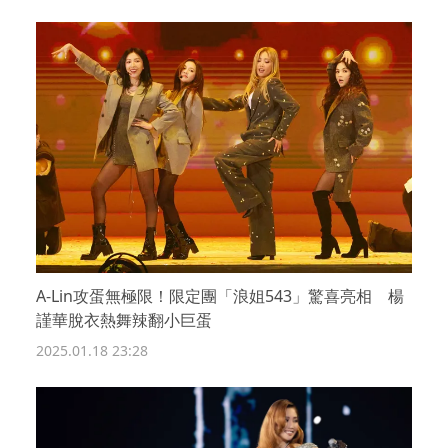
A-Lin攻蛋無極限！限定團「浪姐543」驚喜亮相 楊
謹華脫衣熱舞辣翻小巨蛋
2025.01.18 23:28