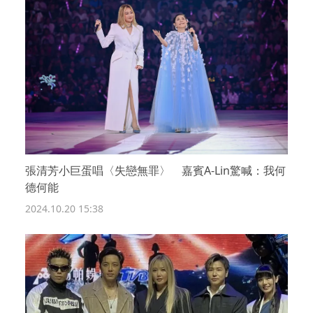
張清芳小巨蛋唱〈失戀無罪〉 嘉賓A-Lin驚喊：我何
德何能
2024.10.20 15:38