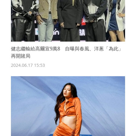
健志繼輸給高爾宣9萬8 自曝與春風、洋蔥「為此」
再開賭局
2024.06.17 15:53