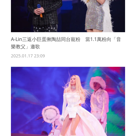
A-Lin三返小巨蛋揪陶喆同台寵粉 當1.1萬粉向「音
樂教父」邀歌
2025.01.17 23:09