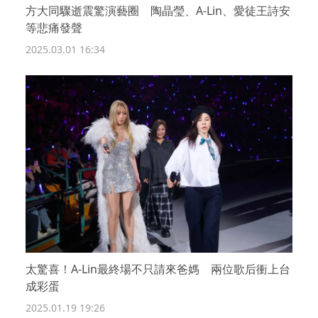
方大同驟逝震驚演藝圈 陶晶瑩、A-Lin、愛徒王詩安
等悲痛發聲
2025.03.01 16:34
太驚喜！A-Lin最終場不只請來爸媽 兩位歌后衝上台
成彩蛋
2025.01.19 19:26