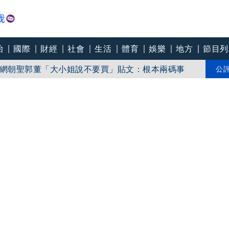
治
國際
財經
社會
生活
體育
娛樂
地方
節目列
個月糖化血色素降到6.5
 網朝聖郭董「大小姐說不要買」貼文：根本兩碼事
公
助旺