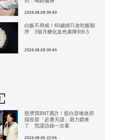
則：喝錯傷身
2026.08.08 09:40
白飯不用戒！60歲婦只改吃飯順
序 3個月糖化血色素降到6.5
2026.08.08 09:40
聞
慈濟買BNT遇詐！藍白昔嗆政府
擋疫苗「必遭天譴」迴力鏢來
了 荒謬語錄一次看
2026.08.06 22:06