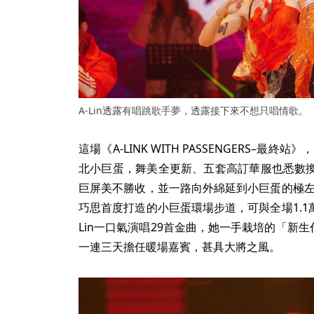
A-Lin透露有唱跳歌手夢，透露接下來不想只唱情歌
這場《A-LINK WITH PASSENGERS–最終
北小巨蛋，舞美全更新、五套高訂華服也悉數
巨屏美不勝收，並一路向外綿延到小巨蛋的極左極
巧思首度打造的小巨蛋環場步道，可與全場1.1
Lin一口氣演唱29首金曲，她一手栽培的「新生
一連三天擔任暖場嘉賓，甚具大將之風。