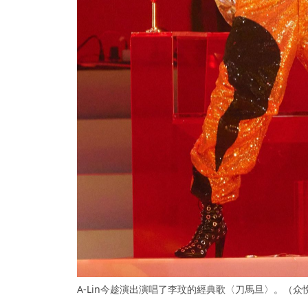
A-Lin今趁演出演唱了李玟的經典歌〈刀馬旦〉。（众