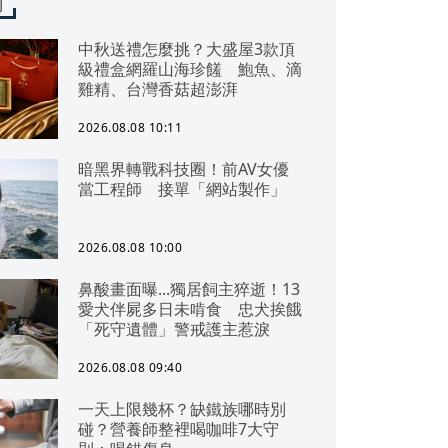
聞
中秋送禮怎麼挑？大盛屋3款頂
級禮盒網羅山海珍饈 鮑魚、滴
雞精、台灣香菇超澎湃
2026.08.08 10:11
暗黑界轉戰科技圈！前AV女優
當工程師 接單「網站製作」
2026.08.08 10:00
鼻酸畫面曝...獨居飼主猝逝！13
愛犬伴屍多日未啃食 忠犬挨餓
「死守遺體」警戒護主惹淚
2026.08.08 09:40
一天上限幾杯？缺鐵族哪時別
碰？營養師整裡喝咖啡7大守