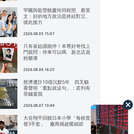
罕曬與藍營饒慶玲同框照 蔡英
文：好的地方政治是終結對立、
彼此接力
2026.08.05 15:07
只有崔始源能停！本尊好奇找上
門親問：停車可以嗎 新北店員
粉樂壞
2026.08.06 16:25
慈濟遭詐10億沉默5年 四叉貓
看聲明「重點就這句」：若判有
罪錢還我
2026.08.07 10:49
大谷翔平回饋日本小學「每校普
發3手套」 廠商揭超暖細節