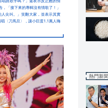
以當唱跳歌手嗎？」還表示反正她的情
預告，「接下來的專輯沒有情歌了！」
的人尖叫。」笑翻大家，並表示其實
演唱〈刀馬旦〉，讓小巨蛋1.1萬人嗨
熱門新