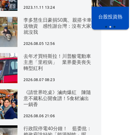
2023.11.11 13:24
漢光42演習
台股投資熱
李多慧生日豪捐50萬、親搭卡車
送物資 感性謝台灣：沒有大家
就沒我
2026.08.05 12:56
去年才買特斯拉！川普酸電動車
主患「里程病」 業界憂美喪失
轉型紅利
2026.08.07 08:23
《請世界吃桌》滷肉爆紅 陳隨
意不藏私公開食譜！5食材滷出
一鍋香
2026.08.06 21:06
行政院停電40分鐘！ 藍委批：
賴政府說好的「能源韌性」呢