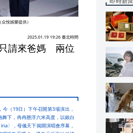
即時新
。（众悅娛樂提供）
2025.01.19 19:26 臺北時間
不只請來爸媽 兩位
唱，今（19日）下午召開第3場演出，
環場熱舞下，冉冉懸浮六米高度，以銀白
ko ina〉，母儀天下揭開演唱會序幕，