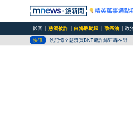
影音
慈濟被詐
白海豚颱風
致癌油
政
白飯不用戒！60歲婦只改吃飯順序 3
快訊
洗記憶？慈濟買BNT遭詐綠狂轟在野
遊日瘋買恢復衣「穿」越疲勞 2因素