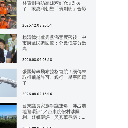
朴寶劍再訪高雄騎到YouBike
了 揪惠利朝聖「寶劍樹」合影
2025.12.08 20:51
賴清德批盧秀燕滿意度落後 中
市府拿民調回擊：分數低笑分數
高
2026.08.06 08:18
張國煒執飛布拉格首航！網傳未
取得飛越許可、繞行 星宇回應
了
2026.08.02 16:16
台東議長家族爭議連爆 涉占農
地避環評1／台東度假村涉圖
利、疑躲環評 吳秀華爭議：概
無參與