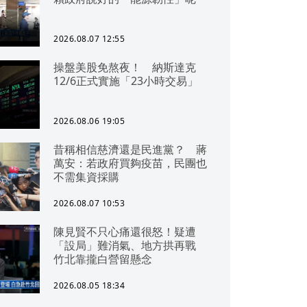
2026.08.07 12:55
操盤美股免熬夜！ 納斯達克
12/6正式實施「23小時交易」
2026.08.06 19:05
昔稱相信慈濟還是民進黨？ 蔣
萬安：若政府買夠疫苗，民團也
不需集資採購
2026.08.07 10:53
陳見賢不只心痛還很怒！疑遭
「設局」難消氣、地方拱再戰
竹北靠攏白營留懸念
2026.08.05 18:34