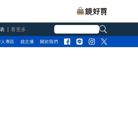
表
看更多
評人專區
鏡主播
關於我們