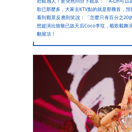
壯觀感人！更突然問台下觀眾：「A-Lin可
歌已那麼多，大家去KTV點的就是那幾首，
看到觀眾反應則笑說：「怎麼只有百分之20
想趁演出致敬已故天后Coco李玟，載歌載舞
翻屋頂！