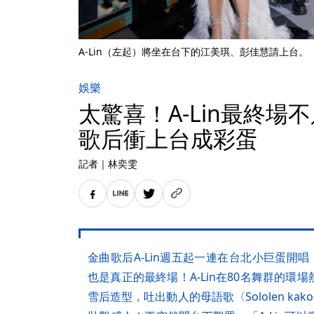
A-Lin（左起）將坐在台下的江美琪、彭佳慧請上台
娛樂
太驚喜！A-Lin最終場
歌后衝上台成彩蛋
記者
｜
林奕雯
金曲歌后A-Lin週五起一連在台北小巨蛋開
也是真正的最終場！A-Lin在80名舞群的
雪后造型，吐出動人的母語歌〈Sololen ka