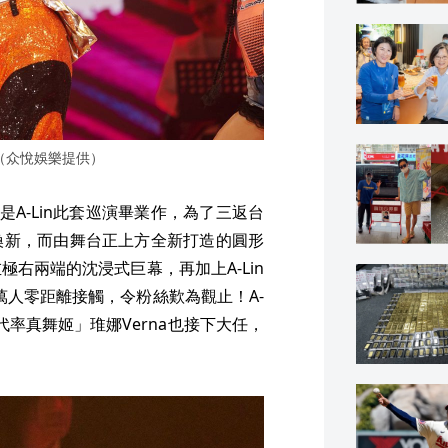
。（众悅娛樂提供）
站》，是A-Lin此套巡演畢業作，為了三返台
換新，而由舞台正上方全新打造的圓形
右兩端的沈浸式巨幕，再加上A-Lin
萬人零距離接觸，令粉絲歎為觀止！A-
代率真舞姬」琟娜Verna也接下大任，