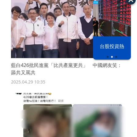
漢光42演習
台股投資熱
藍白426批民進黨「比共產黨更共」 中國網友笑：
舔共又罵共
2025.04.29 10:35