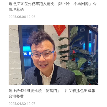
遭控搭立院公務車跑反罷免 鄭正鈐「不再回應」冷
處理惹議
2025.06.06 12:06
鄭正鈐426風波延燒「便當門」 四叉貓抓包出國報
台灣餐費
2025.04.30 12:07