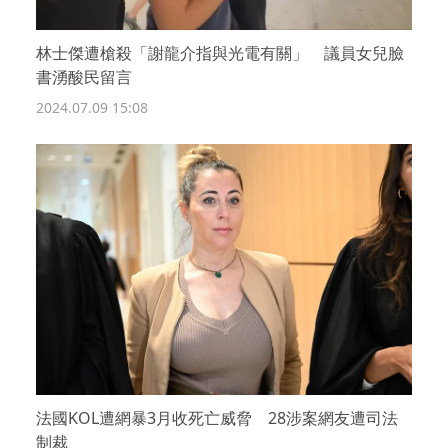
林士傑遭槍殺「謝龍介指與光電有關」 議員女兒臉
書湧酸民留言
2024.07.09 15:08
法國KOL遭網暴3月收死亡威脅 28涉案網友遭司法
制裁