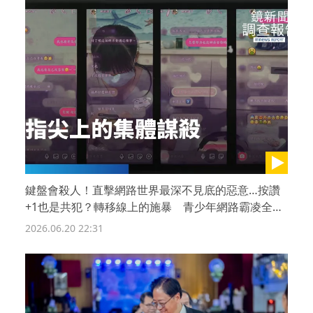
鍵盤會殺人！直擊網路世界最深不見底的惡意…按讚
+1也是共犯？轉移線上的施暴 青少年網路霸凌全面
失控｜憂鬱圍城 被靜音的青春
2026.06.20 22:31