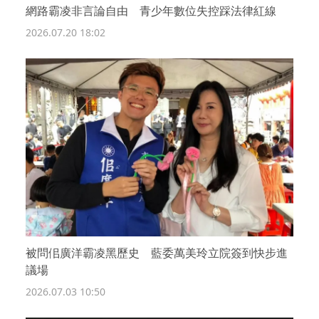
網路霸凌非言論自由 青少年數位失控踩法律紅線
2026.07.20 18:02
被問佀廣洋霸凌黑歷史 藍委萬美玲立院簽到快步進
議場
2026.07.03 10:50