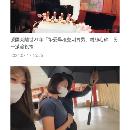
張國榮離世21年「摯愛爆穩交刺青男」粉絲心碎 另
一派籲祝福
2024.07.17 15:56