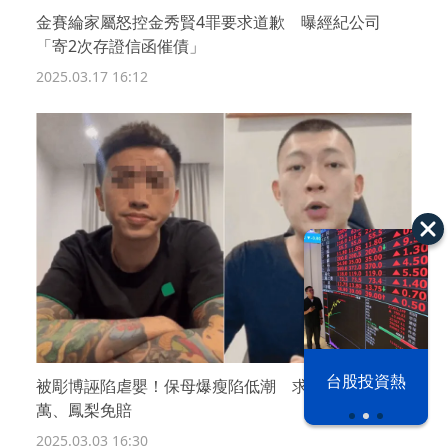
金賽綸家屬怒控金秀賢4罪要求道歉 曝經紀公司
「寄2次存證信函催債」
2025.03.17 16:12
漢光42演習
台股投資熱
被彫博誣陷虐嬰！保母爆瘦陷低潮 求償百萬僅賠2.7
萬、鳳梨免賠
2025.03.03 16:30