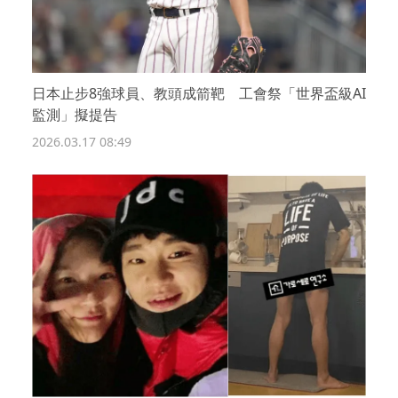
日本止步8強球員、教頭成箭靶 工會祭「世界盃級AI
監測」擬提告
2026.03.17 08:49