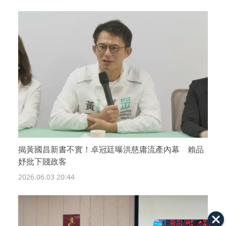
揭黃國昌新書不實！卓冠廷曝洪慈庸流產內幕 賴品
妤批下賤政客
2026.06.03 20:44