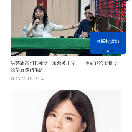
以色列 穹頂
台股投資熱
之下
洪慈庸當YTR挨酸「弟弟被用完」 卓冠廷護妻批：
躲螢幕踐踏傷痛
2026.01.12 15:14