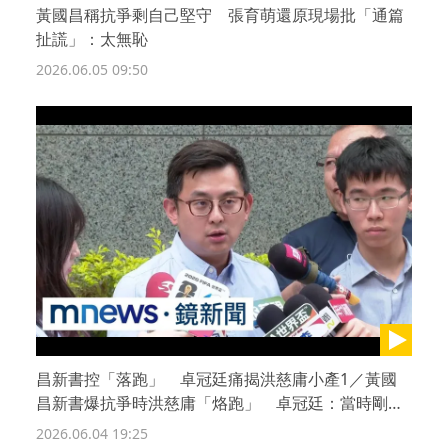
黃國昌稱抗爭剩自己堅守 張育萌還原現場批「通篇
扯謊」：太無恥
2026.06.05 09:50
昌新書控「落跑」 卓冠廷痛揭洪慈庸小產1／黃國
昌新書爆抗爭時洪慈庸「烙跑」 卓冠廷：當時剛流
產
2026.06.04 19:25