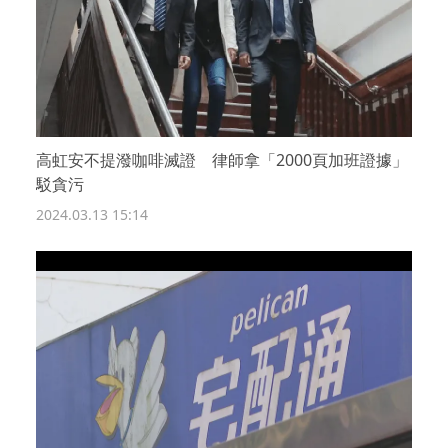
高虹安不提潑咖啡滅證 律師拿「2000頁加班證據」
駁貪污
2024.03.13 15:14