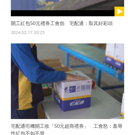
開工紅包50元禮券工會怨 宅配通：取其好彩頭
2024.02.17 20:25
宅配通司機開工收「50元超商禮券」 工會怒：羞辱
性紅包不如不發