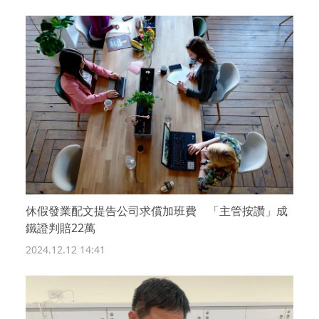
休假發業配文提告公司求償加班費 「主管按讚」成
鐵證判賠22萬
2024.12.12 14:41