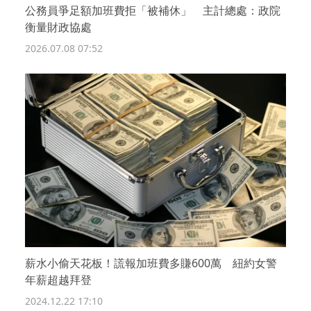
公務員爭足額加班費拒「被補休」 主計總處：政院
衡量財政協處
2026.07.08 07:52
薪水小偷天花板！謊報加班費多賺600萬 紐約女警
年薪超越拜登
2024.12.22 17:10