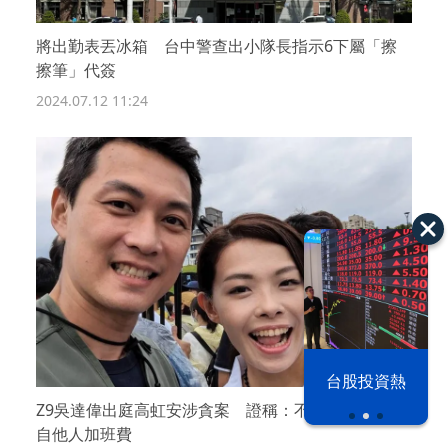
將出勤表丟冰箱 台中警查出小隊長指示6下屬「擦
擦筆」代簽
2024.07.12 11:24
漢光42演習
台股投資熱
Z9吳達偉出庭高虹安涉貪案 證稱：不知自己薪水來
自他人加班費