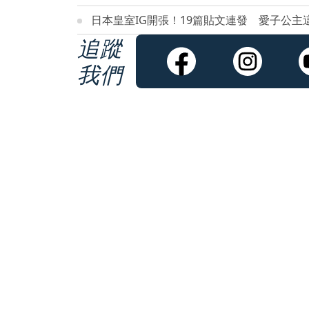
日本皇室IG開張！19篇貼文連發 愛子公主
追蹤
我們