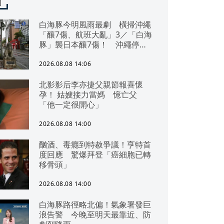
聞
白海豚今明風雨最劇 橫掃沖繩
「釀7傷、航班大亂」3／「白海
豚」襲日本釀7傷！ 沖繩停電
交通亂 鹿兒島建築毀
2026.08.08 14:06
北影影后李亦捷父親節報喜懷
孕！ 姑嫂接力當媽 憶亡父
「他一定很開心」
2026.08.08 14:00
酗酒、毒癮到特赦爭議！亨特首
度回應 驚爆拜登「癌細胞已轉
移骨頭」
2026.08.08 14:00
白海豚路徑略北偏！氣象署發巨
浪告警 今晚至明天最靠近、防