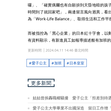
囉」、「確實偶爾也有自願拚到天昏地暗的孩
時間到了就回家吧」，兩邊留言風向迥異，看
為「Work-Life Balance」、取得生活和工
而被指控為「黑心企業」的日本紅十字會，以郵件
有資料顯示，有新進員工如報導描述般有加班的
更新時間
2024.04.11 14:46 臺北時間
愛子公主
加班
日本皇室
更多新聞
姑姑曾挨轟職權騷擾 愛子公主「拒差別待
愛子公主大學畢業不出國深造 留日工作增