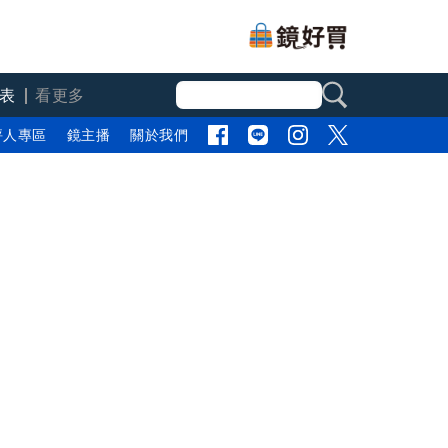
表
看更多
評人專區
鏡主播
關於我們