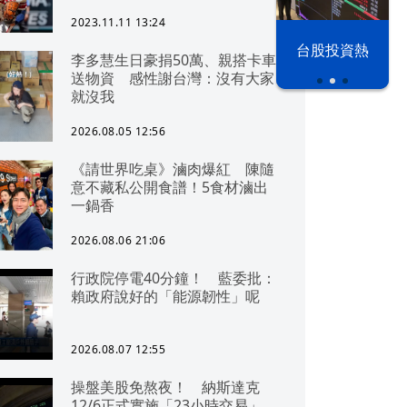
2023.11.11 13:24
漢光42演習
台股投資熱
李多慧生日豪捐50萬、親搭卡車
送物資 感性謝台灣：沒有大家
就沒我
2026.08.05 12:56
《請世界吃桌》滷肉爆紅 陳隨
意不藏私公開食譜！5食材滷出
一鍋香
2026.08.06 21:06
行政院停電40分鐘！ 藍委批：
賴政府說好的「能源韌性」呢
2026.08.07 12:55
操盤美股免熬夜！ 納斯達克
12/6正式實施「23小時交易」