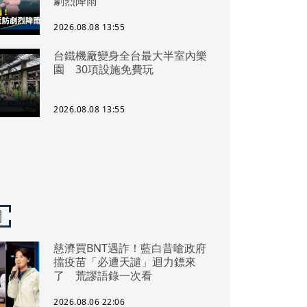
劇烈降雨
2026.08.08 13:55
台鐵機廠變身全台最大半室內樂
園 30項設施免費玩
2026.08.08 13:55
聞
慈濟買BNT遇詐！藍白昔嗆政府
擋疫苗「必遭天譴」迴力鏢來
了 荒謬語錄一次看
2026.08.06 22:06