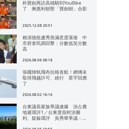
朴寶劍再訪高雄騎到YouBike
了 揪惠利朝聖「寶劍樹」合影
2025.12.08 20:51
賴清德批盧秀燕滿意度落後 中
市府拿民調回擊：分數低笑分數
高
2026.08.06 08:18
張國煒執飛布拉格首航！網傳未
取得飛越許可、繞行 星宇回應
了
2026.08.02 16:16
台東議長家族爭議連爆 涉占農
地避環評1／台東度假村涉圖
利、疑躲環評 吳秀華爭議：概
無參與