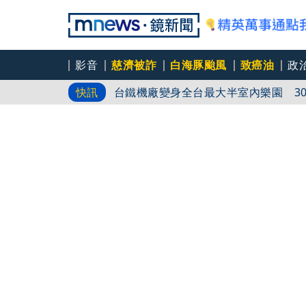
影音
慈濟被詐
白海豚颱風
致癌油
政
台鐵機廠變身全台最大半室內樂園 3
快訊
白海豚今明風雨最劇 橫掃沖繩「釀7
環流雨彈、閃電炸台中
隊史首見「三洋砲」打線！ 僅林安可