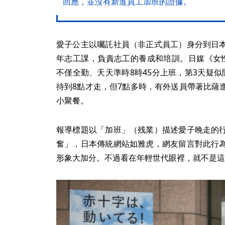
回應，並沒有新進員工加班的證據。
愛子公主以囑託社員（非正式員工）身分到日
年志工課，負責志工的養成和培訓。日媒《女
不僅全勤、天天準時8時45分上班，第3天疑
待到8點才走，但7點多時，有外送員帶著比薩
小聚餐。
報導標題以「加班」（残業）描述愛子晚走的
奮」，日本傳統網站如雅虎，網友留言對此行
形象大加分。不過看在年輕世代眼裡，就不是這