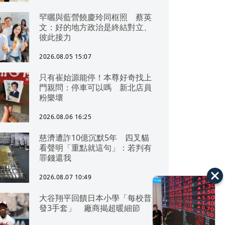
罕曬與藍營饒慶玲同框照 蔡英
文：好的地方政治是終結對立、
彼此接力
2026.08.05 15:07
只有崔始源能停！本尊好奇找上
門親問：停車可以嗎 新北店員
粉樂壞
2026.08.06 16:25
慈濟遭詐10億沉默5年 四叉貓
看聲明「重點就這句」：若判有
罪錢還我
2026.08.07 10:49
大谷翔平回饋日本小學「每校普
發3手套」 廠商揭超暖細節