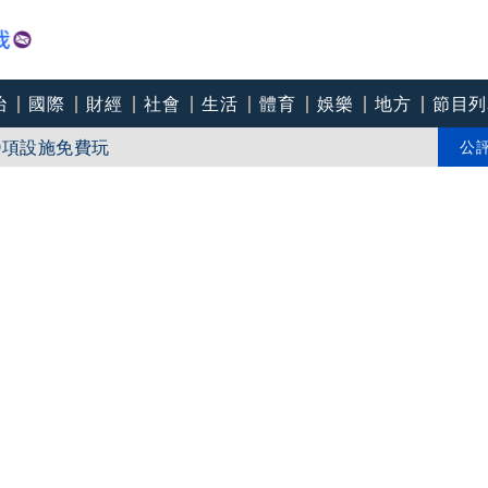
治
國際
財經
社會
生活
體育
娛樂
地方
節目列
0項設施免費玩
傷、航班大亂」1／凌晨被「白海豚」叫醒 颱風外圍
公
敲關鍵長打