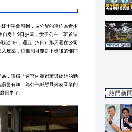
本紅十字會報到，被分配的單位為青少
性自身》9日披露，愛子公主上班首週
似開始加班，週五（5日）那天還在公司
進入建築，也推測可能是下班後的部門
行為，還稱「連宮內廳都驚訝於她的勤
為讚譽有加，為公主誠懇且兢兢業業的
熱門新
麼回事了。