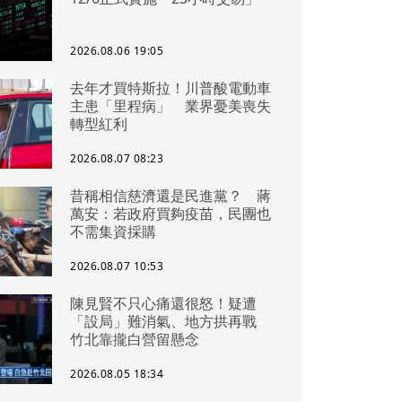
2026.08.06 19:05
去年才買特斯拉！川普酸電動車
主患「里程病」 業界憂美喪失
轉型紅利
2026.08.07 08:23
昔稱相信慈濟還是民進黨？ 蔣
萬安：若政府買夠疫苗，民團也
不需集資採購
2026.08.07 10:53
陳見賢不只心痛還很怒！疑遭
「設局」難消氣、地方拱再戰
竹北靠攏白營留懸念
2026.08.05 18:34