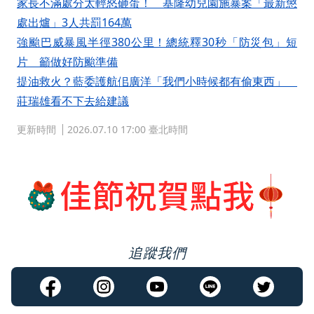
家長不滿處分太輕怒砸蛋！ 基隆幼兒園施暴案「最新懲
處出爐」3人共罰164萬
強颱巴威暴風半徑380公里！總統釋30秒「防災包」短
片 籲做好防颱準備
提油救火？藍委護航佀廣洋「我們小時候都有偷東西」
莊瑞雄看不下去給建議
更新時間
2026.07.10 17:00 臺北時間
追蹤我們