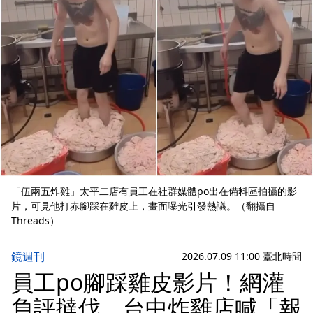
「伍兩五炸雞」太平二店有員工在社群媒體po出在備料區拍攝的影
片，可見他打赤腳踩在雞皮上，畫面曝光引發熱議。（翻攝自
Threads）
鏡週刊
2026.07.09 11:00 臺北時間
員工po腳踩雞皮影片！網灌
負評撻伐 台中炸雞店喊「報