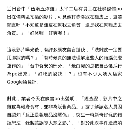
近日台中「伍兩五炸雞」太平二店有員工在社群媒體po
出在備料區拍攝的影片，可見他打赤腳踩在雞皮上，還嬉
鬧直呼「不知道是雞皮在幫我去角質，還是我在幫雞皮去
角質。」「好冰喔！好爽喔！」
這段影片曝光後，有許多網友留言撻伐，「洗雞皮一定要
用腳踩的嗎？」「有時候真的無法理解這些人的頭腦怎麼
運作的」「台中食安的部分」「最白癡的是把自己傻瓜行
為po出來」「好吃的祕訣！？」也有不少人湧入店家
Google給負評。
對此，業者今天在臉書po出聲明，「經查證，影片中之
雞皮為報廢食材，並非為販售商品。」據了解該名人員因
自認知「反正是報廢品沒關係」，突生一時新奇好玩的錯
誤想法，錄製該誤導大眾之影片。「對於此次事件造成消