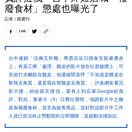
廢食材」懲處也曝光了
記者
｜
鏡週刊
台中連鎖「伍兩五炸雞」專賣店近日因食安疑慮遭炎
上，有員工將「處理」雞皮的影片放在社群媒體上，可
見他打赤腳踩在雞皮，他還嬉鬧直呼「不知道是雞皮在
幫我去角質，還是我在幫雞皮去角質。」許多網友看完
影片後，紛紛留言撻伐，還有人到店家Google給負
評。對此，業者今（9）日釋出聲明，強調影片中之雞
皮為報廢食材，並非為販售商品，並針對該影片中工作
人員已依法終止勞動契約立即開除，並啟動法律訴訟。