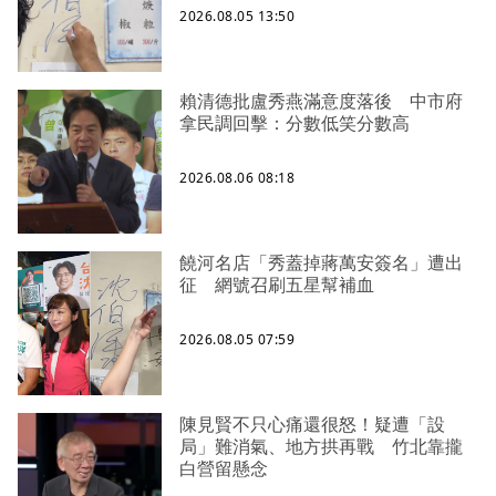
2026.08.05 13:50
賴清德批盧秀燕滿意度落後 中市府
拿民調回擊：分數低笑分數高
2026.08.06 08:18
饒河名店「秀蓋掉蔣萬安簽名」遭出
征 網號召刷五星幫補血
2026.08.05 07:59
陳見賢不只心痛還很怒！疑遭「設
局」難消氣、地方拱再戰 竹北靠攏
白營留懸念