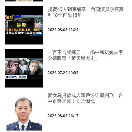
拐賣49人到柬埔寨 角頭演員李振豪
判18年再加18年
2026.08.03 12:25
一言不合就揮刀！ 揭中和弒媳夫家
欠債販毒「驚天黑歷史」
2026.07.29 19:55
愛女為貸款成人頭戶涉詐遭判刑 台
中市警局長：非常慚愧
2026.08.05 16:17