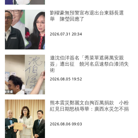
劉櫂豪無預警宣布退出台東縣長選
舉 陳瑩回應了
2026.07.31 20:34
邀沈伯洋簽名「秀菜單遮蔣萬安親
簽」遭出征 饒河名店速祭白漆消失
術
2026.08.05 19:52
熊本震災鄭麗文自掏百萬捐款 小粉
紅見日期怒槓辱華：廣西水災怎不捐
2026.08.06 09:03