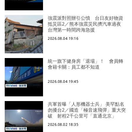
強震派對照辦引公憤 台日友好物資
抵災區2／熊本強震災民擠汽車過夜
台灣第一時間跨海急援
2026.08.04 19:16
統一旗下健身房「退場」！ 會員轉
會籍卡關：員工都不知道
2026.08.04 19:45
共軍首曝「人形機器士兵」 美罕點名
勿擾台2／國造「極音速飛彈」重大突
破 射程2千公里可「直通北京」
2026.08.02 18:35