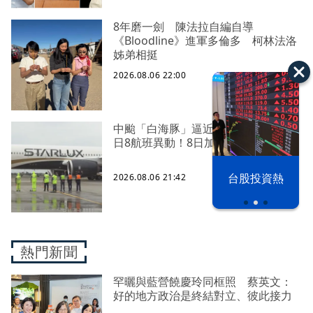
8年磨一劍 陳法拉自編自導
《Bloodline》進軍多倫多 柯林法洛
姊弟相挺
2026.08.06 22:00
中颱「白海豚」逼近北台灣 星宇台
日8航班異動！8日加開疏運
以色列 穹頂
台股投資熱
2026.08.06 21:42
之下
熱門新聞
罕曬與藍營饒慶玲同框照 蔡英文：
好的地方政治是終結對立、彼此接力