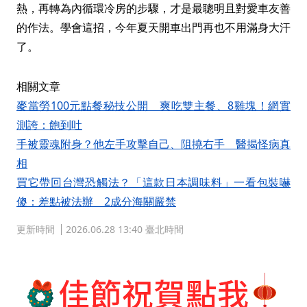
熱，再轉為內循環冷房的步驟，才是最聰明且對愛車友善
的作法。學會這招，今年夏天開車出門再也不用滿身大汗
了。
相關文章
麥當勞100元點餐秘技公開 爽吃雙主餐、8雞塊！網實
測誇：飽到吐
手被靈魂附身？他左手攻擊自己、阻撓右手 醫揭怪病真
相
買它帶回台灣恐觸法？「這款日本調味料」一看包裝嚇
傻：差點被法辦 2成分海關嚴禁
更新時間
2026.06.28 13:40 臺北時間