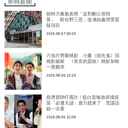
即時新聞
前時力黨魁表態「反對刪公視預
算」 盼在野三思：改凍結處理受質
疑項目
2026.08.07 00:20
六強片齊聚桃影 小薰《祖先鬼》回
桃影娘家 《長安的荔枝》桃影加映
一票難求
2026.08.06 22:20
慈濟買BNT遇詐！藍白昔嗆政府擋疫
苗「必遭天譴」迴力鏢來了 荒謬語
錄一次看
2026.08.06 22:06