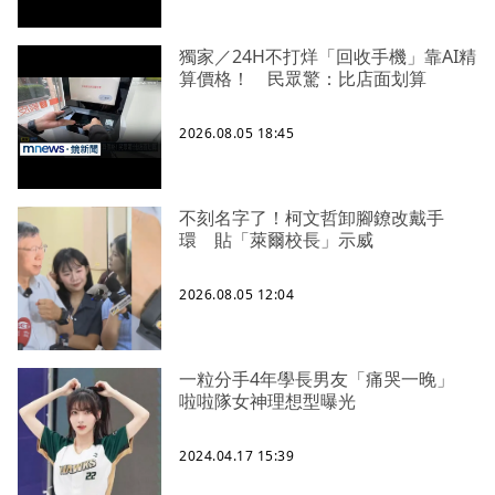
獨家／24H不打烊「回收手機」靠AI精
算價格！ 民眾驚：比店面划算
2026.08.05 18:45
不刻名字了！柯文哲卸腳鐐改戴手
環 貼「萊爾校長」示威
2026.08.05 12:04
一粒分手4年學長男友「痛哭一晚」
啦啦隊女神理想型曝光
2024.04.17 15:39