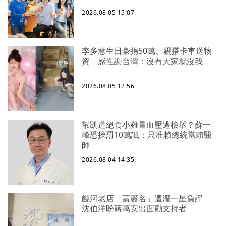
2026.08.05 15:07
李多慧生日豪捐50萬、親搭卡車送物
資 感性謝台灣：沒有大家就沒我
2026.08.05 12:56
幫凱道絕食小雞量血壓遭檢舉？蘇一
峰恐挨罰10萬諷：只准賴總統當賴醫
師
2026.08.04 14:35
饒河老店「蓋簽名」遭灌一星負評
沈伯洋盼蔣萬安出面勸支持者