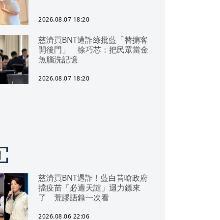
2026.08.07 18:20
慈濟買BNT遭詐綠批藍「替掮客
開後門」 徐巧芯：把民眾當金
魚腦洗記憶
2026.08.07 18:20
聞
慈濟買BNT遇詐！藍白昔嗆政府
擋疫苗「必遭天譴」迴力鏢來
了 荒謬語錄一次看
2026.08.06 22:06