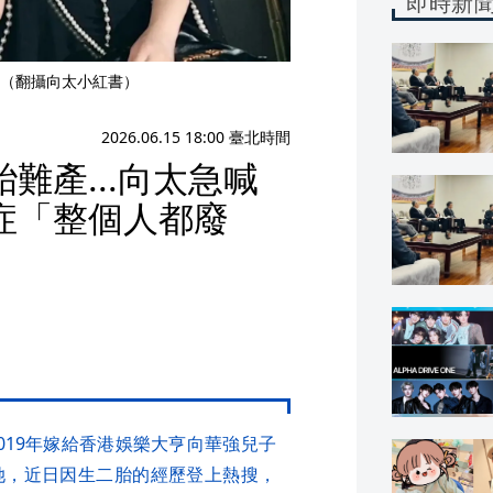
即時新
（翻攝向太小紅書）
2026.06.15 18:00 臺北時間
難產...向太急喊
症「整個人都廢
019年嫁給香港娛樂大亨向華強兒子
她，近日因生二胎的經歷登上熱搜，