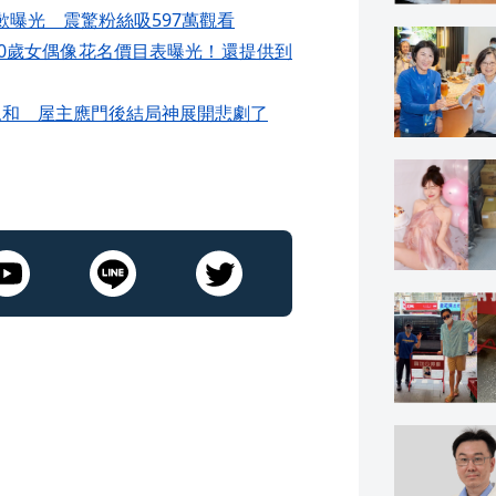
曝光 震驚粉絲吸597萬觀看
20歲女偶像花名價目表曝光！還提供到
永和 屋主應門後結局神展開悲劇了