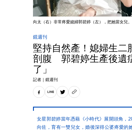
向太（右）非常疼愛媳婦郭碧婷（左），把她當女兒。
鏡週刊
堅持自然產！媳婦生二胎
剖腹 郭碧婷生產後遺
了」
記者
｜
鏡週刊
女星郭碧婷當年憑藉《小時代》展開頭角，2
向佐，育有一雙兒女，婚後深得公婆疼愛的