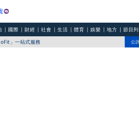
治
國際
財經
社會
生活
體育
娛樂
地方
節目列
Fit」一站式服務
他揭「財富自由製造機」震碎三觀
公
網推一站式方案