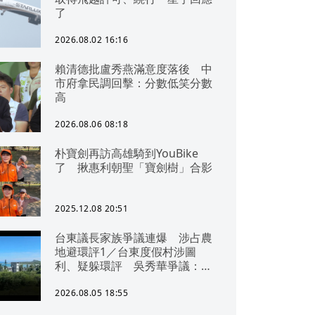
了
2026.08.02 16:16
賴清德批盧秀燕滿意度落後 中
市府拿民調回擊：分數低笑分數
高
2026.08.06 08:18
朴寶劍再訪高雄騎到YouBike
了 揪惠利朝聖「寶劍樹」合影
2025.12.08 20:51
台東議長家族爭議連爆 涉占農
地避環評1／台東度假村涉圖
利、疑躲環評 吳秀華爭議：概
無參與
2026.08.05 18:55