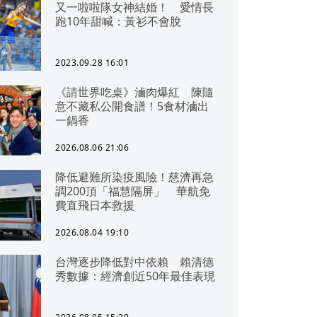
又一啦啦隊女神結婚！ 愛情長
跑10年甜喊：黃衫不會脫
2023.09.28 16:01
《請世界吃桌》滷肉爆紅 陳隨
意不藏私公開食譜！5食材滷出
一鍋香
2026.08.06 21:06
降低避難所染疫風險！慈濟再急
調200頂「福慧隔屏」 華航免
費直飛日本救援
2026.08.04 19:10
台灣逐步降低對中依賴 賴清德
秀數據：經濟創近50年最佳表現