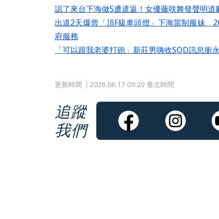
認了來台下海做S遭遣返！女優藤咲舞發聲明道歉
出道2天爆曾「頂F級車頭燈」下海當制服妹 
府服務
「可以跟我老婆打砲」新莊男嗨收SOD訊息衝
更新時間
2026.06.17 09:20 臺北時間
追蹤
我們