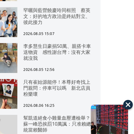
罕曬與藍營饒慶玲同框照 蔡英
文：好的地方政治是終結對立、
彼此接力
2026.08.05 15:07
李多慧生日豪捐50萬、親搭卡車
送物資 感性謝台灣：沒有大家
就沒我
2026.08.05 12:56
只有崔始源能停！本尊好奇找上
門親問：停車可以嗎 新北店員
粉樂壞
2026.08.06 16:25
幫凱道絕食小雞量血壓遭檢舉？
蘇一峰恐挨罰10萬諷：只准賴總
統當賴醫師