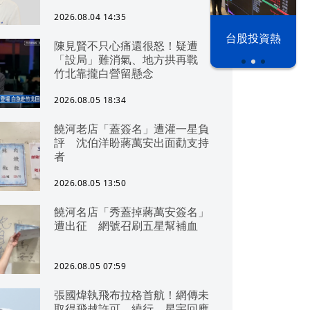
2026.08.04 14:35
漢光42演習
台股投資熱
陳見賢不只心痛還很怒！疑遭
「設局」難消氣、地方拱再戰
竹北靠攏白營留懸念
2026.08.05 18:34
饒河老店「蓋簽名」遭灌一星負
評 沈伯洋盼蔣萬安出面勸支持
者
2026.08.05 13:50
饒河名店「秀蓋掉蔣萬安簽名」
遭出征 網號召刷五星幫補血
2026.08.05 07:59
張國煒執飛布拉格首航！網傳未
取得飛越許可、繞行 星宇回應