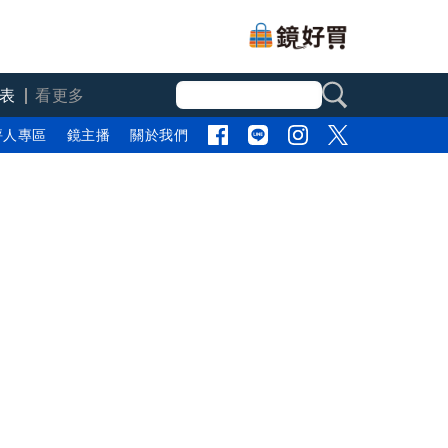
表
看更多
評人專區
鏡主播
關於我們