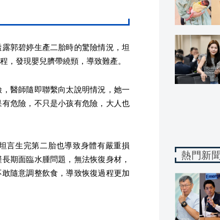
透露郭碧婷生產二胎時的驚險情況，坦
程，發現嬰兒臍帶繞頸，導致難產。
險，醫師隨即聯繫向太說明情況，她一
果有危險，不只是小孩有危險，大人也
坦言生完第二胎也導致身體有嚴重損
熱門新
僅長期面臨水腫問題，無法恢復身材，
不敢隨意調整飲食，導致恢復過程更加