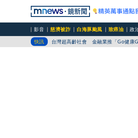
影音
慈濟被詐
白海豚颱風
致癌油
政
台灣超高齡社會 金融業推「Go健康Go
快訊
彰基胸腔外科醫「平均月薪157萬」 
全球提升電氣化 台達電鄭平看好微電