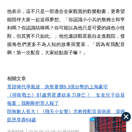
他表示，這不只是一部適合全家觀賞的歡樂動畫，更希望
能陪伴大家一起追尋夢想。「你認識小小兵的詹姆士和亨
利嗎？你認識咕咪嗎？你可能以為他只是可愛的綠色小怪
獸，但其實不只如此。」他也邀請觀眾親自走進戲院，發
掘角色們更多不為人知的故事與驚喜，「因為有我配音
啊！第一次配音，大家給點面子嘛！」
相關文章
景甜捲代孕風波 急售要價6.3億台幣的上海豪宅
《捍衛戰士》81歲男星遭砍多刀身亡！ 女友兒子自首
報案：我剛剛把罪人殺了
陪無數人長大！《飛天小女警》尤教授配音員病逝 湯姆
凱恩享壽64歲
更新時間
2026.06.15 08:20 臺北時間