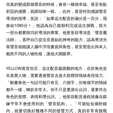
你真的變成那個聲音的時候，會有一種很幸福、甚至有點
邪惡的感覺，就跟咕咪一樣。」此外，黃宣特別感謝聲音
導演的指導，笑說：「如果這次配音的滿分是一百分，我
會給1080分！」他認為自己能順利完成這次挑戰，很大
一部分都要歸功於導演的專業。他更形容導演是「聲音魔
法師」，直呼自己從沒見過如此神奇的能力，認為導演光
靠聲音就能讓人腦中浮現畫面與角色，甚至塑造出與本人
截然不同的人物性格，讓他大開眼界。
YELLOW黃宣坦言，這次配音最困難的地方，在於角色並
非真實人物，需要透過聲音去放大肢體與情緒表現張力。
「動畫角色一句話可能只有五、六個字，但每個字的情緒
都不一樣，轉折非常大。你不只是要講出台詞，還要符合
角色的形體、表情和潛台詞。」他形容配音過程就像在鍛
鍊平常不會使用到的「聲音肌肉」，「可能短短兩秒鐘
內，就要切換好幾種不同的發聲方式，真的非常有挑戰