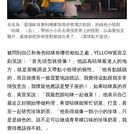
全名為「蓋瑞歐肯奧利佛麥加瑪伊查博詐欺師」的綠色小怪獸
「咕咪」（右），帶領小小兵去尋找世界上的怪獸，以為要拍災
難片，最後卻把所有怪獸都放出來了。（環球影片提供）
被問到自己和角色咕咪有哪些相似之處，YELLOW黃宣立
刻笑說：「首先頭型就很像！」他認為咕咪最迷人的地
方，就是那種調皮又帶點小狡猾的個性。「他有點賊賊
的，而且很擅長一臉震驚地說瞎話。我覺得這點跟我非常
情投意合，我懷疑他應該是雙子座的！」如果咕咪真的存
在，黃宣笑說：「我最想跟咕咪一起做菜！」他表示自己
最近正好開始學做料理，希望咕咪能幫忙切菜、打蛋，甚
至一起研究珍珠奶茶。「他長得就像一顆小小的珍珠，只
是是綠色的。說不定可以做成青草粿口味的珍珠奶茶，我
覺得應該很不錯。」