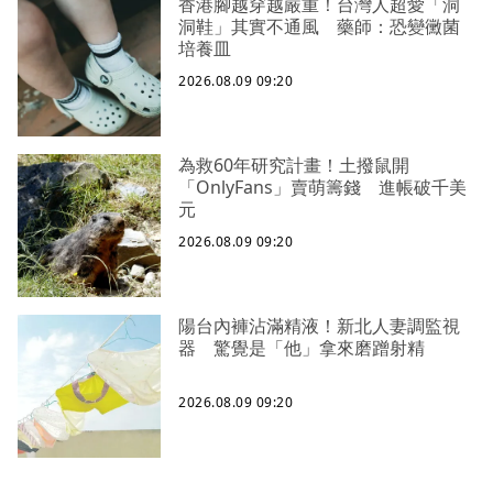
香港腳越穿越嚴重！台灣人超愛「洞
洞鞋」其實不通風 藥師：恐變黴菌
培養皿
2026.08.09 09:20
為救60年研究計畫！土撥鼠開
「OnlyFans」賣萌籌錢 進帳破千美
元
2026.08.09 09:20
陽台內褲沾滿精液！新北人妻調監視
器 驚覺是「他」拿來磨蹭射精
2026.08.09 09:20