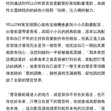
特別邀請到YELLOW黃宣首度獻聲好萊塢動畫電影，為個
性古靈精怪的的綠色小怪獸「咕咪」注入獨特魅力。
YELLOW黃宣很開心能有這個機會參與小小兵動畫配音，
出發前還帶著香蕉，高唱小小兵的經典歌曲，原本以為配
音和自己平常的主持與音樂創作有些相似，但真正進入錄
音室後才發現完全是另一個世界。他笑說自己一開始其實
相當有信心，沒想到錄到一半卻被徹底震撼，「我本來想
說應該還好，結果進來之後直接被打到谷底，差點想打電
話給媽媽！」他更形容自己接受了一整天來自聲音導演國
偉老師的「愛的調教」，雖然過程充滿挑戰，卻也因此開
啟了全新的聲音世界。
「聲音藝術最迷人的地方，就是當你不存在於過去，也不
存在於未來，只專注在當下的聲音時，你就會成為那個角
色本身。」這次配音讓他感受到前所未有的沉浸感，「當