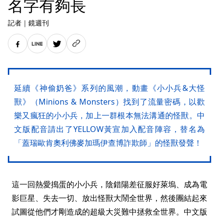
名字有夠長
記者
｜
鏡週刊
延續《神偷奶爸》系列的風潮，動畫《小小兵&大怪
獸》（Minions & Monsters）找到了流量密碼，以歡
樂又瘋狂的小小兵，加上一群根本無法溝通的怪獸。中
文版配音請出了YELLOW黃宣加入配音陣容，替名為
「蓋瑞歐肯奧利佛麥加瑪伊查博詐欺師」的怪獸發聲！
這一回熱愛搗蛋的小小兵，陰錯陽差征服好萊塢、成為電
影巨星、失去一切、放出怪獸大鬧全世界，然後團結起來
試圖從他們才剛造成的超級大災難中拯救全世界。中文版