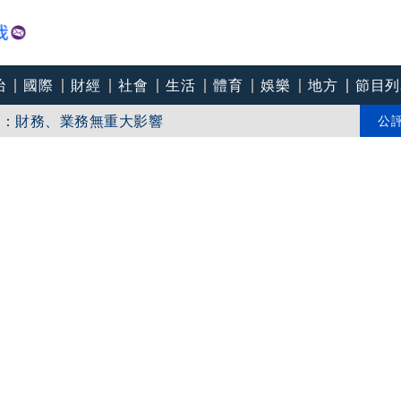
治
國際
財經
社會
生活
體育
娛樂
地方
節目列
藥：財務、業務無重大影響
吃瘦豬肉」效果驚人
公
節悼亡父 老照片吐最痛遺憾