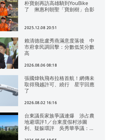
朴寶劍再訪高雄騎到YouBike
了 揪惠利朝聖「寶劍樹」合影
2025.12.08 20:51
賴清德批盧秀燕滿意度落後 中
市府拿民調回擊：分數低笑分數
高
2026.08.06 08:18
張國煒執飛布拉格首航！網傳未
取得飛越許可、繞行 星宇回應
了
2026.08.02 16:16
台東議長家族爭議連爆 涉占農
地避環評1／台東度假村涉圖
利、疑躲環評 吳秀華爭議：概
無參與