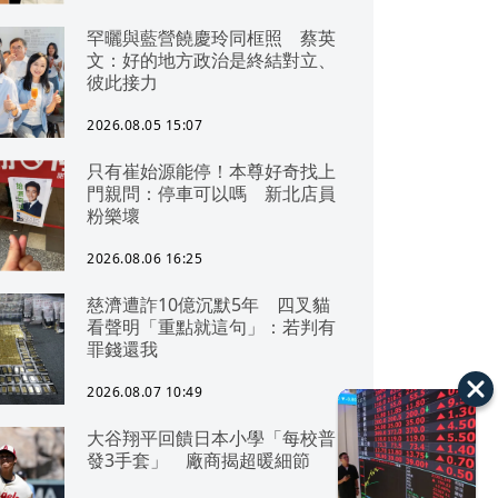
罕曬與藍營饒慶玲同框照 蔡英
文：好的地方政治是終結對立、
彼此接力
2026.08.05 15:07
只有崔始源能停！本尊好奇找上
門親問：停車可以嗎 新北店員
粉樂壞
2026.08.06 16:25
慈濟遭詐10億沉默5年 四叉貓
看聲明「重點就這句」：若判有
罪錢還我
2026.08.07 10:49
大谷翔平回饋日本小學「每校普
發3手套」 廠商揭超暖細節