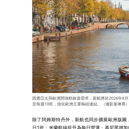
因應亞太與歐洲間強勁旅遊需求，新航將於2026年8
至每週10班，強化歐洲主要樞紐連結。（攝影葉琳喬
除了阿姆斯特丹外，新航也同步擴展歐洲版圖
日1班；米蘭航線提升為每日營運；慕尼黑增加