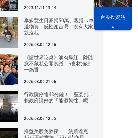
2023.11.11 13:24
漢光42演習
台股投資熱
李多慧生日豪捐50萬、親搭卡車
送物資 感性謝台灣：沒有大家
就沒我
2026.08.05 12:56
《請世界吃桌》滷肉爆紅 陳隨
意不藏私公開食譜！5食材滷出
一鍋香
2026.08.06 21:06
行政院停電40分鐘！ 藍委批：
賴政府說好的「能源韌性」呢
2026.08.07 12:55
操盤美股免熬夜！ 納斯達克
12/6正式實施「23小時交易」