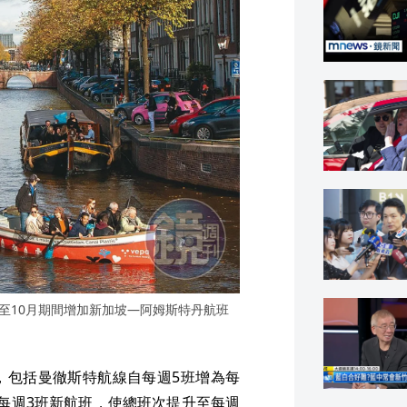
月至10月期間增加新加坡—阿姆斯特丹航班
）
，包括曼徹斯特航線自每週5班增為每
每週3班新航班，使總班次提升至每週