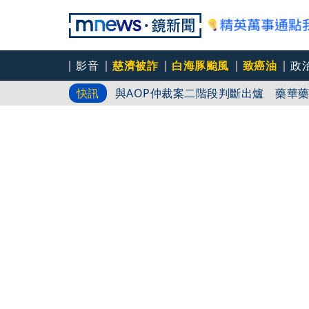
影音
慈濟被詐
白海豚颱風
致癌油
政
與AOP仲裁案二階段判斷出爐 藥華
快訊
紅肉能降膽固醇？ 醫曝：長輩「這樣
「牆還在，等的人卻不在」陳水扁父親