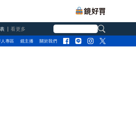
表
看更多
評人專區
鏡主播
關於我們