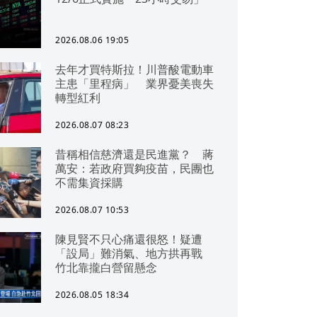
2026.08.06 19:05
去年才買特斯拉！川普酸電動車
主患「里程病」 業界憂美喪失
轉型紅利
2026.08.07 08:23
昔稱相信慈濟還是民進黨？ 蔣
萬安：若政府買夠疫苗，民團也
不需集資採購
2026.08.07 10:53
陳見賢不只心痛還很怒！疑遭
「設局」難消氣、地方拱再戰
竹北靠攏白營留懸念
2026.08.05 18:34