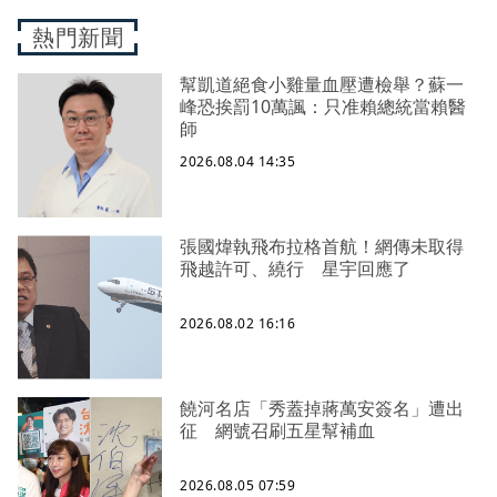
熱門新聞
幫凱道絕食小雞量血壓遭檢舉？蘇一
峰恐挨罰10萬諷：只准賴總統當賴醫
師
2026.08.04 14:35
張國煒執飛布拉格首航！網傳未取得
飛越許可、繞行 星宇回應了
2026.08.02 16:16
饒河名店「秀蓋掉蔣萬安簽名」遭出
征 網號召刷五星幫補血
2026.08.05 07:59