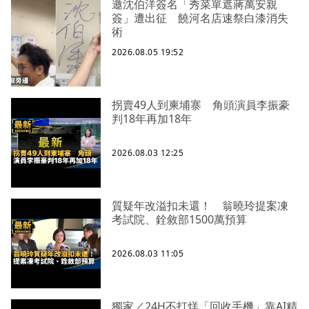
邀沈伯洋簽名「秀菜單遮蔣萬安親
簽」遭出征 饒河名店速祭白漆消失
術
2026.08.05 19:52
拐賣49人到柬埔寨 角頭演員李振豪
判18年再加18年
2026.08.03 12:25
質疑年改溢扣未還！ 翁曉玲提案凍
考試院、銓敘部1500萬預算
2026.08.03 11:05
獨家／24H不打烊「回收手機」靠AI精