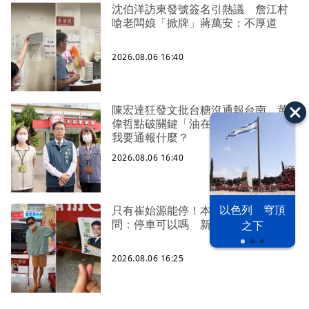
沈伯洋訪東發號簽名引熱議 詹江村
嗆老闆娘「掀牌」蔣萬安：不厚道
2026.08.06 16:40
陳宏達狂發文批台糖沒通報台南 黃
偉哲點破關鍵「油在台中」：你的油
我要通報什麼？
2026.08.06 16:40
以色列 穹頂
只有崔始源能停！本尊好奇找上門親
問：停車可以嗎 新北店員粉樂壞
之下
2026.08.06 16:25