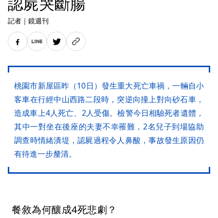
認屍哭斷腸
記者
｜
鏡週刊
桃園市新屋區昨（10日）發生重大死亡車禍，一輛自小
客車在行經中山西路二段時，突逆向撞上對向砂石車，
造成車上4人死亡、2人受傷。檢警今日相驗死者遺體，
其中一對坐在後座的夫妻不幸罹難，2名兒子到場協助
調查時情緒潰堤，認屍過程令人鼻酸，事故發生原因仍
有待進一步釐清。
餐敘為何釀成4死悲劇？