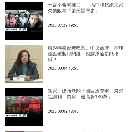
一言不合就揮刀！ 揭中和弒媳夫家
欠債販毒「驚天黑歷史」
2026.07.29 19:55
盧秀燕轟台糖吃案、中央蓋牌 林靜
儀點破製程關鍵：粗膠原油是能吃
膩？
2026.08.04 15:55
獨家／建商老闆「國巨遭套牢」祭超
狂讓利 買房「最高折130萬」
2026.08.02 18:45