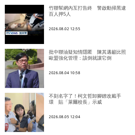
竹聯幫網內互打告終 警啟動掃黑逮
百人押5人
2026.08.02 12:55
批中聯油疑知情隱匿 陳其邁籲比照
歐盟強化管理：該倒就讓它倒
2026.08.04 10:58
不刻名字了！柯文哲卸腳鐐改戴手
環 貼「萊爾校長」示威
2026.08.05 12:04