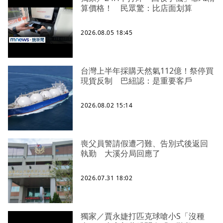
算價格！ 民眾驚：比店面划算
2026.08.05 18:45
台灣上半年採購天然氣112億！祭停買
現貨反制 巴紐認：是重要客戶
2026.08.02 15:14
喪父員警請假遭刁難、告別式後返回
執勤 大溪分局回應了
2026.07.31 18:02
獨家／賈永婕打匹克球嗆小S「沒種