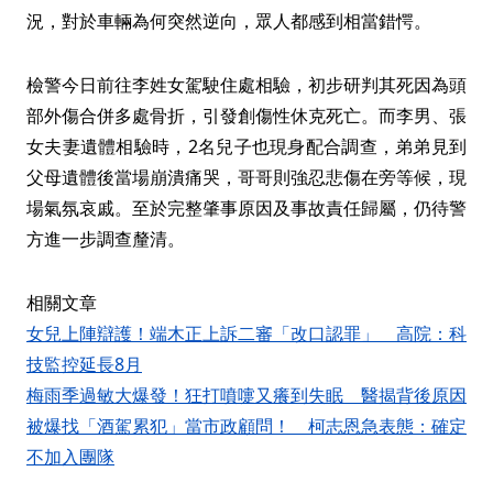
況，對於車輛為何突然逆向，眾人都感到相當錯愕。
檢警今日前往李姓女駕駛住處相驗，初步研判其死因為頭
部外傷合併多處骨折，引發創傷性休克死亡。而李男、張
女夫妻遺體相驗時，2名兒子也現身配合調查，弟弟見到
父母遺體後當場崩潰痛哭，哥哥則強忍悲傷在旁等候，現
場氣氛哀戚。至於完整肇事原因及事故責任歸屬，仍待警
方進一步調查釐清。
相關文章
女兒上陣辯護！端木正上訴二審「改口認罪」 高院：科
技監控延長8月
梅雨季過敏大爆發！狂打噴嚏又癢到失眠 醫揭背後原因
被爆找「酒駕累犯」當市政顧問！ 柯志恩急表態：確定
不加入團隊