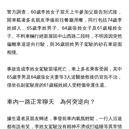
警方調查，60歲李姓女子當天上午參加父親告別式後，
開車載著多名親友準備前往餐廳用餐，同行包括74歲李
姓婦人、65歲李姓男子、64歲張姓女子及61歲楊姓女
子。不料車輛行經新屋區中山西路二段時，不明原因突然
偏離車道逆向行駛，與36歲胡姓男子駕駛的砂石車迎面
相撞。
事故造成李姓女駕駛當場死亡，車上多名乘客受困，其中
65歲李男及64歲張女夫妻等3人送醫搶救後仍宣告不治，
僅坐在副駕駛座的61歲楊姓婦人受輕傷幸運生還。
車內一路正常聊天 為何突逆向？
據生還者及親友轉述，事發前車內氣氛輕鬆，一行人沿途
都有說有笑，李姓女駕駛沒有精神不濟或打瞌睡等異常情