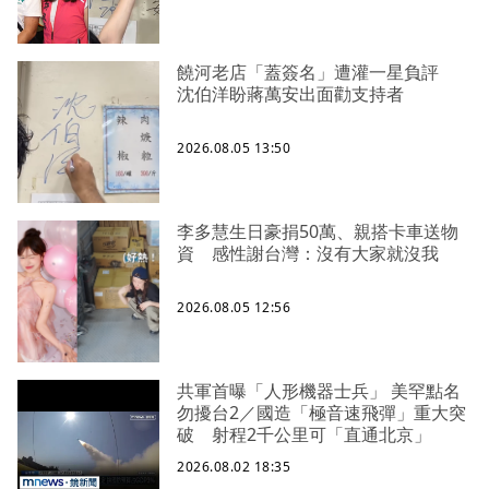
饒河老店「蓋簽名」遭灌一星負評
沈伯洋盼蔣萬安出面勸支持者
2026.08.05 13:50
李多慧生日豪捐50萬、親搭卡車送物
資 感性謝台灣：沒有大家就沒我
2026.08.05 12:56
共軍首曝「人形機器士兵」 美罕點名
勿擾台2／國造「極音速飛彈」重大突
破 射程2千公里可「直通北京」
2026.08.02 18:35