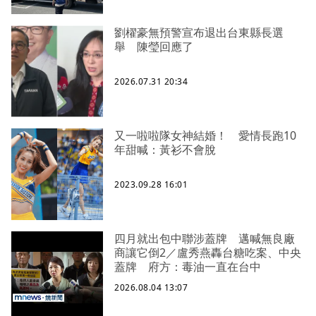
劉櫂豪無預警宣布退出台東縣長選
舉 陳瑩回應了
2026.07.31 20:34
又一啦啦隊女神結婚！ 愛情長跑10
年甜喊：黃衫不會脫
2023.09.28 16:01
四月就出包中聯涉蓋牌 邁喊無良廠
商讓它倒2／盧秀燕轟台糖吃案、中央
蓋牌 府方：毒油一直在台中
2026.08.04 13:07